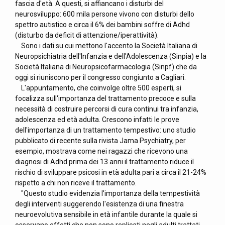
fascia d'età. A questi, si affiancano i disturbi del
neurosviluppo: 600 mila persone vivono con disturbi dello
spettro autistico e circa il 6% dei bambini soffre di Adhd
(disturbo da deficit di attenzione/iperattività).
Sono i dati su cui mettono l'accento la Società Italiana di
Neuropsichiatria dell'Infanzia e dell'Adolescenza (Sinpia) e la
Società Italiana di Neuropsicofarmacologia (Sinpf) che da
oggi si riuniscono per il congresso congiunto a Cagliari.
L'appuntamento, che coinvolge oltre 500 esperti, si
focalizza sull'importanza del trattamento precoce e sulla
necessità di costruire percorsi di cura continui tra infanzia,
adolescenza ed età adulta. Crescono infatti le prove
dell'importanza di un trattamento tempestivo: uno studio
pubblicato di recente sulla rivista Jama Psychiatry, per
esempio, mostrava come nei ragazzi che ricevono una
diagnosi di Adhd prima dei 13 anni il trattamento riduce il
rischio di sviluppare psicosi in età adulta pari a circa il 21-24%
rispetto a chi non riceve il trattamento.
"Questo studio evidenzia l'importanza della tempestività
degli interventi suggerendo l'esistenza di una finestra
neuroevolutiva sensibile in età infantile durante la quale si