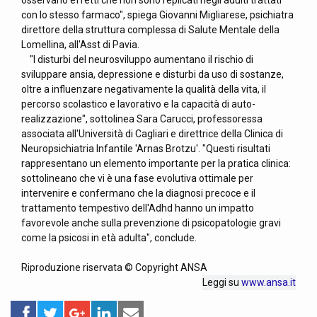
osservano effetti che non sono replicati negli adulti trattati
con lo stesso farmaco", spiega Giovanni Migliarese, psichiatra
direttore della struttura complessa di Salute Mentale della
Lomellina, all'Asst di Pavia.
"I disturbi del neurosviluppo aumentano il rischio di
sviluppare ansia, depressione e disturbi da uso di sostanze,
oltre a influenzare negativamente la qualità della vita, il
percorso scolastico e lavorativo e la capacità di auto-
realizzazione", sottolinea Sara Carucci, professoressa
associata all'Università di Cagliari e direttrice della Clinica di
Neuropsichiatria Infantile 'Arnas Brotzu'. "Questi risultati
rappresentano un elemento importante per la pratica clinica:
sottolineano che vi è una fase evolutiva ottimale per
intervenire e confermano che la diagnosi precoce e il
trattamento tempestivo dell'Adhd hanno un impatto
favorevole anche sulla prevenzione di psicopatologie gravi
come la psicosi in età adulta", conclude.
Riproduzione riservata © Copyright ANSA
Leggi su
www.ansa.it