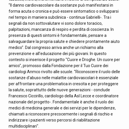
"Il danno cardiovascolare da sostanze può manifestarsi in
forma acuta o cronica e può essere sintomatico o svilupparsi
nel tempo in maniera subclinica - continua Gabrielli-. Tra i
segnali da non sottovalutare vi sono dolore toracico,
palpitazioni, mancanza di respiro e perdita di coscienza. In
presenza di questi sintomi è fondamentale, pensare a
salvaguardare la propria salute e chiedere prontamente aiuto
medico". Dal congresso arriva anche un richiamo alla
prevenzione e all'educazione dei più giovani. In questo
contesto si inserisce il progetto "Cuore e Droghe. Un cuore per
amico", promosso dalla Fondazione per il Tuo Cuore dei
cardiologi Anmco rivolto alle scuole. "Riconoscere il ruolo delle
sostanze d'abuso nelle malattie cardiovascolari è essenziale
per affrontare una problematica in crescita e per proteggere
la salute, soprattutto delle nuove generazioni - conclude
Francesco Ciccirillo, cardiologo della Asl Lecce e coordinatore
nazionale del progetto-. Fondamentale è anche il ruolo dei
medici di medicina generale e dei servizi per le dipendenze,
chiamati a riconoscere precocemente i segnali di rischio e
indirizzare i pazienti verso percorsi di riabilitazione
multidisciplinari".