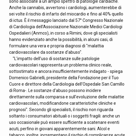
sono associate a un ampio spettro di patologie cardiache.
Anche la cannabis, avvertono i cardiologi, aumenterebbe di
sei volte il rischio di infarto del miocardio e fino al 40% quello
di ictus. È il messaggio lanciato dal 57° Congresso Nazionale
di Cardiologia dell'Associazione Nazionale Medici Cardiologi
Ospedalieri (Anmco), in corso a Rimini, dove gli specialisti
hanno evidenziato anche la possibilità, in alcuni casi, di
formulare una vera e propria diagnosi di "malattia
cardiovascolare da sostanze d'abuso".
"L'impatto dell'uso di sostanze sulle patologie
cardiovascolari rappresenta un problema clinico reale,
sottostimato e ancora insufficientemente indagato - spiega
Domenico Gabrielli, presidente della Fondazione per il Tuo
Cuore e direttore della Cardiologia dell'Ospedale San Camillo
di Roma-. Le sostanze d'abuso possono incidere
direttamente sulla comparsa e sull'evoluzione delle malattie
cardiovascolari, modificandone caratteristiche cliniche e
prognosi". Secondo gli specialisti, il rischio non riguarda
soltanto i consumatori abituali o i soggetti fragili: anche un
uso occasionale può essere sufficiente a scatenare eventi
acuti, perfino in giovani apparentemente sani. Alcol e
tabacco, inoltre, incrementano il rischio di complicanze acute.