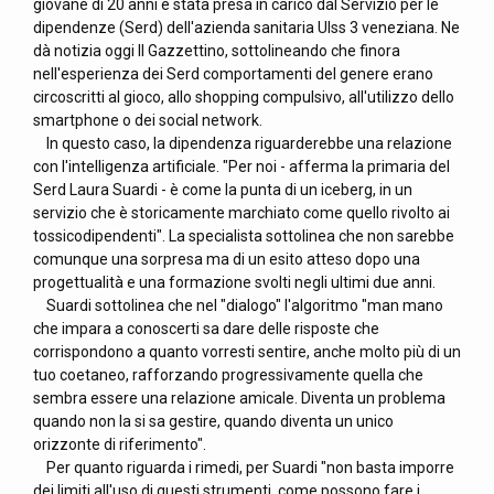
giovane di 20 anni è stata presa in carico dal Servizio per le
dipendenze (Serd) dell'azienda sanitaria Ulss 3 veneziana. Ne
dà notizia oggi Il Gazzettino, sottolineando che finora
nell'esperienza dei Serd comportamenti del genere erano
circoscritti al gioco, allo shopping compulsivo, all'utilizzo dello
smartphone o dei social network.
In questo caso, la dipendenza riguarderebbe una relazione
con l'intelligenza artificiale. "Per noi - afferma la primaria del
Serd Laura Suardi - è come la punta di un iceberg, in un
servizio che è storicamente marchiato come quello rivolto ai
tossicodipendenti". La specialista sottolinea che non sarebbe
comunque una sorpresa ma di un esito atteso dopo una
progettualità e una formazione svolti negli ultimi due anni.
Suardi sottolinea che nel "dialogo" l'algoritmo "man mano
che impara a conoscerti sa dare delle risposte che
corrispondono a quanto vorresti sentire, anche molto più di un
tuo coetaneo, rafforzando progressivamente quella che
sembra essere una relazione amicale. Diventa un problema
quando non la si sa gestire, quando diventa un unico
orizzonte di riferimento".
Per quanto riguarda i rimedi, per Suardi "non basta imporre
dei limiti all'uso di questi strumenti, come possono fare i