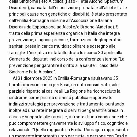
della Sindrome Feto Alcolica (Fasd - Fetal Alcohol Spectrum
Disorders), causata dall'esposizione prenatale all'alcol e tra le
principali cause non genetiche di disabilità, è stato presentato
dall'Emilia-Romagna insieme all'Associazione Italiana
Disordini da Esposizione ad Alcol e/o Droghe (Aidefad). Si
tratta della prima esperienza organica in Italia che integra
prevenzione, diagnosi precoce, formazione degli operatori
sanitari, presa in carico multidisciplinare e sostegno alle
famiglie. L'iniziativa è stata illustrata lo scorso 30 aprile alla
Camera dei deputati, nel corso della conferenza stampa "La
prevenzione per garantire il diritto alla salute: il caso della
Sindrome Feto Alcolica".
Al 31 dicembre 2025 in Emilia-Romagna risultavano 35
bambini presi in carico per Fasd, un dato considerato solo
parziale rispetto ai casi reali. La Regione ha riconosciuto la
sindrome come priorità di sanità pubblica e approvato
indirizzi strategici per prevenzione e trattamento, puntando
inoltre ad una rete integrata di servizi per garantire presa in
carico e supporto alle famiglie, a fronte di una condizione che
può compromettere gravemente lo sviluppo fisico, cognitivo e
relazionale. "Quello raggiunto in Emilia-Romagna rappresenta
un momento importantissimo per tutte le persone con Fasd e