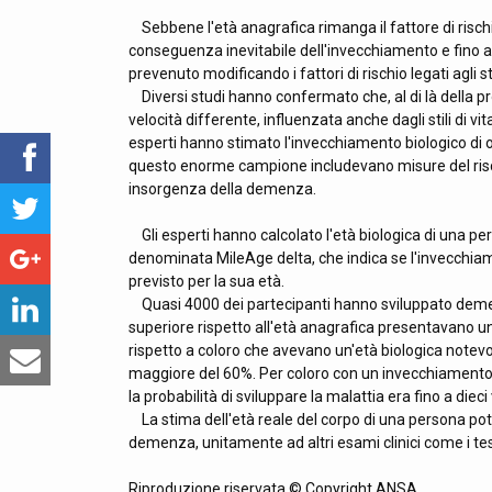
Sebbene l'età anagrafica rimanga il fattore di risch
conseguenza inevitabile dell'invecchiamento e fino a
prevenuto modificando i fattori di rischio legati agli stil
Diversi studi hanno confermato che, al di là della pro
velocità differente, influenzata anche dagli stili di vi
esperti hanno stimato l'invecchiamento biologico di olt
questo enorme campione includevano misure del risc
insorgenza della demenza.
Gli esperti hanno calcolato l'età biologica di una pe
denominata MileAge delta, che indica se l'invecchiame
previsto per la sua età.
Quasi 4000 dei partecipanti hanno sviluppato demenz
superiore rispetto all'età anagrafica presentavano 
rispetto a coloro che avevano un'età biologica notevo
maggiore del 60%. Per coloro con un invecchiamento 
la probabilità di sviluppare la malattia era fino a diec
La stima dell'età reale del corpo di una persona potre
demenza, unitamente ad altri esami clinici come i test
Riproduzione riservata © Copyright ANSA