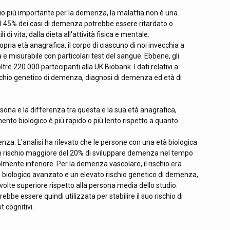
io più importante per la demenza, la malattia non è una
l 45% dei casi di demenza potrebbe essere ritardato o
i di vita, dalla dieta all'attività fisica e mentale.
pria età anagrafica, il corpo di ciascuno di noi invecchia a
ta e misurabile con particolari test del sangue. Ebbene, gli
re 220.000 partecipanti alla UK Biobank. I dati relativi a
hio genetico di demenza, diagnosi di demenza ed età di
rsona e la differenza tra questa e la sua età anagrafica,
nto biologico è più rapido o più lento rispetto a quanto
a. L'analisi ha rilevato che le persone con una età biologica
un rischio maggiore del 20% di sviluppare demenza nel tempo
lmente inferiore. Per la demenza vascolare, il rischio era
biologico avanzato e un elevato rischio genetico di demenza,
i volte superiore rispetto alla persona media dello studio.
bbe essere quindi utilizzata per stabilire il suo rischio di
 cognitivi.