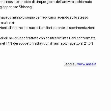
nno ricevuto un ciclo di cinque giorni dell'antivirale chiamato
a giapponese Shionogi.
avirus hanno bisogno per replicarsi, agendo sullo stesso
irmatrelvir.
oni all'interno dei nuclei familiari durante le sperimentazioni
eriori nel gruppo trattato con ensitrelvir: infezioni confermate,
nel 14% dei soggetti trattati con il farmaco, rispetto al 21,5%
Leggi su
www.ansa.it