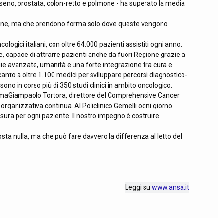
- seno, prostata, colon-retto e polmone - ha superato la media
vazione, ma che prendono forma solo dove queste vengono
cologici italiani, con oltre 64.000 pazienti assistiti ogni anno.
ese, capace di attrarre pazienti anche da fuori Regione grazie a
e avanzate, umanità e una forte integrazione tra cura e
ccanto a oltre 1.100 medici per sviluppare percorsi diagnostico-
no in corso più di 350 studi clinici in ambito oncologico.
ermaGiampaolo Tortora, direttore del Comprehensive Cancer
 organizzativa continua. Al Policlinico Gemelli ogni giorno
isura per ogni paziente. Il nostro impegno è costruire
ta nulla, ma che può fare davvero la differenza al letto del
Leggi su
www.ansa.it