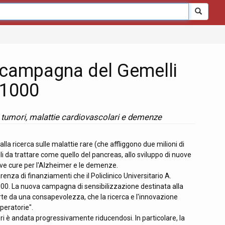
la campagna del Gemelli
x1000
, tumori, malattie cardiovascolari e demenze
lla ricerca sulle malattie rare (che affliggono due milioni di
cili da trattare come quello del pancreas, allo sviluppo di nuove
ove cure per l'Alzheimer e le demenze.
nza di finanziamenti che il Policlinico Universitario A.
1000. La nuova campagna di sensibilizzazione destinata alla
parte da una consapevolezza, che la ricerca e l'innovazione
operatorie".
mori è andata progressivamente riducendosi. In particolare, la