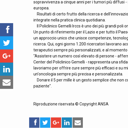
sopravvivenza a cinque anni per i tumori più diffusi 
europea.
Risultati di certo frutto della ricerca e dell'inno
integrate nella pratica clinica quotidiana.
Il Policlinico Gemelli Irccs è uno dei più grandi poli on
Un punto di riferimento per il Lazio e per tutto il Pa
un approccio unico che unisce competenze, tecnologi
ricerca. Qui, ogni giorno 1.200 ricercatori lavorano a
terapeutici sempre più personalizzati; e al momento so
"Assistere un numero così elevato di persone - aff
Center del Policlinico Gemelli - rappresenta una sfida
lavoriamo per offrire cure sempre più efficaci e su m
un'oncologia sempre più precisa e personalizzata.
Donare il 5 per mille è un gesto semplice che non cos
paziente".
Riproduzione riservata © Copyright ANSA