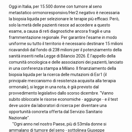
Oggi in Italia, per 15.500 donne con tumore al seno
metastatico ormonoresponsivo/Her2 negativo è necessaria
la biopsia liquida per selezionare le terapie più efficaci. Però,
solo la metà delle pazienti riesce ad accedere a questo
esame, a causa di reti diagnostiche ancora fragili e una
frammentazione regionale. Per garantire l'esame in modo
uniforme su tutto il territorio è necessario destinare 15 milioni
ricavandoli dal fondo di 238 milioni per il potenziamento della
sanità inseriti nella Legge di Bilancio 2026. È l'appello della
comunità oncologica e delle associazioni dei pazienti, lanciato
in una conferenza stampa a Milano. Il finanziamento della
biopsia liquida per la ricerca delle mutazioni di Esr1 (il
principale meccanismo di resistenza acquisita alla terapia
ormonale), si legge in una nota, è già previsto dal
provvedimento legislativo dallo scorso dicembre. "Vanno
subito sbloccate le risorse economiche - aggiunge - e il test
deve uscire dai laboratori di ricerca per diventare una
opportunità concreta offerta dal Servizio Sanitario
Nazionale".
"Ogni anno nel nostro Paese, più di 53mila donne si
ammalano di tumore del seno - sottolinea Giuseppe