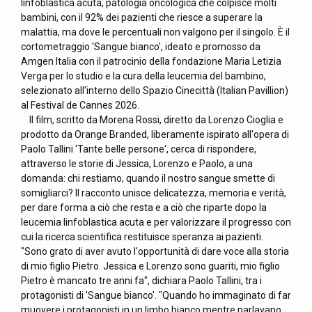
linfoblastica acuta, patologia oncologica che colpisce molti
bambini, con il 92% dei pazienti che riesce a superare la
malattia, ma dove le percentuali non valgono per il singolo. È il
cortometraggio 'Sangue bianco', ideato e promosso da
Amgen Italia con il patrocinio della fondazione Maria Letizia
Verga per lo studio e la cura della leucemia del bambino,
selezionato all'interno dello Spazio Cinecittà (Italian Pavillion)
al Festival de Cannes 2026.
Il film, scritto da Morena Rossi, diretto da Lorenzo Cioglia e
prodotto da Orange Branded, liberamente ispirato all'opera di
Paolo Tallini 'Tante belle persone', cerca di rispondere,
attraverso le storie di Jessica, Lorenzo e Paolo, a una
domanda: chi restiamo, quando il nostro sangue smette di
somigliarci? Il racconto unisce delicatezza, memoria e verità,
per dare forma a ciò che resta e a ciò che riparte dopo la
leucemia linfoblastica acuta e per valorizzare il progresso con
cui la ricerca scientifica restituisce speranza ai pazienti.
"Sono grato di aver avuto l'opportunità di dare voce alla storia
di mio figlio Pietro. Jessica e Lorenzo sono guariti, mio figlio
Pietro è mancato tre anni fa", dichiara Paolo Tallini, tra i
protagonisti di 'Sangue bianco'. "Quando ho immaginato di far
muovere i protagonisti in un limbo bianco mentre parlavano