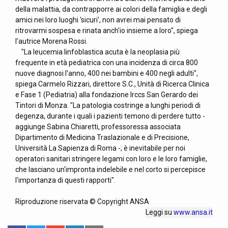
della malattia, da contrapporre ai colori della famiglia e degli
amici nei loro luoghi 'sicuri', non avrei mai pensato di
ritrovarmi sospesa e rinata anch'io insieme a loro", spiega
l'autrice Morena Rossi.
"La leucemia linfoblastica acuta è la neoplasia più
frequente in età pediatrica con una incidenza di circa 800
nuove diagnosi l'anno, 400 nei bambini e 400 negli adulti",
spiega Carmelo Rizzari, direttore S.C., Unità di Ricerca Clinica
e Fase 1 (Pediatria) alla fondazione Irccs San Gerardo dei
Tintori di Monza. "La patologia costringe a lunghi periodi di
degenza, durante i quali i pazienti temono di perdere tutto -
aggiunge Sabina Chiaretti, professoressa associata
Dipartimento di Medicina Traslazionale e di Precisione,
Università La Sapienza di Roma -; è inevitabile per noi
operatori sanitari stringere legami con loro e le loro famiglie,
che lasciano un'impronta indelebile e nel corto si percepisce
l'importanza di questi rapporti".
Riproduzione riservata © Copyright ANSA
Leggi su
www.ansa.it