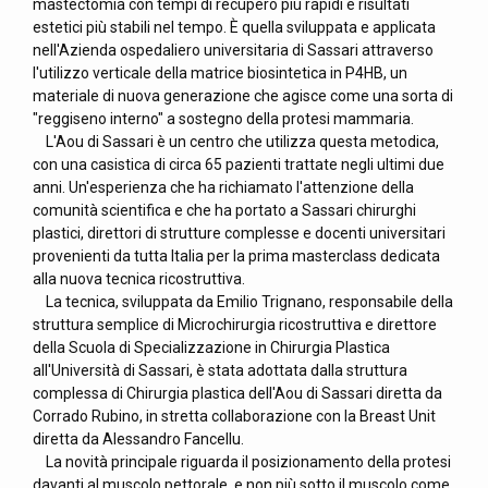
mastectomia con tempi di recupero più rapidi e risultati
estetici più stabili nel tempo. È quella sviluppata e applicata
nell'Azienda ospedaliero universitaria di Sassari attraverso
l'utilizzo verticale della matrice biosintetica in P4HB, un
materiale di nuova generazione che agisce come una sorta di
"reggiseno interno" a sostegno della protesi mammaria.
L'Aou di Sassari è un centro che utilizza questa metodica,
con una casistica di circa 65 pazienti trattate negli ultimi due
anni. Un'esperienza che ha richiamato l'attenzione della
comunità scientifica e che ha portato a Sassari chirurghi
plastici, direttori di strutture complesse e docenti universitari
provenienti da tutta Italia per la prima masterclass dedicata
alla nuova tecnica ricostruttiva.
La tecnica, sviluppata da Emilio Trignano, responsabile della
struttura semplice di Microchirurgia ricostruttiva e direttore
della Scuola di Specializzazione in Chirurgia Plastica
all'Università di Sassari, è stata adottata dalla struttura
complessa di Chirurgia plastica dell'Aou di Sassari diretta da
Corrado Rubino, in stretta collaborazione con la Breast Unit
diretta da Alessandro Fancellu.
La novità principale riguarda il posizionamento della protesi
davanti al muscolo pettorale, e non più sotto il muscolo come