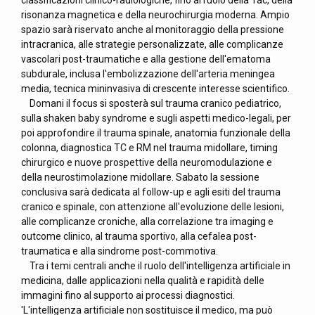
classificazioni clinico-radiologiche, fino al ruolo della Tac, della
risonanza magnetica e della neurochirurgia moderna. Ampio
spazio sarà riservato anche al monitoraggio della pressione
intracranica, alle strategie personalizzate, alle complicanze
vascolari post-traumatiche e alla gestione dell'ematoma
subdurale, inclusa l'embolizzazione dell'arteria meningea
media, tecnica mininvasiva di crescente interesse scientifico.
Domani il focus si sposterà sul trauma cranico pediatrico,
sulla shaken baby syndrome e sugli aspetti medico-legali, per
poi approfondire il trauma spinale, anatomia funzionale della
colonna, diagnostica TC e RM nel trauma midollare, timing
chirurgico e nuove prospettive della neuromodulazione e
della neurostimolazione midollare. Sabato la sessione
conclusiva sarà dedicata al follow-up e agli esiti del trauma
cranico e spinale, con attenzione all'evoluzione delle lesioni,
alle complicanze croniche, alla correlazione tra imaging e
outcome clinico, al trauma sportivo, alla cefalea post-
traumatica e alla sindrome post-commotiva.
Tra i temi centrali anche il ruolo dell'intelligenza artificiale in
medicina, dalle applicazioni nella qualità e rapidità delle
immagini fino al supporto ai processi diagnostici.
'L'intelligenza artificiale non sostituisce il medico, ma può