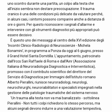
uno scontro durante una partita, un colpo alla testa che
all'inizio sembra non destare preoccupazione. Il trauma
cranico è una delle condizioni più delicate da valutare perché,
in alcuni casi, i sintomi possono comparire anche a distanza di
ore o giorni. Per questo riconoscere i segnali d'allarme e
intervenire con gli strumenti diagnostici più appropriati può
essere decisivo.
È questo uno dei messaggi al centro della XVI edizione degli
'Incontri Clinico-Radiologici di Neuroscienze - Michela
Bonamini', in programma a Ponza da oggi al 6 giugno, presso
il Grand Hotel Santa Domitilla. L'appuntamento, patrocinato
dall'Irccs San Raffaele di Roma e dall'Ainr (Associazione
Italiana di Neuroradiologia Diagnostica e Interventistica),
promosso con il contributo scientifico del direttore del
Servizio di Diagnostica per Immagini dell'Istituto romano
Alberto Pierallini, riunisce neuroradiologi, neurologi,
neurochirurghi, neuroriabilitatori e specialisti impegnati nella
gestione delle patologie traumatiche del sistema nervoso.
'Un trauma alla testa non va mai banalizzato - sottolinea
Pierallini - Non tutti i colpi richiedono lo stesso percorso, ma
alcuni segnali devono indurre a una valutazione tempestiva,