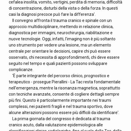
cefalea insolita, vomito, vertigini, perdita di memoria, difficoltà
di concentrazione, disturbi della vista o della forza. In questi
casi la diagnosi precoce può fare la differenza'.
Il convegno affronta il trauma cranico e spinale con un
approccio multidisciplinare, mettendo in relazione clinica,
diagnostica per immagini, neurochirurgia, riabilitazione e
nuove tecnologie. Oggi, infatti, l'imaging non è più soltanto
uno strumento per vedere una lesione, ma un elemento
centrale per orientare le decisioni, capire chi può essere
osservato, chi necessita di approfondimenti, chi deve essere
seguito nel tempo e quali pazienti possono sviluppare
complicanze.
'È parte integrante del percorso clinico, prognostico e
terapeutico - prosegue Pierallini - La Tac resta fondamentale
nell'emergenza, mentre la risonanza magnetica, soprattutto
con tecniche avanzate, consente di cogliere dettagli sempre
più fini. Questo è particolarmente importante nei traumi
complessi, nei pazienti fragili e nel trauma sportivo, dove
alcune alterazioni possono essere più difficili da identificare'.
La prima giornata del congresso è dedicata al trauma
cranico acuto, dalla valutazione epidemiologica alle