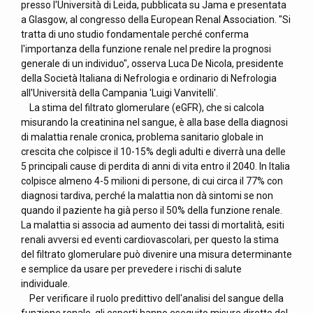
presso l'Università di Leida, pubblicata su Jama e presentata
a Glasgow, al congresso della European Renal Association. "Si
tratta di uno studio fondamentale perché conferma
l'importanza della funzione renale nel predire la prognosi
generale di un individuo", osserva Luca De Nicola, presidente
della Società Italiana di Nefrologia e ordinario di Nefrologia
all'Università della Campania 'Luigi Vanvitelli'.
La stima del filtrato glomerulare (eGFR), che si calcola
misurando la creatinina nel sangue, è alla base della diagnosi
di malattia renale cronica, problema sanitario globale in
crescita che colpisce il 10-15% degli adulti e diverrà una delle
5 principali cause di perdita di anni di vita entro il 2040. In Italia
colpisce almeno 4-5 milioni di persone, di cui circa il 77% con
diagnosi tardiva, perché la malattia non dà sintomi se non
quando il paziente ha già perso il 50% della funzione renale.
La malattia si associa ad aumento dei tassi di mortalità, esiti
renali avversi ed eventi cardiovascolari, per questo la stima
del filtrato glomerulare può divenire una misura determinante
e semplice da usare per prevedere i rischi di salute
individuale.
Per verificare il ruolo predittivo dell'analisi del sangue della