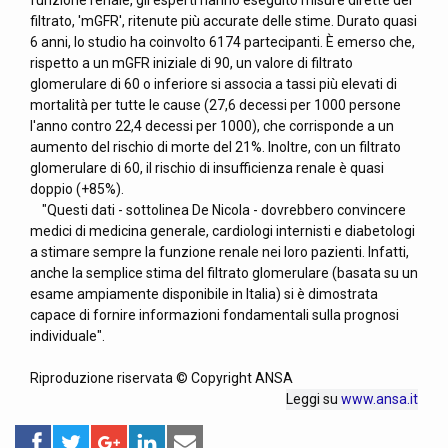
funzione renale, gli esperti hanno eseguito misure dirette del
filtrato, 'mGFR', ritenute più accurate delle stime. Durato quasi
6 anni, lo studio ha coinvolto 6174 partecipanti. È emerso che,
rispetto a un mGFR iniziale di 90, un valore di filtrato
glomerulare di 60 o inferiore si associa a tassi più elevati di
mortalità per tutte le cause (27,6 decessi per 1000 persone
l'anno contro 22,4 decessi per 1000), che corrisponde a un
aumento del rischio di morte del 21%. Inoltre, con un filtrato
glomerulare di 60, il rischio di insufficienza renale è quasi
doppio (+85%).
"Questi dati - sottolinea De Nicola - dovrebbero convincere
medici di medicina generale, cardiologi internisti e diabetologi
a stimare sempre la funzione renale nei loro pazienti. Infatti,
anche la semplice stima del filtrato glomerulare (basata su un
esame ampiamente disponibile in Italia) si è dimostrata
capace di fornire informazioni fondamentali sulla prognosi
individuale".
Riproduzione riservata © Copyright ANSA
Leggi su
www.ansa.it