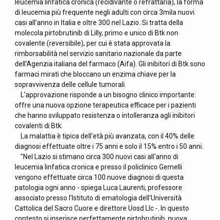
leucemia linfatica cronica (recidivante o refrattaria), la forma
di leucemia più frequente negli adulti con circa 3mila nuovi
casi all'anno in Italia e oltre 300 nel Lazio. Si tratta della
molecola pirtobrutinib di Lilly, primo e unico di Btk non
covalente (reversibile), per cui è stata approvata la
rimborsabilità nel servizio sanitario nazionale da parte
dell'Agenzia italiana del farmaco (Aifa). Gli inibitori di Btk sono
farmaci mirati che bloccano un enzima chiave per la
sopravvivenza delle cellule tumorali.
L'approvazione risponde a un bisogno clinico importante:
offre una nuova opzione terapeutica efficace per i pazienti
che hanno sviluppato resistenza o intolleranza agli inibitori
covalenti di Btk.
La malattia è tipica dell'età più avanzata, con il 40% delle
diagnosi effettuate oltre i 75 anni e solo il 15% entro i 50 anni.
"Nel Lazio si stimano circa 300 nuovi casi all'anno di
leucemia linfatica cronica e presso il policlinico Gemelli
vengono effettuate circa 100 nuove diagnosi di questa
patologia ogni anno - spiega Luca Laurenti, professore
associato presso l'Istituto di ematologia dell'Università
Cattolica del Sacro Cuore e direttore Uosd Llc -. In questo
contesto si inserisce perfettamente pirtobrutinib, nuova