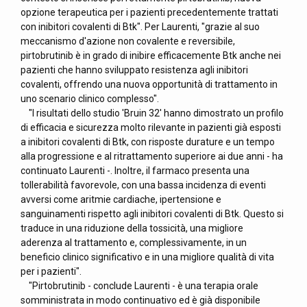
opzione terapeutica per i pazienti precedentemente trattati
con inibitori covalenti di Btk". Per Laurenti, "grazie al suo
meccanismo d'azione non covalente e reversibile,
pirtobrutinib è in grado di inibire efficacemente Btk anche nei
pazienti che hanno sviluppato resistenza agli inibitori
covalenti, offrendo una nuova opportunità di trattamento in
uno scenario clinico complesso".
"I risultati dello studio 'Bruin 32' hanno dimostrato un profilo
di efficacia e sicurezza molto rilevante in pazienti già esposti
a inibitori covalenti di Btk, con risposte durature e un tempo
alla progressione e al ritrattamento superiore ai due anni - ha
continuato Laurenti -. Inoltre, il farmaco presenta una
tollerabilità favorevole, con una bassa incidenza di eventi
avversi come aritmie cardiache, ipertensione e
sanguinamenti rispetto agli inibitori covalenti di Btk. Questo si
traduce in una riduzione della tossicità, una migliore
aderenza al trattamento e, complessivamente, in un
beneficio clinico significativo e in una migliore qualità di vita
per i pazienti".
"Pirtobrutinib - conclude Laurenti - è una terapia orale
somministrata in modo continuativo ed è già disponibile