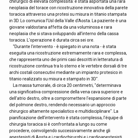
chirurgico di elevata complessità: è stata asportata una rara
neoplasia del torace con ricostruzione innovativa della parete
toracica attraverso una protesi su misura in titanio stampata
in 3D. Lo comunica l'Usl della Valle d'Aosta. La paziente è una
giovane valdostana affetta da una voluminosa e rara
neoplasia che si stava sviluppando all'interno della cassa
toracica. L'operazione è durata circa sei ore.
"Durante l'intervento - è spiegato in una nota - è stata
eseguita una ricostruzione estremamente rara e complessa,
che rappresenta uno dei primi casi descritti in letteratura di
ricostruzione continua tra lo sterno e le vertebre dorsali di tre
archi costali consecutivi mediante un impianto protesico in
titanio realizzato su misura e stampato in 3D".
La massa tumorale, di circa 20 centimetri, "determinava
una significativa compressione della vena cava superiore e
dell'atrio destro, oltre a compromettere l'espansione di parte
del polmone destro, rendendo necessario un approccio
chirurgico altamente specialistico e multidisciplinare". La
pianificazione dell'intervento è stata complessa, l'équipe di
chirurgia toracica si è confrontata a lungo su come
procedere, coinvolgendo successivamente anche gli
anestesisti di Aosta e i cardiochirurghi e i cardioanestesisti