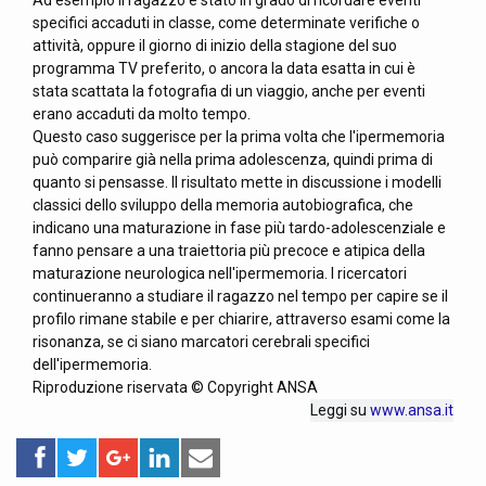
Ad esempio il ragazzo è stato in grado di ricordare eventi
specifici accaduti in classe, come determinate verifiche o
attività, oppure il giorno di inizio della stagione del suo
programma TV preferito, o ancora la data esatta in cui è
stata scattata la fotografia di un viaggio, anche per eventi
erano accaduti da molto tempo.
Questo caso suggerisce per la prima volta che l'ipermemoria
può comparire già nella prima adolescenza, quindi prima di
quanto si pensasse. Il risultato mette in discussione i modelli
classici dello sviluppo della memoria autobiografica, che
indicano una maturazione in fase più tardo-adolescenziale e
fanno pensare a una traiettoria più precoce e atipica della
maturazione neurologica nell'ipermemoria. I ricercatori
continueranno a studiare il ragazzo nel tempo per capire se il
profilo rimane stabile e per chiarire, attraverso esami come la
risonanza, se ci siano marcatori cerebrali specifici
dell'ipermemoria.
Riproduzione riservata © Copyright ANSA
Leggi su
www.ansa.it