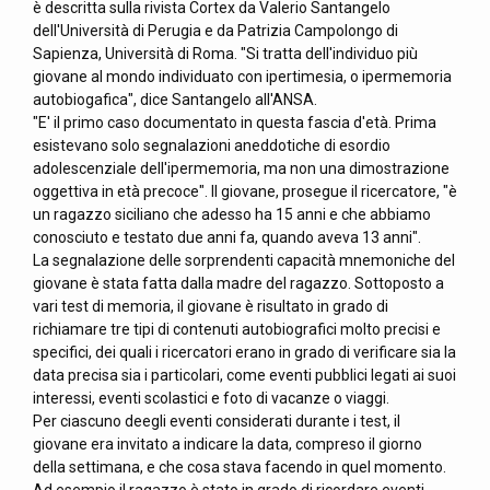
è descritta sulla rivista Cortex da Valerio Santangelo
dell'Università di Perugia e da Patrizia Campolongo di
Sapienza, Università di Roma. "Si tratta dell'individuo più
giovane al mondo individuato con ipertimesia, o ipermemoria
autobiogafica", dice Santangelo all'ANSA.
"E' il primo caso documentato in questa fascia d'età. Prima
esistevano solo segnalazioni aneddotiche di esordio
adolescenziale dell'ipermemoria, ma non una dimostrazione
oggettiva in età precoce". Il giovane, prosegue il ricercatore, "è
un ragazzo siciliano che adesso ha 15 anni e che abbiamo
conosciuto e testato due anni fa, quando aveva 13 anni".
La segnalazione delle sorprendenti capacità mnemoniche del
giovane è stata fatta dalla madre del ragazzo. Sottoposto a
vari test di memoria, il giovane è risultato in grado di
richiamare tre tipi di contenuti autobiografici molto precisi e
specifici, dei quali i ricercatori erano in grado di verificare sia la
data precisa sia i particolari, come eventi pubblici legati ai suoi
interessi, eventi scolastici e foto di vacanze o viaggi.
Per ciascuno deegli eventi considerati durante i test, il
giovane era invitato a indicare la data, compreso il giorno
della settimana, e che cosa stava facendo in quel momento.