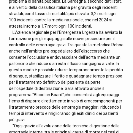
problema di sanità pubblica. La Sardegna, secondo dati Istat,
è ai vertici della classifica italiana per gravità degli incidenti
stradali, con il tasso di mortalità più elevato: 3,2 morti ogni
100 incidenti, contro la media nazionale, che nel 2024 si
attesta intorno a 1,7 morti ogni 100 incidenti.
L'Azienda regionale per l'Emergenza Urgenza ha avviato la
formazione per gli equipaggi sulle nuove procedure per il
controllo delle emorragie gravi. Tra queste la metodica Reboa
anche nell'ambito pre-ospedaliero dell'elisoccorso che
consente l'occlusione endovascolare dell'aorta mediante un
palloncino che riduce o arresta il flusso sanguigno a valle. In
questo modo è possibile ridurre temporaneamente la perdita
di sangue, stabilizzare il ferito e guadagnare tempo prezioso
per il trattamento definitivo del paziente da parte
dell'ospedale di destinazione. Sarà attivato anche il
programma "Blood on Board",che consentirà agli equipaggi
Hems di disporre direttamente in volo di emocomponenti per
il trattamento precoce delle emorragie maggiori, riducendo i
tempi di intervento e migliorando gli esiti clinici dei pazienti
più gravi.
"Oggi grazie all'evoluzione delle tecniche di gestione delle
emorragie interne, tra le principali cause di morte nei casi di