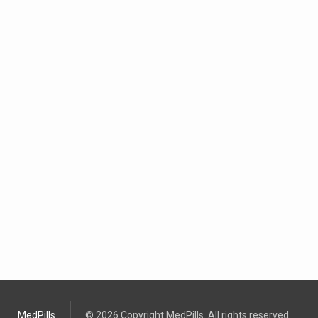
MedPills
© 2026 Copyright MedPills. All rights reserved.