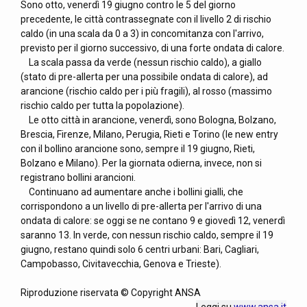
Sono otto, venerdì 19 giugno contro le 5 del giorno
precedente, le città contrassegnate con il livello 2 di rischio
caldo (in una scala da 0 a 3) in concomitanza con l'arrivo,
previsto per il giorno successivo, di una forte ondata di calore.
La scala passa da verde (nessun rischio caldo), a giallo
(stato di pre-allerta per una possibile ondata di calore), ad
arancione (rischio caldo per i più fragili), al rosso (massimo
rischio caldo per tutta la popolazione).
Le otto città in arancione, venerdì, sono Bologna, Bolzano,
Brescia, Firenze, Milano, Perugia, Rieti e Torino (le new entry
con il bollino arancione sono, sempre il 19 giugno, Rieti,
Bolzano e Milano). Per la giornata odierna, invece, non si
registrano bollini arancioni.
Continuano ad aumentare anche i bollini gialli, che
corrispondono a un livello di pre-allerta per l'arrivo di una
ondata di calore: se oggi se ne contano 9 e giovedì 12, venerdì
saranno 13. In verde, con nessun rischio caldo, sempre il 19
giugno, restano quindi solo 6 centri urbani: Bari, Cagliari,
Campobasso, Civitavecchia, Genova e Trieste).
Riproduzione riservata © Copyright ANSA