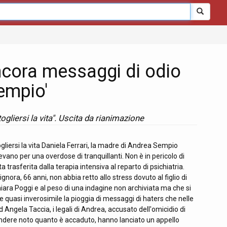
ancora messaggi di odio
empio'
togliersi la vita". Uscita da rianimazione
ogliersi la vita Daniela Ferrari, la madre di Andrea Sempio
evano per una overdose di tranquillanti. Non è in pericolo di
ta trasferita dalla terapia intensiva al reparto di psichiatria.
nora, 66 anni, non abbia retto allo stress dovuto al figlio di
Chiara Poggi e al peso di una indagine non archiviata ma che si
re quasi inverosimile la pioggia di messaggi di haters che nelle
d Angela Taccia, i legali di Andrea, accusato dell'omicidio di
rendere noto quanto è accaduto, hanno lanciato un appello