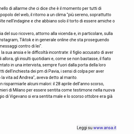
lo di allarme che ci dice che è il momento per tutti di
 popolo del web, il ritorno a un clima "più sereno, soprattutto
lte nell'indagine e che abbiano solo il torto di essere amiche o
del suo ricovero, attorno alla vicenda e, in particolare, sulla
nstagram, Tiktok e in generale online che sta proseguendo
essaggi contro di lei".
sua ansia e le difficoltà incontrate: il figlio accusato di aver
i allora, gli insulti quotidiani e, come se non bastasse, il fiato
ntato in una intervista, sempre fuori dalla porta della loro
tti dell'inchiesta dei pm di Pavia, i sensi di colpa per aver
to la vita ad Andrea", aveva detto al marito.
sparmiarle alcuni malori: il 28 aprile dell'anno scorso,
eri di Milano per essere sentita come testimone nella nuova
gio di Vigevano si era sentita male e lo scorso ottobre era già
Leggi su
www.ansa.it