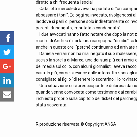
diretto a chi frequenta i social.
Cataliotti mercoledì aveva ha parlato di "un campanel
abbassare i toni". Ed oggi ha invocato, rivolgendosi al
laddove si parli di persone solo indirettamente coinvo
parenti di indagato, imputato o condannato".
I due avvocati hanno fatto notare che dopo la notizia 
madre di Andrea è sorta una campagna "di odio" su I
anche in queste ore, "perché continuano ad arrivare m
Daniela Ferrari non ha mai negato il suo malessere, la 
ucciso la sorella di Marco, uno dei suoi più cari amici d
dei media sul collo, con alcuni giornalisti, aveva racco
casa. In più, come si evince dalle intercettazioni agli a
consigliato al figlio "di tenere lo scontrino. Ho rovina
Una situazione così preoccupante e dolorosa da non ri
quando venne convocata come testimone dai carabini
inchiesta proprio sulla capitolo del ticket del parcheg
stata ricoverata.
Riproduzione riservata © Copyright ANSA