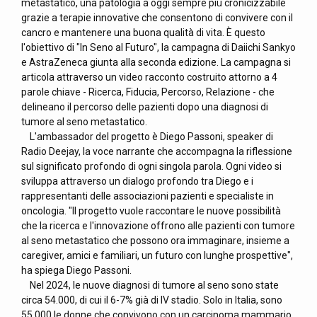
metastatico, una patologia a oggi sempre più cronicizzabile
grazie a terapie innovative che consentono di convivere con il
cancro e mantenere una buona qualità di vita. È questo
l'obiettivo di "In Seno al Futuro", la campagna di Daiichi Sankyo
e AstraZeneca giunta alla seconda edizione. La campagna si
articola attraverso un video racconto costruito attorno a 4
parole chiave - Ricerca, Fiducia, Percorso, Relazione - che
delineano il percorso delle pazienti dopo una diagnosi di
tumore al seno metastatico.
L'ambassador del progetto è Diego Passoni, speaker di
Radio Deejay, la voce narrante che accompagna la riflessione
sul significato profondo di ogni singola parola. Ogni video si
sviluppa attraverso un dialogo profondo tra Diego e i
rappresentanti delle associazioni pazienti e specialiste in
oncologia. "Il progetto vuole raccontare le nuove possibilità
che la ricerca e l'innovazione offrono alle pazienti con tumore
al seno metastatico che possono ora immaginare, insieme a
caregiver, amici e familiari, un futuro con lunghe prospettive",
ha spiega Diego Passoni.
Nel 2024, le nuove diagnosi di tumore al seno sono state
circa 54.000, di cui il 6-7% già di IV stadio. Solo in Italia, sono
55.000 le donne che convivono con un carcinoma mammario