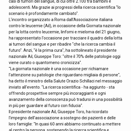
casi di tumori del sangue, di cui oltre 2.100 tra bambini e
adolescenti. Ma grazie ai progressi della ricerca scientifica "lo
scenario è profondamente cambiato".
L'incontro organizzato a Roma dall'Associazione italiana
contro le leucemie (Ail), in occasione della Giornata nazionale
per la lotta contro leucemie, linfomi e mieloma del 21 giugno,
ha rappresentato l'occasione per tracciare il quadro della lotta
ai tumori del sangue e per ribadire "che la ricerca cambia il
futuro". Anzi, "è la prima cura", ha sottolineato il presidente
nazionale Ail, Giuseppe Toro: "oltre il 70% delle patologie oggi
viene curato o quantomeno cronicizza".
"La giornata nazionale è una occasione per richiamare
l'attenzione su patologie che riguardano migliaia di persone",
ha detto il ministro della Salute Orazio Schillaci nel messaggio
inviato all'evento. "La ricerca scientifica - ha aggiunto - sta
offrendo prospettive sempre più incoraggianti e ogni
avanzamento della conoscenza può tradursi in una possibilità
in più per guardare al futuro con fiducia".
Il presidente nazionale Ail, Giuseppe Toro, ha ricordato
l'impegno dell'associazione a sostegno dei pazienti e delle
loro famiglie: "In quasi 60 anni abbiamo continuato a mettere
al centro la persona, sostenendo la ricerca scientifica e