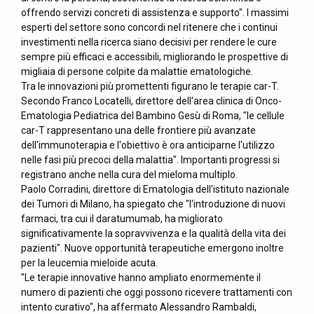
offrendo servizi concreti di assistenza e supporto". I massimi
esperti del settore sono concordi nel ritenere che i continui
investimenti nella ricerca siano decisivi per rendere le cure
sempre più efficaci e accessibili, migliorando le prospettive di
migliaia di persone colpite da malattie ematologiche.
Tra le innovazioni più promettenti figurano le terapie car-T.
Secondo Franco Locatelli, direttore dell'area clinica di Onco-
Ematologia Pediatrica del Bambino Gesù di Roma, "le cellule
car-T rappresentano una delle frontiere più avanzate
dell'immunoterapia e l'obiettivo è ora anticiparne l'utilizzo
nelle fasi più precoci della malattia". Importanti progressi si
registrano anche nella cura del mieloma multiplo.
Paolo Corradini, direttore di Ematologia dell'istituto nazionale
dei Tumori di Milano, ha spiegato che "l'introduzione di nuovi
farmaci, tra cui il daratumumab, ha migliorato
significativamente la sopravvivenza e la qualità della vita dei
pazienti". Nuove opportunità terapeutiche emergono inoltre
per la leucemia mieloide acuta.
"Le terapie innovative hanno ampliato enormemente il
numero di pazienti che oggi possono ricevere trattamenti con
intento curativo", ha affermato Alessandro Rambaldi,