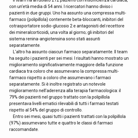
Il team ha arruolato 212 pazienti con insufficienza cardiaca,
con un'età media di 54 anni. I ricercatori hanno diviso i
pazienti in due gruppi. Uno ha assunto una compressa multi-
farmaco (polipillola) contenente beta-bloccanti, inibitori del
cotrasportatore sodio-glucosio 2 e antagonisti del recettore
dei mineralcorticoidi, una volta al giorno; gli inibitori del
sistema renina-angiotensina sono stati assunti
separatamente.
L'altro ha assunto ciascun farmaco separatamente. Il team
ha seguito i pazienti per sei mesi. I risultati hanno mostrato un
miglioramento significativamente maggiore della funzione
cardiaca tra coloro che assumevano la compressa multi-
farmaco rispetto a coloro che assumevano i farmaci
separatamente. Si è inoltre registrato un notevole
miglioramento nell'aderenza alla terapia farmacologica: il
79% dei pazienti nel gruppo trattato con la polipillola
presentava livelli ematici rilevabili di tutti i farmaci testati
rispetto al 54% del gruppo di controllo.
Entro sei mesi, quasi tutti i pazienti trattati con la polipillola
(97%) assumevano tutte e quattro le classi di farmaci
raccomandate.