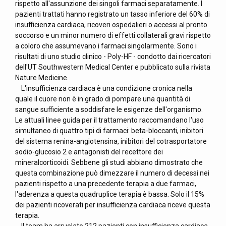
rispetto all'assunzione dei singoli farmaci separatamente. I
pazienti trattati hanno registrato un tasso inferiore del 60% di
insufficienza cardiaca, ricoveri ospedalieri o accessi al pronto
soccorso e un minor numero di effetti collaterali gravi rispetto
a coloro che assumevano i farmaci singolarmente. Sono i
risultati di uno studio clinico - Poly-HF - condotto dai ricercatori
dell'UT Southwestern Medical Center e pubblicato sulla rivista
Nature Medicine.
L'insufficienza cardiaca è una condizione cronica nella
quale il cuore non è in grado di pompare una quantità di
sangue sufficiente a soddisfare le esigenze dell'organismo.
Le attuali linee guida per il trattamento raccomandano l'uso
simultaneo di quattro tipi di farmaci: beta-bloccanti, inibitori
del sistema renina-angiotensina, inibitori del cotrasportatore
sodio-glucosio 2 e antagonisti del recettore dei
mineralcorticoidi. Sebbene gli studi abbiano dimostrato che
questa combinazione può dimezzare il numero di decessi nei
pazienti rispetto a una precedente terapia a due farmaci,
l'aderenza a questa quadruplice terapia è bassa. Solo il 15%
dei pazienti ricoverati per insufficienza cardiaca riceve questa
terapia.