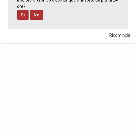
Il dolore e' cronico o comunque e' insorto da piu' di 24
ore?
Si
No
Ricomincia