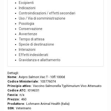
Eccipienti
Indicazioni
Controindicazioni / effetti secondari
Uso / Via di somministrazione
Posologia
Conservazione
Avvertenze
Tempo di attesa
Specie di destinazione
Interazioni
Effetti indesiderati
Gravidanza e allattamento
Dettagli:
Nome:
Avipro Salmon.Vac T - 10fl 1000d
Codice Ministeriale:
103776074
Principio attivo:
Vaccino Salmonella Typhimurium Vivo Attenuato
Codice ATC:
I01AE01
Fascia:
n/a
Prezzo:
460
Produttore:
Lohmann Animal Health (Italia)
SSN:
Veterinario