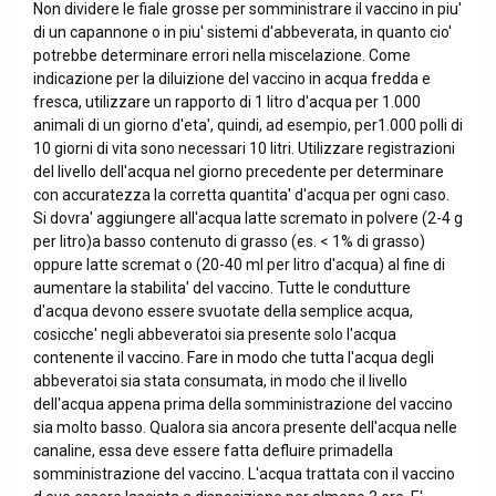
Non dividere le fiale grosse per somministrare il vaccino in piu'
di un capannone o in piu' sistemi d'abbeverata, in quanto cio'
potrebbe determinare errori nella miscelazione. Come
indicazione per la diluizione del vaccino in acqua fredda e
fresca, utilizzare un rapporto di 1 litro d'acqua per 1.000
animali di un giorno d'eta', quindi, ad esempio, per1.000 polli di
10 giorni di vita sono necessari 10 litri. Utilizzare registrazioni
del livello dell'acqua nel giorno precedente per determinare
con accuratezza la corretta quantita' d'acqua per ogni caso.
Si dovra' aggiungere all'acqua latte scremato in polvere (2-4 g
per litro)a basso contenuto di grasso (es. < 1% di grasso)
oppure latte scremat o (20-40 ml per litro d'acqua) al fine di
aumentare la stabilita' del vaccino. Tutte le condutture
d'acqua devono essere svuotate della semplice acqua,
cosicche' negli abbeveratoi sia presente solo l'acqua
contenente il vaccino. Fare in modo che tutta l'acqua degli
abbeveratoi sia stata consumata, in modo che il livello
dell'acqua appena prima della somministrazione del vaccino
sia molto basso. Qualora sia ancora presente dell'acqua nelle
canaline, essa deve essere fatta defluire primadella
somministrazione del vaccino. L'acqua trattata con il vaccino