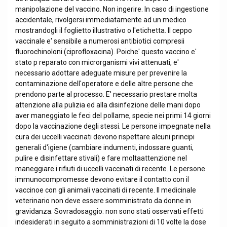
manipolazione del vaccino. Non ingerire. In caso di ingestione
accidentale, rivolgersi immediatamente ad un medico
mostrandogli il foglietto illustrativo o l'etichetta. Il ceppo
vaccinale e' sensibile a numerosi antibiotici compresii
fluorochinoloni (ciprofloxacina). Poiche' questo vaccino e'
stato p reparato con microrganismi vivi attenuati, e'
necessario adottare adeguate misure per prevenire la
contaminazione dell'operatore e delle altre persone che
prendono parte al processo. E' necessario prestare molta
attenzione alla pulizia ed alla disinfezione delle mani dopo
aver maneggiato le feci del pollame, specie nei primi 14 giorni
dopo la vaccinazione degli stessi. Le persone impegnate nella
cura dei uccelli vaccinati devono rispettare alcuni principi
generali d'igiene (cambiare indumenti, indossare guanti,
pulire e disinfettare stivali) e fare moltaattenzione nel
maneggiare i rifiuti di uccelli vaccinati di recente. Le persone
immunocompromesse devono evitare il contatto con il
vaccinoe con gli animali vaccinati di recente. Il medicinale
veterinario non deve essere somministrato da donne in
gravidanza. Sovradosaggio: non sono stati osservati effetti
indesiderati in seguito a somministrazioni di 10 volte la dose