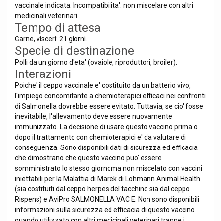
vaccinale indicata. Incompatibilita': non miscelare con altri
medicinali veterinari.
Tempo di attesa
Carne, visceri: 21 giorni.
Specie di destinazione
Polli da un giorno d'eta' (ovaiole, riproduttori, broiler).
Interazioni
Poiche' il ceppo vaccinale e' costituito da un batterio vivo,
l'impiego concomitante a chemioterapici efficaci nei confronti
di Salmonella dovrebbe essere evitato. Tuttavia, se cio' fosse
inevitabile, l'allevamento deve essere nuovamente
immunizzato. La decisione di usare questo vaccino prima o
dopo il trattamento con chemioterapici e' da valutare di
conseguenza. Sono disponibili dati di sicurezza ed efficacia
che dimostrano che questo vaccino puo' essere
somministrato lo stesso giornoma non miscelato con vaccini
iniettabili per la Malattia di Marek di Lohmann Animal Health
(sia costituiti dal ceppo herpes del tacchino sia dal ceppo
Rispens) e AviPro SALMONELLA VAC E. Non sono disponibili
informazioni sulla sicurezza ed efficacia di questo vaccino
quando utilizzato con altri medicinali veterinari tranne i