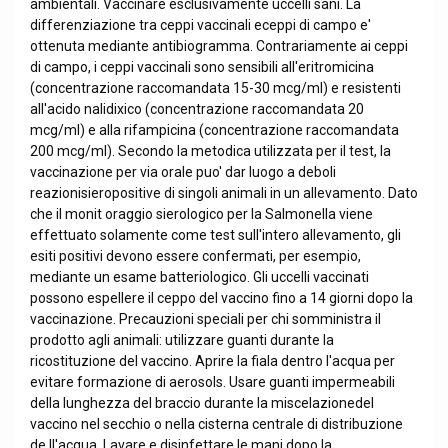
ambientali. Vaccinare esclusivamente uccelli sani. La
differenziazione tra ceppi vaccinali eceppi di campo e'
ottenuta mediante antibiogramma. Contrariamente ai ceppi
di campo, i ceppi vaccinali sono sensibili all'eritromicina
(concentrazione raccomandata 15-30 mcg/ml) e resistenti
all'acido nalidixico (concentrazione raccomandata 20
mcg/ml) e alla rifampicina (concentrazione raccomandata
200 mcg/ml). Secondo la metodica utilizzata per il test, la
vaccinazione per via orale puo' dar luogo a deboli
reazionisieropositive di singoli animali in un allevamento. Dato
che il monit oraggio sierologico per la Salmonella viene
effettuato solamente come test sull'intero allevamento, gli
esiti positivi devono essere confermati, per esempio,
mediante un esame batteriologico. Gli uccelli vaccinati
possono espellere il ceppo del vaccino fino a 14 giorni dopo la
vaccinazione. Precauzioni speciali per chi somministra il
prodotto agli animali: utilizzare guanti durante la
ricostituzione del vaccino. Aprire la fiala dentro l'acqua per
evitare formazione di aerosols. Usare guanti impermeabili
della lunghezza del braccio durante la miscelazionedel
vaccino nel secchio o nella cisterna centrale di distribuzione
de ll'acqua. Lavare e disinfettare le mani dopo la