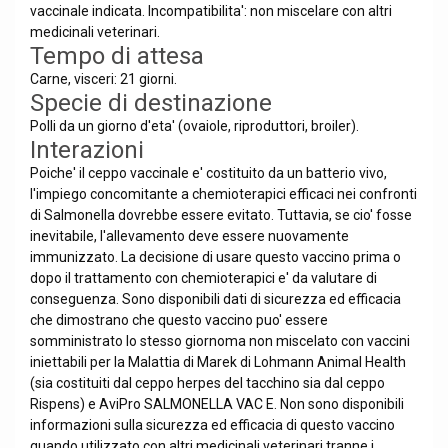
vaccinale indicata. Incompatibilita': non miscelare con altri
medicinali veterinari.
Tempo di attesa
Carne, visceri: 21 giorni.
Specie di destinazione
Polli da un giorno d'eta' (ovaiole, riproduttori, broiler).
Interazioni
Poiche' il ceppo vaccinale e' costituito da un batterio vivo,
l'impiego concomitante a chemioterapici efficaci nei confronti
di Salmonella dovrebbe essere evitato. Tuttavia, se cio' fosse
inevitabile, l'allevamento deve essere nuovamente
immunizzato. La decisione di usare questo vaccino prima o
dopo il trattamento con chemioterapici e' da valutare di
conseguenza. Sono disponibili dati di sicurezza ed efficacia
che dimostrano che questo vaccino puo' essere
somministrato lo stesso giornoma non miscelato con vaccini
iniettabili per la Malattia di Marek di Lohmann Animal Health
(sia costituiti dal ceppo herpes del tacchino sia dal ceppo
Rispens) e AviPro SALMONELLA VAC E. Non sono disponibili
informazioni sulla sicurezza ed efficacia di questo vaccino
quando utilizzato con altri medicinali veterinari tranne i