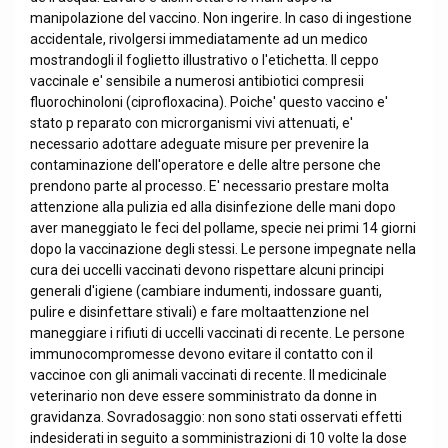
manipolazione del vaccino. Non ingerire. In caso di ingestione
accidentale, rivolgersi immediatamente ad un medico
mostrandogli il foglietto illustrativo o l'etichetta. Il ceppo
vaccinale e' sensibile a numerosi antibiotici compresii
fluorochinoloni (ciprofloxacina). Poiche' questo vaccino e'
stato p reparato con microrganismi vivi attenuati, e'
necessario adottare adeguate misure per prevenire la
contaminazione dell'operatore e delle altre persone che
prendono parte al processo. E' necessario prestare molta
attenzione alla pulizia ed alla disinfezione delle mani dopo
aver maneggiato le feci del pollame, specie nei primi 14 giorni
dopo la vaccinazione degli stessi. Le persone impegnate nella
cura dei uccelli vaccinati devono rispettare alcuni principi
generali d'igiene (cambiare indumenti, indossare guanti,
pulire e disinfettare stivali) e fare moltaattenzione nel
maneggiare i rifiuti di uccelli vaccinati di recente. Le persone
immunocompromesse devono evitare il contatto con il
vaccinoe con gli animali vaccinati di recente. Il medicinale
veterinario non deve essere somministrato da donne in
gravidanza. Sovradosaggio: non sono stati osservati effetti
indesiderati in seguito a somministrazioni di 10 volte la dose