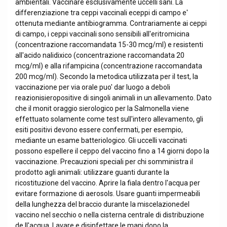
ambientali. Vaccinare esclusivamente uccelli sani. La
differenziazione tra ceppi vaccinali eceppi di campo e'
ottenuta mediante antibiogramma. Contrariamente ai ceppi
di campo, i ceppi vaccinali sono sensibili all'eritromicina
(concentrazione raccomandata 15-30 mcg/ml) e resistenti
all'acido nalidixico (concentrazione raccomandata 20
mcg/ml) e alla rifampicina (concentrazione raccomandata
200 mcg/ml). Secondo la metodica utilizzata per il test, la
vaccinazione per via orale puo' dar luogo a deboli
reazionisieropositive di singoli animali in un allevamento. Dato
che il monit oraggio sierologico per la Salmonella viene
effettuato solamente come test sull'intero allevamento, gli
esiti positivi devono essere confermati, per esempio,
mediante un esame batteriologico. Gli uccelli vaccinati
possono espellere il ceppo del vaccino fino a 14 giorni dopo la
vaccinazione. Precauzioni speciali per chi somministra il
prodotto agli animali: utilizzare guanti durante la
ricostituzione del vaccino. Aprire la fiala dentro l'acqua per
evitare formazione di aerosols. Usare guanti impermeabili
della lunghezza del braccio durante la miscelazionedel
vaccino nel secchio o nella cisterna centrale di distribuzione
de ll'acqua. Lavare e disinfettare le mani dopo la