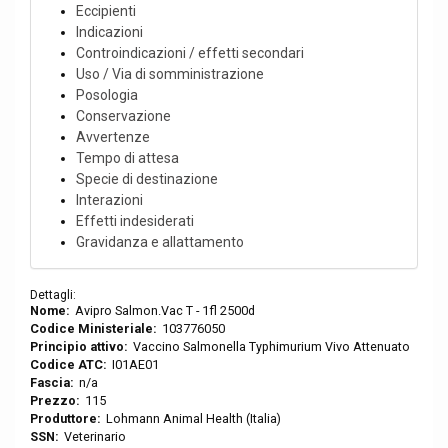
Eccipienti
Indicazioni
Controindicazioni / effetti secondari
Uso / Via di somministrazione
Posologia
Conservazione
Avvertenze
Tempo di attesa
Specie di destinazione
Interazioni
Effetti indesiderati
Gravidanza e allattamento
Dettagli:
Nome:
Avipro Salmon.Vac T - 1fl 2500d
Codice Ministeriale:
103776050
Principio attivo:
Vaccino Salmonella Typhimurium Vivo Attenuato
Codice ATC:
I01AE01
Fascia:
n/a
Prezzo:
115
Produttore:
Lohmann Animal Health (Italia)
SSN:
Veterinario