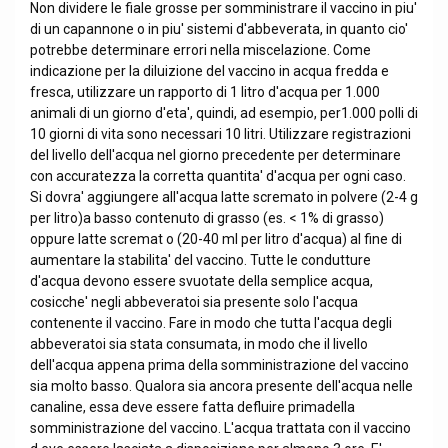
Non dividere le fiale grosse per somministrare il vaccino in piu'
di un capannone o in piu' sistemi d'abbeverata, in quanto cio'
potrebbe determinare errori nella miscelazione. Come
indicazione per la diluizione del vaccino in acqua fredda e
fresca, utilizzare un rapporto di 1 litro d'acqua per 1.000
animali di un giorno d'eta', quindi, ad esempio, per1.000 polli di
10 giorni di vita sono necessari 10 litri. Utilizzare registrazioni
del livello dell'acqua nel giorno precedente per determinare
con accuratezza la corretta quantita' d'acqua per ogni caso.
Si dovra' aggiungere all'acqua latte scremato in polvere (2-4 g
per litro)a basso contenuto di grasso (es. < 1% di grasso)
oppure latte scremat o (20-40 ml per litro d'acqua) al fine di
aumentare la stabilita' del vaccino. Tutte le condutture
d'acqua devono essere svuotate della semplice acqua,
cosicche' negli abbeveratoi sia presente solo l'acqua
contenente il vaccino. Fare in modo che tutta l'acqua degli
abbeveratoi sia stata consumata, in modo che il livello
dell'acqua appena prima della somministrazione del vaccino
sia molto basso. Qualora sia ancora presente dell'acqua nelle
canaline, essa deve essere fatta defluire primadella
somministrazione del vaccino. L'acqua trattata con il vaccino