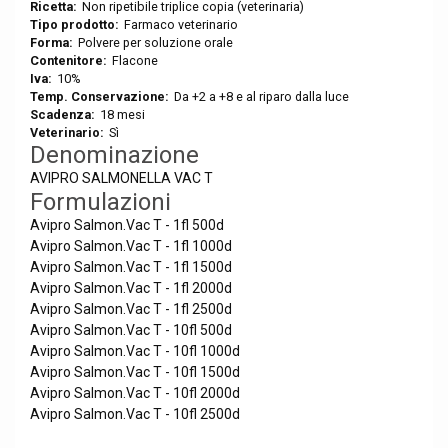
Ricetta:
Non ripetibile triplice copia (veterinaria)
Tipo prodotto:
Farmaco veterinario
Forma:
Polvere per soluzione orale
Contenitore:
Flacone
Iva:
10%
Temp. Conservazione:
Da +2 a +8 e al riparo dalla luce
Scadenza:
18 mesi
Veterinario:
Sì
Denominazione
AVIPRO SALMONELLA VAC T
Formulazioni
Avipro Salmon.Vac T - 1fl 500d
Avipro Salmon.Vac T - 1fl 1000d
Avipro Salmon.Vac T - 1fl 1500d
Avipro Salmon.Vac T - 1fl 2000d
Avipro Salmon.Vac T - 1fl 2500d
Avipro Salmon.Vac T - 10fl 500d
Avipro Salmon.Vac T - 10fl 1000d
Avipro Salmon.Vac T - 10fl 1500d
Avipro Salmon.Vac T - 10fl 2000d
Avipro Salmon.Vac T - 10fl 2500d