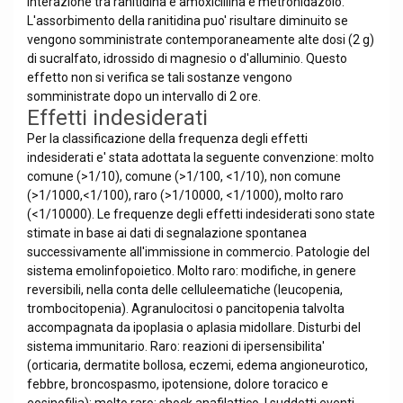
interazione tra ranitidina e amoxicillina e metronidazolo.
L'assorbimento della ranitidina puo' risultare diminuito se
vengono somministrate contemporaneamente alte dosi (2 g)
di sucralfato, idrossido di magnesio o d'alluminio. Questo
effetto non si verifica se tali sostanze vengono
somministrate dopo un intervallo di 2 ore.
Effetti indesiderati
Per la classificazione della frequenza degli effetti
indesiderati e' stata adottata la seguente convenzione: molto
comune (>1/10), comune (>1/100, <1/10), non comune
(>1/1000,<1/100), raro (>1/10000, <1/1000), molto raro
(<1/10000). Le frequenze degli effetti indesiderati sono state
stimate in base ai dati di segnalazione spontanea
successivamente all'immissione in commercio. Patologie del
sistema emolinfopoietico. Molto raro: modifiche, in genere
reversibili, nella conta delle celluleematiche (Ieucopenia,
trombocitopenia). Agranulocitosi o pancitopenia talvolta
accompagnata da ipoplasia o aplasia midollare. Disturbi del
sistema immunitario. Raro: reazioni di ipersensibilita'
(orticaria, dermatite bollosa, eczemi, edema angioneurotico,
febbre, broncospasmo, ipotensione, dolore toracico e