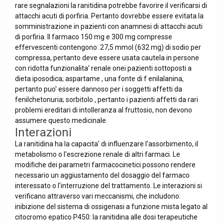
rare segnalazioni la ranitidina potrebbe favorire il verificarsi di
attacchi acuti di porfiria. Pertanto dovrebbe essere evitata la
somministrazione in pazienti con anamnesi di attacchi acuti
di porfiria. Il farmaco 150 mg e 300 mg compresse
effervescenti contengono: 27,5 mmol (632 mg) di sodio per
compressa, pertanto deve essere usata cautela in persone
con ridotta funzionalita' renale onei pazienti sottoposti a
dieta iposodica; aspartame , una fonte di f enilalanina,
pertanto puo' essere dannoso per i soggetti affetti da
fenilchetonuria; sorbitolo , pertanto i pazienti affetti da rari
problemi ereditari di intolleranza al fruttosio, non devono
assumere questo medicinale.
Interazioni
La ranitidina ha la capacita' di influenzare l'assorbimento, il
metabolismo o l'escrezione renale di altri farmaci. Le
modifiche dei parametri farmacocinetici possono rendere
necessario un aggiustamento del dosaggio del farmaco
interessato o l'interruzione del trattamento. Le interazioni si
verificano attraverso vari meccanismi, che includono:
inibizione del sistema di ossigenasi a funzione mista legato al
citocromo epatico P450: la ranitidina alle dosi terapeutiche