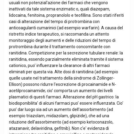
usuali non potenzial'azione dei farmaci che vengono
inattivati da tale sistema enzimatic o, quali diazepam,
lidocaina, fenitoina, propranololo e teofillina. Sono stati riferiti
casi di alterazione del tempo di protrombina con
anticoagulanti cumarinici (ad esempio warfarin). A causa del
ristretto indice terapeutico, si raccomanda un attento
monitoraggio degli aumenti e delle riduzioni del tempo di
protrombina durante il trattamento concomitante con
ranitidina. Competizione per la secrezione tubulare renale: la
ranitidina, essendo parzialmente eliminata tramite il sistema
cationico, puo' influenzare la clearance di altri farmaci
eliminati per questa via. Alte dosi di ranitidina (ad esempio
quelle usate nel trattamento della sindrome di Zollinger-
Ellison) possono ridurre l'escrezione di procainamide e N-
acetilprocainamide; cio' comporta un aumento dei livelli
plasmatici di questi farmaci. Alterazione del pH gastrico: la
biodisponibilita' di alcuni farmaci puo' essere influenzata. Cio'
puo' dar luogo sia ad un aumento dell'assorbimento (ad
esempio triazolam, midazolam, glipizide), che ad una
riduzione dell'assorbimento (ad esempio ketoconazolo,
atazanavir, delaviridina, gefitnib). Non c'e' evidenza di