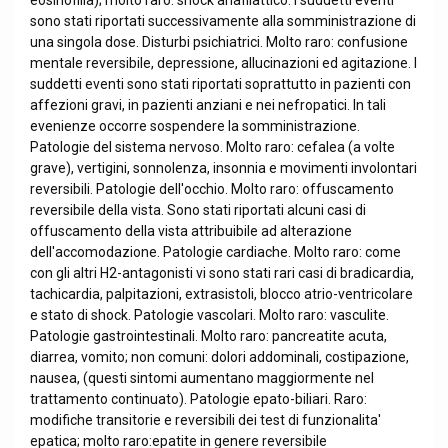
eosinofilia); molto raro: shock anafilattico. I suddetti eventi
sono stati riportati successivamente alla somministrazione di
una singola dose. Disturbi psichiatrici. Molto raro: confusione
mentale reversibile, depressione, allucinazioni ed agitazione. I
suddetti eventi sono stati riportati soprattutto in pazienti con
affezioni gravi, in pazienti anziani e nei nefropatici. In tali
evenienze occorre sospendere la somministrazione.
Patologie del sistema nervoso. Molto raro: cefalea (a volte
grave), vertigini, sonnolenza, insonnia e movimenti involontari
reversibili. Patologie dell'occhio. Molto raro: offuscamento
reversibile della vista. Sono stati riportati alcuni casi di
offuscamento della vista attribuibile ad alterazione
dell'accomodazione. Patologie cardiache. Molto raro: come
con gli altri H2-antagonisti vi sono stati rari casi di bradicardia,
tachicardia, palpitazioni, extrasistoli, blocco atrio-ventricolare
e stato di shock. Patologie vascolari. Molto raro: vasculite.
Patologie gastrointestinali. Molto raro: pancreatite acuta,
diarrea, vomito; non comuni: dolori addominali, costipazione,
nausea, (questi sintomi aumentano maggiormente nel
trattamento continuato). Patologie epato-biliari. Raro:
modifiche transitorie e reversibili dei test di funzionalita'
epatica; molto raro:epatite in genere reversibile