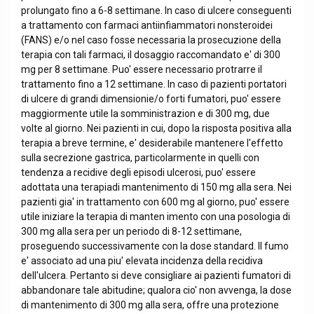
prolungato fino a 6-8 settimane. In caso di ulcere conseguenti
a trattamento con farmaci antiinfiammatori nonsteroidei
(FANS) e/o nel caso fosse necessaria la prosecuzione della
terapia con tali farmaci, il dosaggio raccomandato e' di 300
mg per 8 settimane. Puo' essere necessario protrarre il
trattamento fino a 12 settimane. In caso di pazienti portatori
di ulcere di grandi dimensionie/o forti fumatori, puo' essere
maggiormente utile la somministrazion e di 300 mg, due
volte al giorno. Nei pazienti in cui, dopo la risposta positiva alla
terapia a breve termine, e' desiderabile mantenere l'effetto
sulla secrezione gastrica, particolarmente in quelli con
tendenza a recidive degli episodi ulcerosi, puo' essere
adottata una terapiadi mantenimento di 150 mg alla sera. Nei
pazienti gia' in trattamento con 600 mg al giorno, puo' essere
utile iniziare la terapia di manten imento con una posologia di
300 mg alla sera per un periodo di 8-12 settimane,
proseguendo successivamente con la dose standard. Il fumo
e' associato ad una piu' elevata incidenza della recidiva
dell'ulcera. Pertanto si deve consigliare ai pazienti fumatori di
abbandonare tale abitudine; qualora cio' non avvenga, la dose
di mantenimento di 300 mg alla sera, offre una protezione