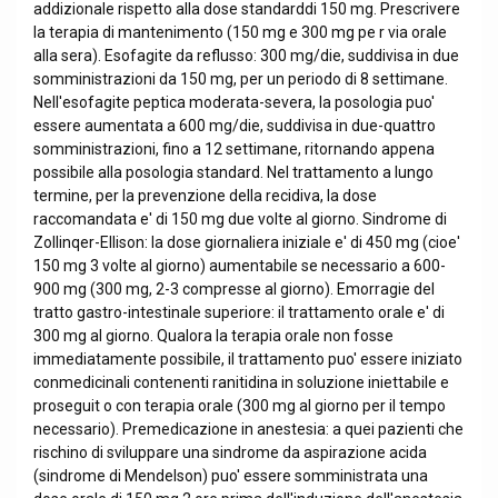
addizionale rispetto alla dose standarddi 150 mg. Prescrivere
la terapia di mantenimento (150 mg e 300 mg pe r via orale
alla sera). Esofagite da reflusso: 300 mg/die, suddivisa in due
somministrazioni da 150 mg, per un periodo di 8 settimane.
Nell'esofagite peptica moderata-severa, la posologia puo'
essere aumentata a 600 mg/die, suddivisa in due-quattro
somministrazioni, fino a 12 settimane, ritornando appena
possibile alla posologia standard. Nel trattamento a lungo
termine, per la prevenzione della recidiva, la dose
raccomandata e' di 150 mg due volte al giorno. Sindrome di
Zollinqer-Ellison: la dose giornaliera iniziale e' di 450 mg (cioe'
150 mg 3 volte al giorno) aumentabile se necessario a 600-
900 mg (300 mg, 2-3 compresse al giorno). Emorragie del
tratto gastro-intestinale superiore: il trattamento orale e' di
300 mg al giorno. Qualora la terapia orale non fosse
immediatamente possibile, il trattamento puo' essere iniziato
conmedicinali contenenti ranitidina in soluzione iniettabile e
proseguit o con terapia orale (300 mg al giorno per il tempo
necessario). Premedicazione in anestesia: a quei pazienti che
rischino di sviluppare una sindrome da aspirazione acida
(sindrome di Mendelson) puo' essere somministrata una