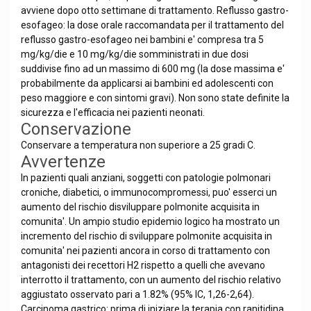
avviene dopo otto settimane di trattamento. Reflusso gastro-
esofageo: la dose orale raccomandata per il trattamento del
reflusso gastro-esofageo nei bambini e' compresa tra 5
mg/kg/die e 10 mg/kg/die somministrati in due dosi
suddivise fino ad un massimo di 600 mg (la dose massima e'
probabilmente da applicarsi ai bambini ed adolescenti con
peso maggiore e con sintomi gravi). Non sono state definite la
sicurezza e l'efficacia nei pazienti neonati.
Conservazione
Conservare a temperatura non superiore a 25 gradi C.
Avvertenze
In pazienti quali anziani, soggetti con patologie polmonari
croniche, diabetici, o immunocompromessi, puo' esserci un
aumento del rischio disviluppare polmonite acquisita in
comunita'. Un ampio studio epidemio logico ha mostrato un
incremento del rischio di sviluppare polmonite acquisita in
comunita' nei pazienti ancora in corso di trattamento con
antagonisti dei recettori H2 rispetto a quelli che avevano
interrotto il trattamento, con un aumento del rischio relativo
aggiustato osservato pari a 1.82% (95% IC, 1,26-2,64).
Carcinoma gastrico: prima di iniziare la terapia con ranitidina