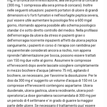
mg, in un'unica somministrazione, alla sera prima di coricarsi
(300 mg, 1 compressa alla sera prima di coricarsi). Inoltre
nelle seguenti situazioni: pazienti portatori di ulcere di grandi
dimensioni e/o forti fumatori e nell'esofagite peptica severa,
puo' essere utile aumentare la posologia fino a 600 mgal
giorno, ritornando appena possibile allo schema posologico
standar d e sotto diretto controllo del medico. Nella profilassi
dell'emorragia da ulcera da stress in pazienti gravi o
dell'emorragia ricorrente inpazienti affetti da ulcera peptica
sanguinante, i pazienti in corso d i terapia con ranitidina per
via parenterale considerati ancora a rischio, non appena
riprende l'alimentazione per bocca, possono essere trattati
con 150 mg due volte al giorno. Assumere le compresse
effervescenti dopo averle lasciate sciogliere completamente
in mezzo bicchiere d'acqua (almeno 75 ml), agitando il
bicchiere, se necessario, per favorirne la dissoluzione. Per le
dosi da 300 mg e' suggerito un volume d'acqua di 150 ml. Le
compresse effervescenti contengono aspartame. Ulcera
duodenale, ulcera gastrica, ulcera recidivante, ulcera post-
operatoria La dose giornaliera raccomandata di 300 mg per
un periodo di 4 settimane e' in grado di guarire la maggior
parte delle ulcere. Se necessario il trattamento puo' essere