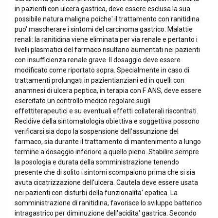
in pazienti con ulcera gastrica, deve essere esclusa la sua
possibile natura maligna poiche' il trattamento con ranitidina
puo' mascherare i sintomi del carcinoma gastrico. Malattie
renali: la ranitidina viene eliminata per via renale e pertanto i
livelli plasmatici del farmaco risultano aumentati nei pazienti
con insufficienza renale grave. Il dosaggio deve essere
modificato come riportato sopra. Specialmente in caso di
trattamenti prolungati in pazientianziani ed in quelli con
anamnesi di ulcera peptica, in terapia con F ANS, deve essere
esercitato un controllo medico regolare sugli
effettiterapeutici e su eventuali effetti collaterali riscontrati.
Recidive della sintomatologia obiettiva e soggettiva possono
verificarsi sia dopo la sospensione dell'assunzione del
farmaco, sia durante il trattamento di mantenimento a lungo
termine a dosaggio inferiore a quello pieno. Stabilire sempre
la posologia e durata della somministrazione tenendo
presente che di solito i sintomi scompaiono prima che si sia
avuta cicatrizzazione dell'ulcera. Cautela deve essere usata
nei pazienti con disturbi della funzionalita' epatica. La
somministrazione di ranitidina, favorisce lo sviluppo batterico
intragastrico per diminuzione dell'acidita' gastrica. Secondo