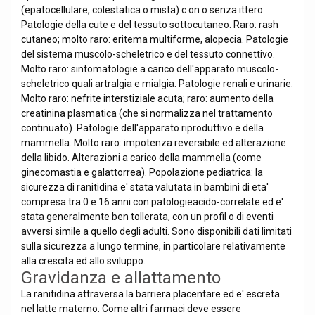
(epatocellulare, colestatica o mista) c on o senza ittero.
Patologie della cute e del tessuto sottocutaneo. Raro: rash
cutaneo; molto raro: eritema multiforme, alopecia. Patologie
del sistema muscolo-scheletrico e del tessuto connettivo.
Molto raro: sintomatologie a carico dell'apparato muscolo-
scheletrico quali artralgia e mialgia. Patologie renali e urinarie.
Molto raro: nefrite interstiziale acuta; raro: aumento della
creatinina plasmatica (che si normalizza nel trattamento
continuato). Patologie dell'apparato riproduttivo e della
mammella. Molto raro: impotenza reversibile ed alterazione
della libido. Alterazioni a carico della mammella (come
ginecomastia e galattorrea). Popolazione pediatrica: la
sicurezza di ranitidina e' stata valutata in bambini di eta'
compresa tra 0 e 16 anni con patologieacido-correlate ed e'
stata generalmente ben tollerata, con un profil o di eventi
avversi simile a quello degli adulti. Sono disponibili dati limitati
sulla sicurezza a lungo termine, in particolare relativamente
alla crescita ed allo sviluppo.
Gravidanza e allattamento
La ranitidina attraversa la barriera placentare ed e' escreta
nel latte materno. Come altri farmaci deve essere