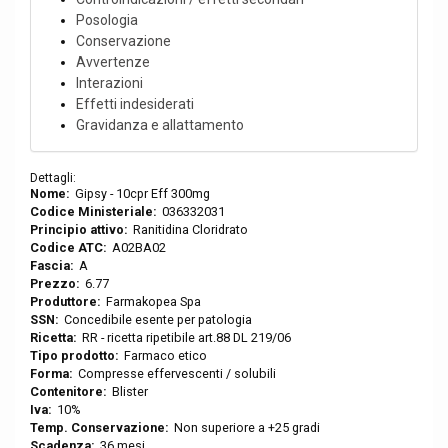
Posologia
Conservazione
Avvertenze
Interazioni
Effetti indesiderati
Gravidanza e allattamento
Dettagli:
Nome:
Gipsy - 10cpr Eff 300mg
Codice Ministeriale:
036332031
Principio attivo:
Ranitidina Cloridrato
Codice ATC:
A02BA02
Fascia:
A
Prezzo:
6.77
Produttore:
Farmakopea Spa
SSN:
Concedibile esente per patologia
Ricetta:
RR - ricetta ripetibile art.88 DL 219/06
Tipo prodotto:
Farmaco etico
Forma:
Compresse effervescenti / solubili
Contenitore:
Blister
Iva:
10%
Temp. Conservazione:
Non superiore a +25 gradi
Scadenza:
36 mesi