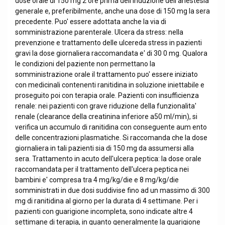
dose orale di 150 mg 2 ore prima dell'induzione dell'anestesia
generale e, preferibilmente, anche una dose di 150 mg la sera
precedente. Puo' essere adottata anche la via di
somministrazione parenterale. Ulcera da stress: nella
prevenzione e trattamento delle ulcereda stress in pazienti
gravi la dose giornaliera raccomandata e' di 30 0 mg. Qualora
le condizioni del paziente non permettano la
somministrazione orale il trattamento puo' essere iniziato
con medicinali contenenti ranitidina in soluzione iniettabile e
proseguito poi con terapia orale. Pazienti con insufficienza
renale: nei pazienti con grave riduzione della funzionalita'
renale (clearance della creatinina inferiore a50 ml/min), si
verifica un accumulo di ranitidina con conseguente aum ento
delle concentrazioni plasmatiche. Si raccomanda che la dose
giornaliera in tali pazienti sia di 150 mg da assumersi alla
sera. Trattamento in acuto dell'ulcera peptica: la dose orale
raccomandata per il trattamento dell'ulcera peptica nei
bambini e' compresa tra 4 mg/kg/die e 8 mg/kg/die
somministrati in due dosi suddivise fino ad un massimo di 300
mg di ranitidina al giorno per la durata di 4 settimane. Per i
pazienti con guarigione incompleta, sono indicate altre 4
settimane di terapia, in quanto generalmente la guarigione