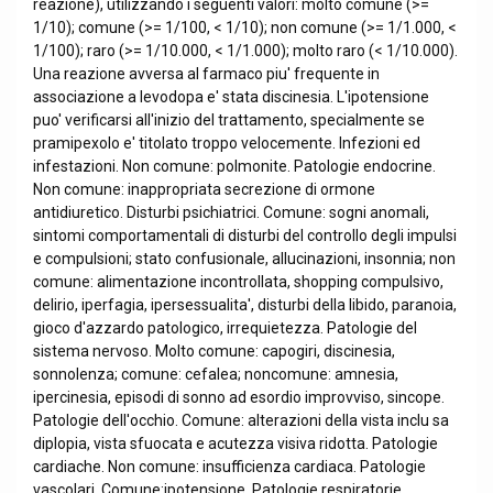
reazione), utilizzando i seguenti valori: molto comune (>=
1/10); comune (>= 1/100, < 1/10); non comune (>= 1/1.000, <
1/100); raro (>= 1/10.000, < 1/1.000); molto raro (< 1/10.000).
Una reazione avversa al farmaco piu' frequente in
associazione a levodopa e' stata discinesia. L'ipotensione
puo' verificarsi all'inizio del trattamento, specialmente se
pramipexolo e' titolato troppo velocemente. Infezioni ed
infestazioni. Non comune: polmonite. Patologie endocrine.
Non comune: inappropriata secrezione di ormone
antidiuretico. Disturbi psichiatrici. Comune: sogni anomali,
sintomi comportamentali di disturbi del controllo degli impulsi
e compulsioni; stato confusionale, allucinazioni, insonnia; non
comune: alimentazione incontrollata, shopping compulsivo,
delirio, iperfagia, ipersessualita', disturbi della libido, paranoia,
gioco d'azzardo patologico, irrequietezza. Patologie del
sistema nervoso. Molto comune: capogiri, discinesia,
sonnolenza; comune: cefalea; noncomune: amnesia,
ipercinesia, episodi di sonno ad esordio improvviso, sincope.
Patologie dell'occhio. Comune: alterazioni della vista inclu sa
diplopia, vista sfuocata e acutezza visiva ridotta. Patologie
cardiache. Non comune: insufficienza cardiaca. Patologie
vascolari. Comune:ipotensione. Patologie respiratorie,