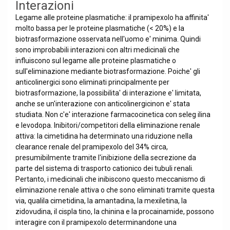
Interazioni
Legame alle proteine plasmatiche: il pramipexolo ha affinita'
molto bassa per le proteine plasmatiche (< 20%) e la
biotrasformazione osservata nell'uomo e' minima. Quindi
sono improbabili interazioni con altri medicinali che
influiscono sul legame alle proteine plasmatiche o
sull'eliminazione mediante biotrasformazione. Poiche' gli
anticolinergici sono eliminati principalmente per
biotrasformazione, la possibilita' di interazione e' limitata,
anche se un'interazione con anticolinergicinon e' stata
studiata. Non c'e' interazione farmacocinetica con seleg ilina
e levodopa. Inibitori/competitori della eliminazione renale
attiva: la cimetidina ha determinato una riduzione nella
clearance renale del pramipexolo del 34% circa,
presumibilmente tramite l'inibizione della secrezione da
parte del sistema di trasporto cationico dei tubuli renali.
Pertanto, i medicinali che inibiscono questo meccanismo di
eliminazione renale attiva o che sono eliminati tramite questa
via, qualila cimetidina, la amantadina, la mexiletina, la
zidovudina, il cispla tino, la chinina e la procainamide, possono
interagire con il pramipexolo determinandone una