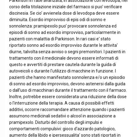
Parkinson in fase avanzata, in associazione con levodopa, nel
corso della titolazione iniziale del farmaco si puo' verificare
discinesia. Se cio' avvienela dose di levodopa deve essere
diminuita. Esordio improvviso di epis odi di sonno e
sonnolenza: pramipexolo puo' provocare sonnolenza ed
episodi di sonno ad esordio improvviso, particolarmente in
pazienti con malattia di Parkinson. In rari casi e' stato
riportato sonno ad esordio improvviso durante le attivita'
diurne, talvolta senza avviso o segni premonitori. I pazienti in
trattamento con il medicinale devono essere informati di
questo e avvertiti di prestare cautela durante la guida di
autoveicoli o durante l'utilizzo di macchine in funzione. I
pazienti che hanno manifestato sonnolenza e/o un episodio
di sonno ad esordio improvviso, devono astenersi dalla guida
o dall'uso di macchinari durante il trattamento con il farmaco.
Inoltre, potrebbe essere considerata una riduzione della dose
o l'interruzione della terapia. A causa di possibili effetti
additivi, occorre raccomandare attenzione quando i pazienti
assumono medicinali sedativi o alcool in associazione a
pramipexolo. Disturbi del controllo degli impulsi e
comportamenti compulsivi: gioco d'azzardo patologico,
aumento della libido e ipersessualita' sono stati riportati in