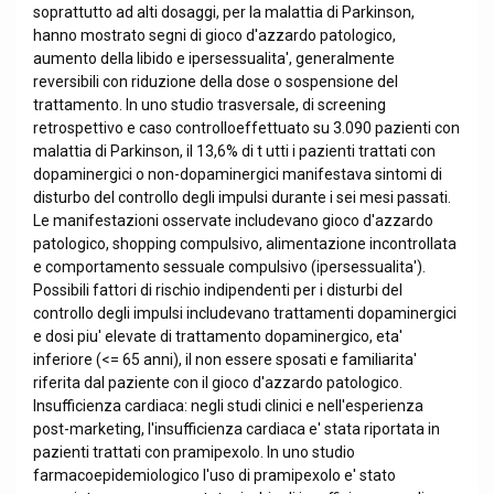
soprattutto ad alti dosaggi, per la malattia di Parkinson,
hanno mostrato segni di gioco d'azzardo patologico,
aumento della libido e ipersessualita', generalmente
reversibili con riduzione della dose o sospensione del
trattamento. In uno studio trasversale, di screening
retrospettivo e caso controlloeffettuato su 3.090 pazienti con
malattia di Parkinson, il 13,6% di t utti i pazienti trattati con
dopaminergici o non-dopaminergici manifestava sintomi di
disturbo del controllo degli impulsi durante i sei mesi passati.
Le manifestazioni osservate includevano gioco d'azzardo
patologico, shopping compulsivo, alimentazione incontrollata
e comportamento sessuale compulsivo (ipersessualita').
Possibili fattori di rischio indipendenti per i disturbi del
controllo degli impulsi includevano trattamenti dopaminergici
e dosi piu' elevate di trattamento dopaminergico, eta'
inferiore (<= 65 anni), il non essere sposati e familiarita'
riferita dal paziente con il gioco d'azzardo patologico.
Insufficienza cardiaca: negli studi clinici e nell'esperienza
post-marketing, l'insufficienza cardiaca e' stata riportata in
pazienti trattati con pramipexolo. In uno studio
farmacoepidemiologico l'uso di pramipexolo e' stato