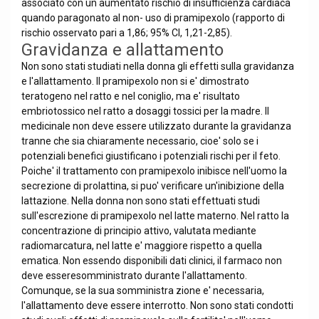
associato con un aumentato rischio di insufficienza cardiaca
quando paragonato al non- uso di pramipexolo (rapporto di
rischio osservato pari a 1,86; 95% CI, 1,21-2,85).
Gravidanza e allattamento
Non sono stati studiati nella donna gli effetti sulla gravidanza
e l'allattamento. Il pramipexolo non si e' dimostrato
teratogeno nel ratto e nel coniglio, ma e' risultato
embriotossico nel ratto a dosaggi tossici per la madre. Il
medicinale non deve essere utilizzato durante la gravidanza
tranne che sia chiaramente necessario, cioe' solo se i
potenziali benefici giustificano i potenziali rischi per il feto.
Poiche' il trattamento con pramipexolo inibisce nell'uomo la
secrezione di prolattina, si puo' verificare un'inibizione della
lattazione. Nella donna non sono stati effettuati studi
sull'escrezione di pramipexolo nel latte materno. Nel ratto la
concentrazione di principio attivo, valutata mediante
radiomarcatura, nel latte e' maggiore rispetto a quella
ematica. Non essendo disponibili dati clinici, il farmaco non
deve esseresomministrato durante l'allattamento.
Comunque, se la sua somministra zione e' necessaria,
l'allattamento deve essere interrotto. Non sono stati condotti