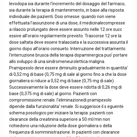
levodopa sia durante l'incremento del dosaggio del farmaco,
sia durante la terapia di mantenimento, in base alla risposta
individuale dei pazienti. Dosi omesse: quando non viene
effettuata l'assunzione di una dose, il medicinalecompresse
a rilascio prolungato deve essere assunto nelle 12 ore succ
essive all'orario regolarmente previsto. Trascorse 12 ore la
dose saltata deve essere tralasciata e la successiva assunta il
giorno dopo all'orario consueto. Interruzione del trattamento:
l'interruzione brusca della terapia dopaminergica puo' portare
allo sviluppo di una sindromeneurolettica maligna.
Pramipexolo deve essere diminuito gradualmente in quantita'
di 0,52 mg di base (0,75 mg di sale al giorno fino a che la dose
giornaliera si riduce a 0,52 mg di base (0,75 mg di sale).
Successivamente la dose deve essere ridotta di 0,26 mg di
base (0,375 mg di sale) al giorno. Pazienti con
compromissione renale: l'eliminazionedi pramipexolo
dipende dalla funzionalita' renale. Si suggerisce il s eguente
schema posologico per iniziare la terapia: pazienti con
clearance della creatinina superiore a 50 ml/min non
richiedono una riduzione della dose giornaliera o della
frequenza di somministrazione. In pazienti con clearance