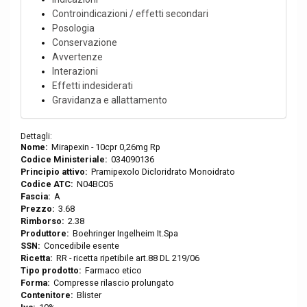
Controindicazioni / effetti secondari
Posologia
Conservazione
Avvertenze
Interazioni
Effetti indesiderati
Gravidanza e allattamento
Dettagli:
Nome:
Mirapexin - 10cpr 0,26mg Rp
Codice Ministeriale:
034090136
Principio attivo:
Pramipexolo Dicloridrato Monoidrato
Codice ATC:
N04BC05
Fascia:
A
Prezzo:
3.68
Rimborso:
2.38
Produttore:
Boehringer Ingelheim It.Spa
SSN:
Concedibile esente
Ricetta:
RR - ricetta ripetibile art.88 DL 219/06
Tipo prodotto:
Farmaco etico
Forma:
Compresse rilascio prolungato
Contenitore:
Blister