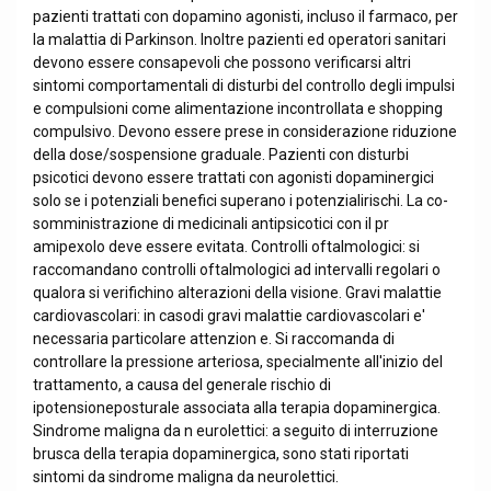
pazienti trattati con dopamino agonisti, incluso il farmaco, per
la malattia di Parkinson. Inoltre pazienti ed operatori sanitari
devono essere consapevoli che possono verificarsi altri
sintomi comportamentali di disturbi del controllo degli impulsi
e compulsioni come alimentazione incontrollata e shopping
compulsivo. Devono essere prese in considerazione riduzione
della dose/sospensione graduale. Pazienti con disturbi
psicotici devono essere trattati con agonisti dopaminergici
solo se i potenziali benefici superano i potenzialirischi. La co-
somministrazione di medicinali antipsicotici con il pr
amipexolo deve essere evitata. Controlli oftalmologici: si
raccomandano controlli oftalmologici ad intervalli regolari o
qualora si verifichino alterazioni della visione. Gravi malattie
cardiovascolari: in casodi gravi malattie cardiovascolari e'
necessaria particolare attenzion e. Si raccomanda di
controllare la pressione arteriosa, specialmente all'inizio del
trattamento, a causa del generale rischio di
ipotensioneposturale associata alla terapia dopaminergica.
Sindrome maligna da n eurolettici: a seguito di interruzione
brusca della terapia dopaminergica, sono stati riportati
sintomi da sindrome maligna da neurolettici.