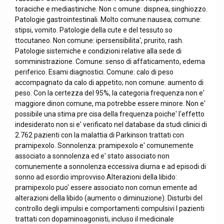
toraciche e mediastiniche. Non c omune: dispnea, singhiozzo.
Patologie gastrointestinali. Molto comune:nausea; comune:
stipsi, vomito. Patologie della cute e del tessuto so
ttocutaneo. Non comune: ipersensibilita', prurito, rash.
Patologie sistemiche e condizioni relative alla sede di
somministrazione. Comune: senso di affaticamento, edema
periferico. Esami diagnostici. Comune: calo di peso
accompagnato da calo di appetito; non comune: aumento di
peso. Con la certezza del 95%, la categoria frequenza non e'
maggiore dinon comune, ma potrebbe essere minore. Non e'
possibile una stima pre cisa della frequenza poiche' l'effetto
indesiderato non si e' verificato nel database da studi clinici di
2.762 pazienti con la malattia di Parkinson trattati con
pramipexolo. Sonnolenza: pramipexolo e' comunemente
associato a sonnolenza ed e' stato associato non
comunemente a sonnolenza eccessiva diurna e ad episodi di
sonno ad esordio improvviso.Alterazioni della libido:
pramipexolo puo' essere associato non comun emente ad
alterazioni della libido (aumento o diminuzione). Disturbi del
controllo degli impulsi e comportamenti compulsivi I pazienti
trattati con dopaminoagonisti, incluso il medicinale