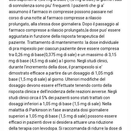
di sonnolenza sono piu' frequenti. I pazienti che gi a'
assumono il farmaco in compresse possono passare nel
corso di una notte al farmaco compresse a rilascio
prolungato, alla stessa dose giornaliera. Dopo il passaggio al
farmaco compresse a rilascio prolungato,la dose puo' essere
aggiustata in funzione della risposta terapeutica del
paziente. Trattamento di mantenimento: la dose individuale
di pra mipexolo per ciascun paziente deve essere compresa
tra 0,26 mg di base(0,375 mg di sale) e un massimo di 3,15
mg di base (4,5 mg di sale) a l giorno. Negli studi clinici,
durante l'incremento della dose, il pramipexolo si e'
dimostrato efficace a partire da un dosaggio di 1,05 mgdi
base (1,5 mg di sale) al giorno. Ulteriori modifiche del
dosaggio devono essere effettuate tenendo conto della
risposta clinica e dell'incidenza delle reazioni avverse. Negli
studi clinici circa il 5% dei pazienti sono stati trattati con
dosaggi inferiori a 1,05 mg di base (1,5 mg di sale). Nella
malattia di Parkinson in fase avanzata dosi giornaliere
superiori a 1,05 mg di base (1,5 mg di sale) possono essere
efficaci in pazienti dove si desidera attuare una riduzione
della terapia con levodopa. Si raccomanda di ridurre la dose di