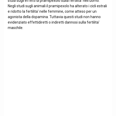
studi sugli effetti di pramipexolo sulla fertilita' nell'uomo.
Negli studi sugli animali il pramipexolo ha alterato i cicli estrali
e ridotto la fertilita' nelle femmine, come atteso per un
agonista della dopamina. Tuttavia questi studi non hanno
evidenziato effettidiretti o indiretti dannosi sulla fertilita'
maschile.