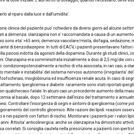
nuire la dose iniziale. L'aumento di dosaggio, quando necessario, deve es
lo al riparo dalla luce e dall'umidita'.
one clinica del paziente puo' richiedere da diversi giorni ad alcune sett
lati a demenza: olanzapina non e' raccomandata a causa di un aumento del
ischio sono eta' >65 anni, demenza vascolare/mista, disfagia, sedazione,
nte di benzodiazepine. In tutti di EACV, i pazienti presentavano fattori di
psicosi indotta da agonisti della dopamina. Durante gli studi clinici, con 
ni. Olanzapina era somministrata inizialmente a dosi di 2,5 mg/die con
 condizionepotenzialmente a rischio di vita associata, in rari casi, a ol
tato mentale e instabilita' del sistema nervoso autonomo (irregolarita' de
osfochinasi, mioglobinuria ed insufficienza renale acuta. In caso di segn
trattamento. Iperglicemia e diabete: raramente sono stati riportati iper
n qualchecaso fatale. In alcuni casi un precedente aumento della massa
cemia al basale, dopo 12 settimane dall'inizio del trattamento e annualm
esi. Controllare l'insorgenza di segni e sintomi di iperglicemia (come pol
ggioramento del controllo glicemico. Alte razioni dei lipidi: reazioni osser
 e nei pazienti con fattori di rischio. Monitorare i pazienti per i valori l
nni. Attivita' anticolinergica: anche se olanzapina ha dimostrato attivita
sa correlati. Si consiglia cautela nella prescrizione a pazienti con ipertrof