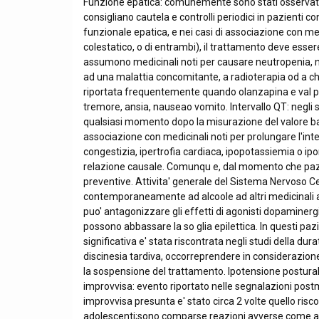
Funzione epatica: comunemente sono stati osservati au
consigliano cautela e controlli periodici in pazienti c
funzionale epatica, e nei casi di associazione con me
colestatico, o di entrambi), il trattamento deve esser
assumono medicinali noti per causare neutropenia, n
ad una malattia concomitante, a radioterapia od a che
riportata frequentemente quando olanzapina e val p
tremore, ansia, nauseao vomito. Intervallo QT: negli s
qualsiasi momento dopo la misurazione del valore bas
associazione con medicinali noti per prolungare l'int
congestizia, ipertrofia cardiaca, ipopotassiemia o
relazione causale. Comunqu e, dal momento che pazient
preventive. Attivita' generale del Sistema Nervoso Ce
contemporaneamente ad alcoole ad altri medicinali ad
puo' antagonizzare gli effetti di agonisti dopaminergic
possono abbassare la so glia epilettica. In questi paz
significativa e' stata riscontrata negli studi della d
discinesia tardiva, occorreprendere in considerazion
la sospensione del trattamento. Ipotensione posturale
improvvisa: evento riportato nelle segnalazioni postma
improvvisa presunta e' stato circa 2 volte quello risc
adolescenti;sono comparse reazioni avverse come aume