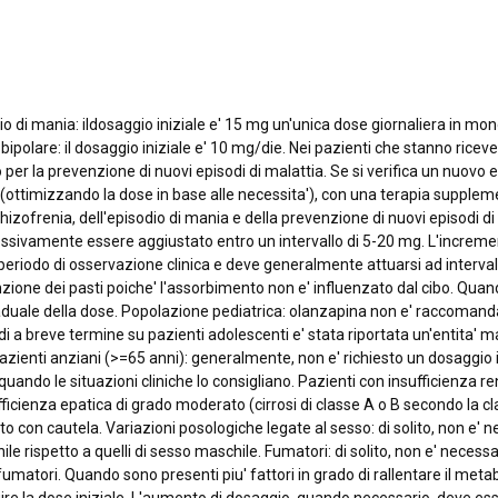
dio di mania: ildosaggio iniziale e' 15 mg un'unica dose giornaliera in m
 bipolare: il dosaggio iniziale e' 10 mg/die. Nei pazienti che stanno rice
per la prevenzione di nuovi episodi di malattia. Se si verifica un nuovo e
ttimizzando la dose in base alle necessita'), con una terapia supplemen
hizofrenia, dell'episodio di mania e della prevenzione di nuovi episodi di
ccessivamente essere aggiustato entro un intervallo di 5-20 mg. L'increm
iodo di osservazione clinica e deve generalmente attuarsi ad intervalli
one dei pasti poiche' l'assorbimento non e' influenzato dal cibo. Quan
aduale della dose. Popolazione pediatrica: olanzapina non e' raccomanda
di a breve termine su pazienti adolescenti e' stata riportata un'entita' ma
i. Pazienti anziani (>=65 anni): generalmente, non e' richiesto un dosaggio
ando le situazioni cliniche lo consigliano. Pazienti con insufficienza r
fficienza epatica di grado moderato (cirrosi di classe A o B secondo la clas
con cautela. Variazioni posologiche legate al sesso: di solito, non e' ne
ile rispetto a quelli di sesso maschile. Fumatori: di solito, non e' necessa
n fumatori. Quando sono presenti piu' fattori in grado di rallentare il me