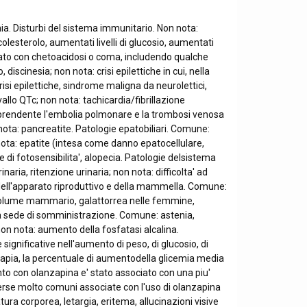
a. Disturbi del sistema immunitario. Non nota:
lesterolo, aumentati livelli di glucosio, aumentati
ociato con chetoacidosi o coma, includendo qualche
cinesia; non nota: crisi epilettiche in cui, nella
risi epilettiche, sindrome maligna da neurolettici,
llo QTc; non nota: tachicardia/fibrillazione
prendente l'embolia polmonare e la trombosi venosa
 nota: pancreatite. Patologie epatobiliari. Comune:
 nota: epatite (intesa come danno epatocellulare,
di fotosensibilita', alopecia. Patologie delsistema
aria, ritenzione urinaria; non nota: difficolta' ad
 dell'apparato riproduttivo e della mammella. Comune:
 volume mammario, galattorrea nelle femmine,
a sede di somministrazione. Comune: astenia,
on nota: aumento della fosfatasi alcalina.
gnificative nell'aumento di peso, di glucosio, di
erapia, la percentuale di aumentodella glicemia media
ento con olanzapina e' stato associato con una piu'
vverse molto comuni associate con l'uso di olanzapina
a corporea, letargia, eritema, allucinazioni visive