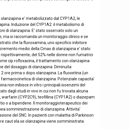
he olanzapina e' metabolizzato dal CYP1A2, le
apina. Induzione del CYP1A2: il metabolismo di
i di olanzapina. E' stato osservato solo un
e, ma si raccomanda un monitoraggio clinico e se
trato che la fluvoxamina, uno specifico inibitore
incremento medio della Cmax di olanzapina e' stato
 rispettivamente, del 52% nelle donne non fumatrici
ome cip rofloxacina, il trattamento con olanzapina
one del dosaggio di olanzapina. Diminuita
no 2 ore prima o dopo olanzapina. La fluoxetina (un
la farmacocinetica di olanzapina. Potenziale capacita'
ina non inibisce in vitro i principali isoenzimi del
o dagli studi in vivo in cui non fu trovata alcuna
6), warfarin (CYP2C9), teofillina (CYP1A2) o diazepam
 o a biperidene. Il monitoraggioterapeutico dei
anea somministrazione di olanzapina. Attivita'
ione del SNC. In pazienti con malattia di Parkinson
re caut ela se olanzapina viene somministrata