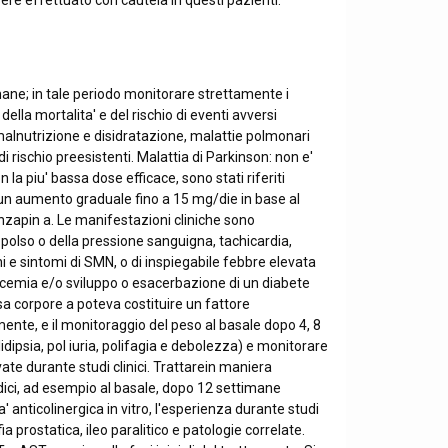
sere effettuato con cautela in questi pazienti.
imane; in tale periodo monitorare strettamente i
la mortalita' e del rischio di eventi avversi
 malnutrizione e disidratazione, malattie polmonari
 rischio preesistenti. Malattia di Parkinson: non e'
la piu' bassa dose efficace, sono stati riferiti
 un aumento graduale fino a 15 mg/die in base al
anzapin a. Le manifestazioni cliniche sono
l polso o della pressione sanguigna, tachicardia,
i e sintomi di SMN, o di inspiegabile febbre elevata
glicemia e/o sviluppo o esacerbazione di un diabete
 corpore a poteva costituire un fattore
ente, e il monitoraggio del peso al basale dopo 4, 8
idipsia, pol iuria, polifagia e debolezza) e monitorare
vate durante studi clinici. Trattarein maniera
ipidici, ad esempio al basale, dopo 12 settimane
' anticolinergica in vitro, l'esperienza durante studi
ia prostatica, ileo paralitico e patologie correlate.