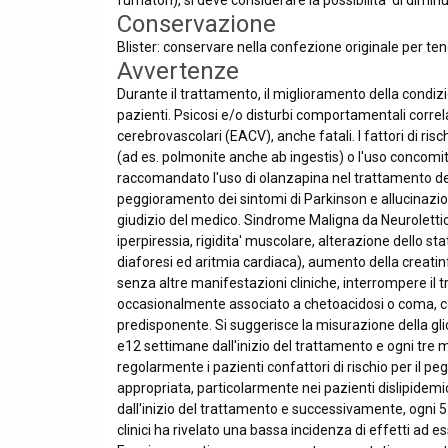
fumatori), si deve considerare la possibilita' di dimi
Conservazione
Blister: conservare nella confezione originale per tener
Avvertenze
Durante il trattamento, il miglioramento della condizi
pazienti. Psicosi e/o disturbi comportamentali corre
cerebrovascolari (EACV), anche fatali. I fattori di r
(ad es. polmonite anche ab ingestis) o l'uso concomita
raccomandato l'uso di olanzapina nel trattamento della 
peggioramento dei sintomi di Parkinson e allucinazio
giudizio del medico. Sindrome Maligna da Neurolettici:
iperpiressia, rigidita' muscolare, alterazione dello s
diaforesi ed aritmia cardiaca), aumento della creatinf
senza altre manifestazioni cliniche, interrompere il 
occasionalmente associato a chetoacidosi o coma, co
predisponente. Si suggerisce la misurazione della gli
e12 settimane dall'inizio del trattamento e ogni tre m
regolarmente i pazienti confattori di rischio per il pe
appropriata, particolarmente nei pazienti dislipidemici
dall'inizio del trattamento e successivamente, ogni 5 a
clinici ha rivelato una bassa incidenza di effetti ad es