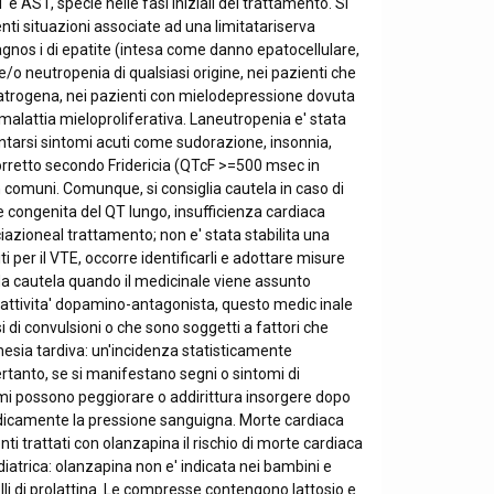
AST, specie nelle fasi iniziali del trattamento. Si
enti situazioni associate ad una limitatariserva
agnos i di epatite (intesa come danno epatocellulare,
e/o neutropenia di qualsiasi origine, nei pazienti che
iatrogena, nei pazienti con mielodepressione dovuta
 malattia mieloproliferativa. Laneutropenia e' stata
tarsi sintomi acuti come sudorazione, insonnia,
T corretto secondo Fridericia (QTcF >=500 msec in
 comuni. Comunque, si consiglia cautela in caso di
me congenita del QT lungo, insufficienza cardiaca
zioneal trattamento; non e' stata stabilita una
per il VTE, occorre identificarli e adottare misure
nda cautela quando il medicinale viene assunto
'attivita' dopamino-antagonista, questo medic inale
i di convulsioni o che sono soggetti a fattori che
inesia tardiva: un'incidenza statisticamente
ertanto, se si manifestano segni o sintomi di
omi possono peggiorare o addirittura insorgere dopo
riodicamente la pressione sanguigna. Morte cardiaca
ti trattati con olanzapina il rischio di morte cardiaca
diatrica: olanzapina non e' indicata nei bambini e
i di prolattina. Le compresse contengono lattosio e