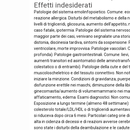
Effetti indesiderati
Patologie del sistema emolinfopoietico. Comune: eosi
reazione allergica. Disturbi del metabolismo e della n
livelli di trigliceridi, glicosuria, aumento dell'app
caso fatale, ipotermia. Patologie del sistema nervoso
maggior parte dei casi, venivano segnalate una storia d
distonia, discinesia tardiva, sintomi da sospensione.
ventricolare, morte improvvisa. Patologie vascolar
profonda). Patologie gastrointestinali. Comune: lievi,
aumenti transitori ed asintomatici delle aminotransfe
colestatico o di entrambi). Patologie della cute e d
muscoloscheletrico e del tessuto connettivo. Non nota:
iniziare la minzione. Condizioni di gravidanza, puer
disfunzione erettile nei maschi, diminuzione della
ginecomastia/aumento di volumemammario nei maschi;
affaticamento, edema. Esami diagnostici. Non comune:
Esposizione a lungo termine (almeno 48 settimane): la
colesterolo totale/LDL/HDL o di trigliceridi aumenta
si riduceva dopo circa 6 mesi. Particolari categ orie 
alta in cidenza di decessi e di reazioni avverse cere
sono state i disturbi della deambulazione e le cadut