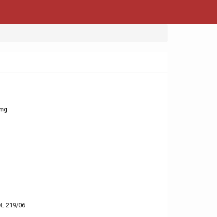
5mg
 DL 219/06