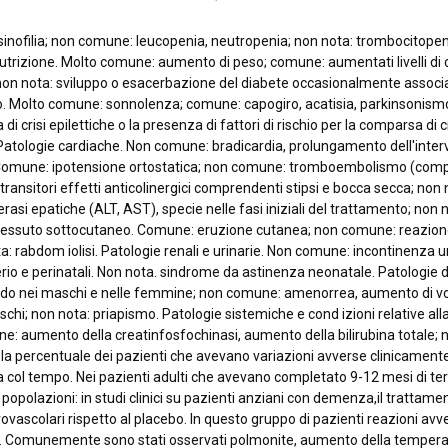
nofilia; non comune: leucopenia, neutropenia; non nota: trombocitopeni
utrizione. Molto comune: aumento di peso; comune: aumentati livelli di co
etito; non nota: sviluppo o esacerbazione del diabete occasionalmente ass
. Molto comune: sonnolenza; comune: capogiro, acatisia, parkinsonismo, dis
i crisi epilettiche o la presenza di fattori di rischio per la comparsa di c
 Patologie cardiache. Non comune: bradicardia, prolungamento dell'interva
i. Comune: ipotensione ortostatica; non comune: tromboembolismo (com
 transitori effetti anticolinergici comprendenti stipsi e bocca secca; non
rasi epatiche (ALT, AST), specie nelle fasi iniziali del trattamento; non
el tessuto sottocutaneo. Comune: eruzione cutanea; non comune: reazione 
 rabdom iolisi. Patologie renali e urinarie. Non comune: incontinenza urin
perio e perinatali. Non nota. sindrome da astinenza neonatale. Patologie
 libido nei maschi e nelle femmine; non comune: amenorrea, aumento di
 non nota: priapismo. Patologie sistemiche e cond izioni relative all
 aumento della creatinfosfochinasi, aumento della bilirubina totale; n
 percentuale dei pazienti che avevano variazioni avverse clinicamente si
va col tempo. Nei pazienti adulti che avevano completato 9-12 mesi di t
di popolazioni: in studi clinici su pazienti anziani con demenza,il trattam
brovascolari rispetto al placebo. In questo gruppo di pazienti reazioni a
e. Comunemente sono stati osservati polmonite, aumento della temperatur