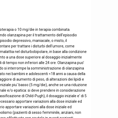
onoterapia o 10 mg/die in terapia combinata.
vendo olanzapina per il trattamento dell'episodio
pisodio depressivo, maniacale, o misto, il
tare per trattare i disturbi dell'umore, come
 malattia nel disturbobipolare, in base alla condizione
ento a una dose superiore al dosaggio inizialmente
 di tempo non inferiori alle 24 ore. Olanzapina puo'
do si interrompe la somministrazione di olanzapina
to nei bambini e adolescenti <18 anni a causa della
ggiore di aumento di peso, di alterazioni dei lipidi e
 iniziale piu' basso (5 mg/die), anche se una riduzione
enale e/o epatica: si deve prendere in considerazione
sificazione di Child-Pugh), il dosaggio iniziale e' di 5
cessario apportare variazioni alla dose iniziale ed
rio apportare variazioni alla dose iniziale ed
tabolismo (pazienti di sesso femminile, anziani, non