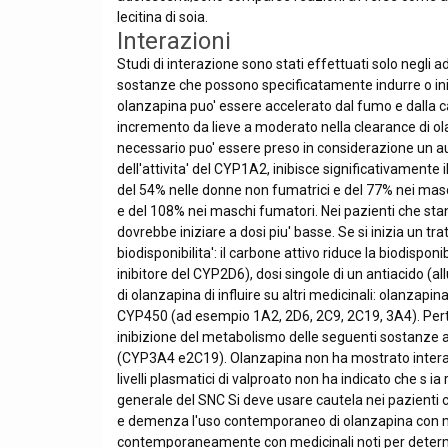
lecitina di soia.
Interazioni
Studi di interazione sono stati effettuati solo negli
sostanze che possono specificatamente indurre o ini
olanzapina puo' essere accelerato dal fumo e dalla c
incremento da lieve a moderato nella clearance di o
necessario puo' essere preso in considerazione un au
dell'attivita' del CYP1A2, inibisce significativamen
del 54% nelle donne non fumatrici e del 77% nei masc
e del 108% nei maschi fumatori. Nei pazienti che sta
dovrebbe iniziare a dosi piu' basse. Se si inizia un 
biodisponibilita': il carbone attivo riduce la biodisp
inibitore del CYP2D6), dosi singole di un antiacido (
di olanzapina di influire su altri medicinali: olanzapina
CYP450 (ad esempio 1A2, 2D6, 2C9, 2C19, 3A4). Pertant
inibizione del metabolismo delle seguenti sostanze at
(CYP3A4 e2C19). Olanzapina non ha mostrato interaz
livelli plasmatici di valproato non ha indicato che s
generale del SNC Si deve usare cautela nei pazienti
e demenza l'uso contemporaneo di olanzapina con med
contemporaneamente con medicinali noti per determi