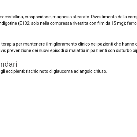
rocristallina; crospovidone; magnesio stearato. Rivestimento della compres
ndigotine (E132; solo nella compressa rivestita con film da 15 mg); ferro
terapia per mantenere il miglioramento clinico nei pazienti che hanno di
; prevenzione dei nuovi episodi di malattia in paz ienti con disturbo bip
ondari
degli eccipienti; rischio noto di glaucoma ad angolo chiuso.