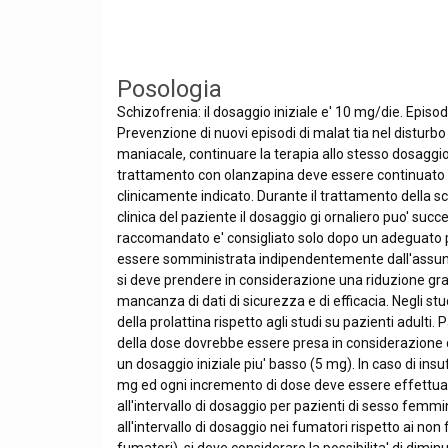
Posologia
Schizofrenia: il dosaggio iniziale e' 10 mg/die. Episo
Prevenzione di nuovi episodi di malat tia nel disturbo
maniacale, continuare la terapia allo stesso dosaggio 
trattamento con olanzapina deve essere continuato (o
clinicamente indicato. Durante il trattamento della sc
clinica del paziente il dosaggio gi ornaliero puo' su
raccomandato e' consigliato solo dopo un adeguato per
essere somministrata indipendentemente dall'assunzi
si deve prendere in considerazione una riduzione gr
mancanza di dati di sicurezza e di efficacia. Negli stu
della prolattina rispetto agli studi su pazienti adult
della dose dovrebbe essere presa in considerazione qu
un dosaggio iniziale piu' basso (5 mg). In caso di insu
mg ed ogni incremento di dose deve essere effettuato 
all'intervallo di dosaggio per pazienti di sesso femmin
all'intervallo di dosaggio nei fumatori rispetto ai no