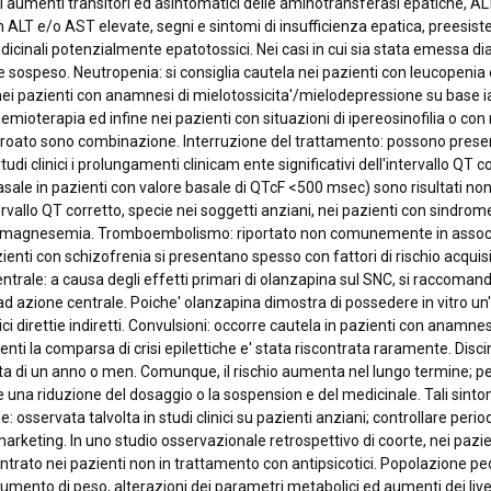
menti transitori ed asintomatici delle aminotransferasi epatiche, ALT e 
on ALT e/o AST elevate, segni e sintomi di insufficienza epatica, preesist
dicinali potenzialmente epatotossici. Nei casi in cui sia stata emessa di
e sospeso. Neutropenia: si consiglia cautela nei pazienti con leucopenia 
ei pazienti con anamnesi di mielotossicita'/mielodepressione su base 
mioterapia ed infine nei pazienti con situazioni di ipereosinofilia o con
roato sono combinazione. Interruzione del trattamento: possono presen
tudi clinici i prolungamenti clinicam ente significativi dell'intervallo Q
ale in pazienti con valore basale di QTcF <500 msec) sono risultati non
ervallo QT corretto, specie nei soggetti anziani, nei pazienti con sindro
 ipomagnesemia. Tromboembolismo: riportato non comunemente in associa
i con schizofrenia si presentano spesso con fattori di rischio acquisiti 
ntrale: a causa degli effetti primari di olanzapina sul SNC, si raccoma
 azione centrale. Poiche' olanzapina dimostra di possedere in vitro un
i direttie indiretti. Convulsioni: occorre cautela in pazienti con anamnes
ienti la comparsa di crisi epilettiche e' stata riscontrata raramente. Disc
urata di un anno o men. Comunque, il rischio aumenta nel lungo termine; p
e una riduzione del dosaggio o la sospension e del medicinale. Tali sint
: osservata talvolta in studi clinici su pazienti anziani; controllare pe
rketing. In uno studio osservazionale retrospettivo di coorte, nei pazien
ontrato nei pazienti non in trattamento con antipsicotici. Popolazione pe
nto di peso, alterazioni dei parametri metabolici ed aumenti dei livell