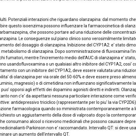
 adulti. Potenziali interazioni che riguardano olanzapina: dal momento c
bire questo isoenzima possono influenzare la farmacocinetica di olanz
arbamazepina, che possono portare ad una riduzione delle concentrazion
lanzapina. Le conseguenze sul piano clinico sono verosimilmente limitat
mento del dosaggio di olanzapina. Inibizione del CYP1A2: e' stato dimos
te il metabolismo di olanzapina. Dopo somministrazione di fluvoxamina l'
hi fumatori, mentre l'incremento medio dell'AUC di olanzapina e' stato,
nno usandofluvoxamina o un qualsiasi altro inibitore del CYP1A2, cosi' c
trattamento con un inibitore del CYP1A2, deve essere valutata una riduzi
onibilita' di olanzapina per via orale del 50-60% e deve essere preso alme
alluminio, magnesio) o di cimetidina non influenzano significativamente 
 puo' opporsi agli effetti dei dopamino agonisti diretti e indiretti. Olanzap
o non c'e' da aspettarsi nessuna particolare interazione come verificat
tive: antidepressivo triciclico (rappresentante per lo piu' la via CYP2D
ione farmacologica quando so mministrata contemporaneamente a litio
 ia richiesto un aggiustamento della dose di valproato dopo la contempor
 che consumano alcool o ricevono medicinali che possono causare depress
icinalianti-Parkinson non e' raccomandato. Intervallo QT: si deve usa
nare un aumento dell'intervallo QT.