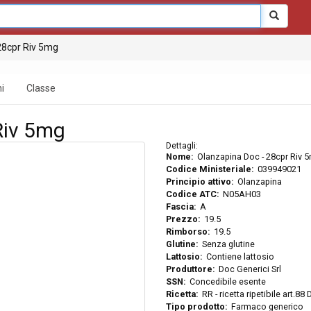
28cpr Riv 5mg
i
Classe
Riv 5mg
Dettagli:
Nome:
Olanzapina Doc - 28cpr Riv 
Codice Ministeriale:
039949021
Principio attivo:
Olanzapina
Codice ATC:
N05AH03
Fascia:
A
Prezzo:
19.5
Rimborso:
19.5
Glutine:
Senza glutine
Lattosio:
Contiene lattosio
Produttore:
Doc Generici Srl
SSN:
Concedibile esente
Ricetta:
RR - ricetta ripetibile art.88
Tipo prodotto:
Farmaco generico