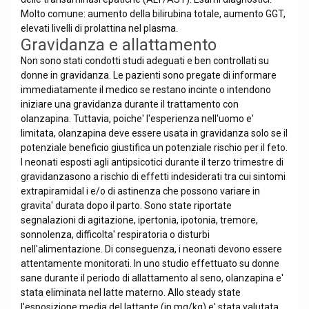
Molto comune: aumento della bilirubina totale, aumento GGT,
elevati livelli di prolattina nel plasma.
Gravidanza e allattamento
Non sono stati condotti studi adeguati e ben controllati su
donne in gravidanza. Le pazienti sono pregate di informare
immediatamente il medico se restano incinte o intendono
iniziare una gravidanza durante il trattamento con
olanzapina. Tuttavia, poiche' l'esperienza nell'uomo e'
limitata, olanzapina deve essere usata in gravidanza solo se il
potenziale beneficio giustifica un potenziale rischio per il feto.
I neonati esposti agli antipsicotici durante il terzo trimestre di
gravidanzasono a rischio di effetti indesiderati tra cui sintomi
extrapiramidal i e/o di astinenza che possono variare in
gravita' durata dopo il parto. Sono state riportate
segnalazioni di agitazione, ipertonia, ipotonia, tremore,
sonnolenza, difficolta' respiratoria o disturbi
nell'alimentazione. Di conseguenza, i neonati devono essere
attentamente monitorati. In uno studio effettuato su donne
sane durante il periodo di allattamento al seno, olanzapina e'
stata eliminata nel latte materno. Allo steady state
l'esposizione media del lattante (in mg/kg) e' stata valutata