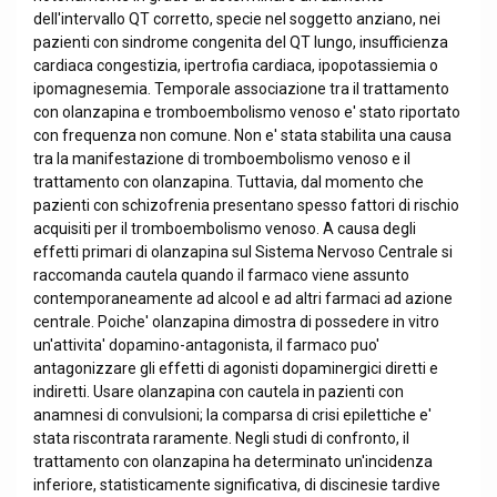
dell'intervallo QT corretto, specie nel soggetto anziano, nei
pazienti con sindrome congenita del QT lungo, insufficienza
cardiaca congestizia, ipertrofia cardiaca, ipopotassiemia o
ipomagnesemia. Temporale associazione tra il trattamento
con olanzapina e tromboembolismo venoso e' stato riportato
con frequenza non comune. Non e' stata stabilita una causa
tra la manifestazione di tromboembolismo venoso e il
trattamento con olanzapina. Tuttavia, dal momento che
pazienti con schizofrenia presentano spesso fattori di rischio
acquisiti per il tromboembolismo venoso. A causa degli
effetti primari di olanzapina sul Sistema Nervoso Centrale si
raccomanda cautela quando il farmaco viene assunto
contemporaneamente ad alcool e ad altri farmaci ad azione
centrale. Poiche' olanzapina dimostra di possedere in vitro
un'attivita' dopamino-antagonista, il farmaco puo'
antagonizzare gli effetti di agonisti dopaminergici diretti e
indiretti. Usare olanzapina con cautela in pazienti con
anamnesi di convulsioni; la comparsa di crisi epilettiche e'
stata riscontrata raramente. Negli studi di confronto, il
trattamento con olanzapina ha determinato un'incidenza
inferiore, statisticamente significativa, di discinesie tardive