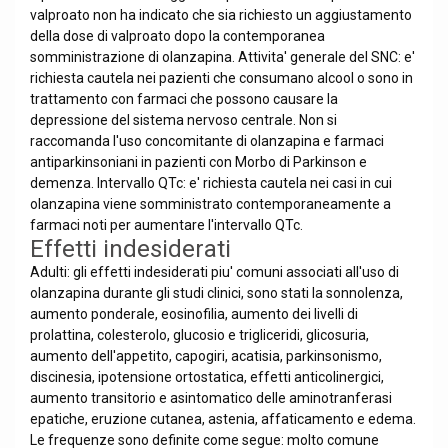
valproato non ha indicato che sia richiesto un aggiustamento
della dose di valproato dopo la contemporanea
somministrazione di olanzapina. Attivita' generale del SNC: e'
richiesta cautela nei pazienti che consumano alcool o sono in
trattamento con farmaci che possono causare la
depressione del sistema nervoso centrale. Non si
raccomanda l'uso concomitante di olanzapina e farmaci
antiparkinsoniani in pazienti con Morbo di Parkinson e
demenza. Intervallo QTc: e' richiesta cautela nei casi in cui
olanzapina viene somministrato contemporaneamente a
farmaci noti per aumentare l'intervallo QTc.
Effetti indesiderati
Adulti: gli effetti indesiderati piu' comuni associati all'uso di
olanzapina durante gli studi clinici, sono stati la sonnolenza,
aumento ponderale, eosinofilia, aumento dei livelli di
prolattina, colesterolo, glucosio e trigliceridi, glicosuria,
aumento dell'appetito, capogiri, acatisia, parkinsonismo,
discinesia, ipotensione ortostatica, effetti anticolinergici,
aumento transitorio e asintomatico delle aminotranferasi
epatiche, eruzione cutanea, astenia, affaticamento e edema.
Le frequenze sono definite come segue: molto comune