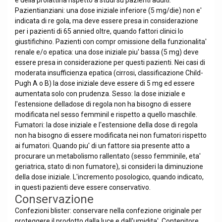
e della prolattina rispetto a studi su pazienti adulti.
Pazientianziani: una dose iniziale inferiore (5 mg/die) non e'
indicata di re gola, ma deve essere presa in considerazione
per i pazienti di 65 annied oltre, quando fattori clinici lo
giustifichino. Pazienti con compr omissione della funzionalita'
renale e/o epatica: una dose iniziale piu' bassa (5 mg) deve
essere presa in considerazione per questi pazienti. Nei casi di
moderata insufficienza epatica (cirrosi, classificazione Child-
Pugh A o B) la dose iniziale deve essere di 5 mg ed essere
aumentata solo con prudenza. Sesso: la dose iniziale e
l'estensione delladose di regola non ha bisogno di essere
modificata nel sesso femminil e rispetto a quello maschile.
Fumatori: la dose iniziale e l'estensione della dose di regola
non ha bisogno di essere modificata nei non fumatori rispetto
ai fumatori. Quando piu' di un fattore sia presente atto a
procurare un metabolismo rallentato (sesso femminile, eta'
geriatrica, stato di non fumatore), si consideri la diminuzione
della dose iniziale. L'incremento posologico, quando indicato,
in questi pazienti deve essere conservativo.
Conservazione
Confezioni blister: conservare nella confezione originale per
proteggere il prodotto dalla luce e dall'umidita'. Contenitore