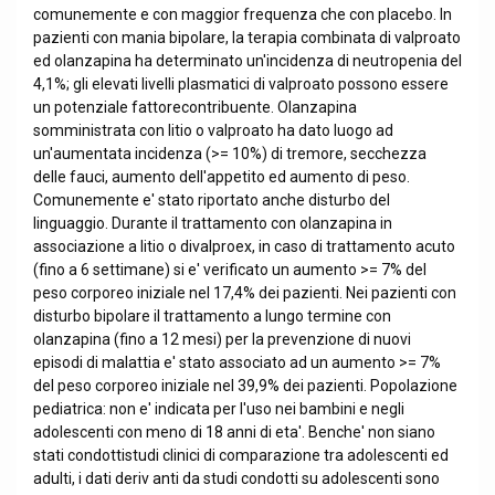
comunemente e con maggior frequenza che con placebo. In
pazienti con mania bipolare, la terapia combinata di valproato
ed olanzapina ha determinato un'incidenza di neutropenia del
4,1%; gli elevati livelli plasmatici di valproato possono essere
un potenziale fattorecontribuente. Olanzapina
somministrata con litio o valproato ha dato luogo ad
un'aumentata incidenza (>= 10%) di tremore, secchezza
delle fauci, aumento dell'appetito ed aumento di peso.
Comunemente e' stato riportato anche disturbo del
linguaggio. Durante il trattamento con olanzapina in
associazione a litio o divalproex, in caso di trattamento acuto
(fino a 6 settimane) si e' verificato un aumento >= 7% del
peso corporeo iniziale nel 17,4% dei pazienti. Nei pazienti con
disturbo bipolare il trattamento a lungo termine con
olanzapina (fino a 12 mesi) per la prevenzione di nuovi
episodi di malattia e' stato associato ad un aumento >= 7%
del peso corporeo iniziale nel 39,9% dei pazienti. Popolazione
pediatrica: non e' indicata per l'uso nei bambini e negli
adolescenti con meno di 18 anni di eta'. Benche' non siano
stati condottistudi clinici di comparazione tra adolescenti ed
adulti, i dati deriv anti da studi condotti su adolescenti sono