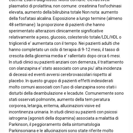
plasmatici di prolattina; non comune: creatinina fosfochinasi
elevata, aumento della bilirubina totale Non nota: aumento
della fosfatasi alcalina. Esposizione a lungo termine (almeno
48 settimane): la proporzione di pazienti che hanno
sperimentato alterazioni clinicamente significative
relativamente a peso, glucosio, colesterolo totale/LDL/HDL o
trigliceridi e' aumentata con il tempo. Nei pazienti adulti che
hanno completato un ciclo di terapia di 9-12 mesi, il tasso di
crescita della glicemia media e' rallentato dopo circa 6 mesi.
In studi clinici su pazienti anziani con demenza, il trattamento
con olanzapina e' stato associato con una piu' alta incidenza
di decessi ed eventi avversi cerebrovascolari rispetto al
placebo. In questo gruppo di pazienti effetti indesiderati
molto comuni associati con l'uso di olanzapina sono stati i
disturbi della deambulazione e lecadute. Comunemente sono
stati osservati polmonite, aumento della tem peratura
corporea, letargia, eritema, allucinazioni visive ed
incontinenza urinaria. In studi clinici su pazienti con psicosi
iatrogena (agonisti della dopamina) associata a malattia di
Parkinson, il peggioramento della sintomatologia
Parkinsoniana e le allucinazioni sono state riferite molto