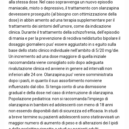
alla stessa dose. Nel caso sopravvenga un nuovo episodio
maniacale, misto o depressivo, il trattamento con olanzapina
deveessere proseguito (al bisogno con ottimizzazione della
dose) in abbin amento ad una terapia supplementare per il
trattamento dei sintomi dell'umore, come da indicazione
clinica. Durante il trattamento della schizofrenia, dell'episodio
di mania e per la prevenzione di recidiva neldisturbo bipolare il
dosaggio giornaliero puo' essere aggiustato in s eguito sulla
base dello stato clinico individuale nell'ambito di 5/20 mg/die.
Un incremento ad una dose maggiore di quella iniziale
raccomandata viene consigliato solo dopo adeguata
rivalutazione clinica ed avviene in genere ad intervalli non
inferiori alle 24 ore. Olanzapina puo' venire somministrata
dopo i pasti, in quanto il suo assorbimento nonviene
influenzato dal cibo. Si tenga conto di una dismissione
gradual e della dose nel caso di interruzione di olanzapina.
Popolazione pediatrica: non si raccomanda l'impiego di
olanzapina in bambini ed adolescenti con meno di 18 anni
non essendo disponibili dati di sicurezza ed efficacia. In studi
a breve termine su pazienti adolescenti sono statiravvisati un
maggior numero di aumento di peso e di alterazioni dei l ipidi