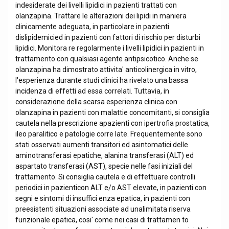
indesiderate dei livelli lipidici in pazienti trattati con
olanzapina. Trattare le alterazioni dei lipidi in maniera
clinicamente adeguata, in particolare in pazienti
dislipidemicied in pazienti con fattori di rischio per disturbi
lipidici. Monitora re regolarmente i livelli lipidici in pazienti in
trattamento con qualsiasi agente antipsicotico. Anche se
olanzapina ha dimostrato attivita' anticolinergica in vitro,
l'esperienza durante studi clinici ha rivelato una bassa
incidenza di effetti ad essa correlati. Tuttavia, in
considerazione della scarsa esperienza clinica con
olanzapina in pazienti con malattie concomitanti, si consiglia
cautela nella prescrizione apazienti con ipertrofia prostatica,
ileo paralitico e patologie corre late. Frequentemente sono
stati osservati aumenti transitori ed asintomatici delle
aminotransferasi epatiche, alanina transferasi (ALT) ed
aspartato transferasi (AST), specie nelle fasi iniziali del
trattamento. Si consiglia cautela e di effettuare controlli
periodici in pazienticon ALT e/o AST elevate, in pazienti con
segni e sintomi di insuffici enza epatica, in pazienti con
preesistenti situazioni associate ad unalimitata riserva
funzionale epatica, cosi' come nei casi di trattamen to