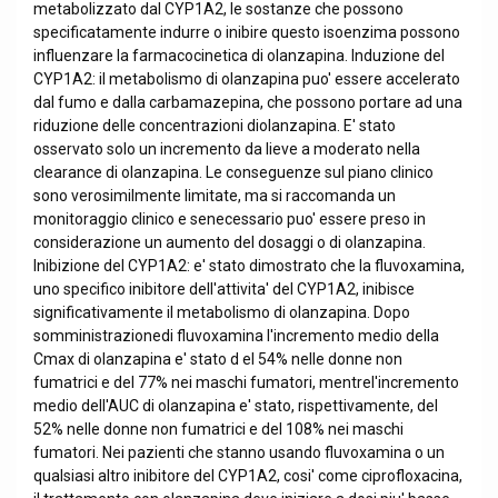
metabolizzato dal CYP1A2, le sostanze che possono
specificatamente indurre o inibire questo isoenzima possono
influenzare la farmacocinetica di olanzapina. Induzione del
CYP1A2: il metabolismo di olanzapina puo' essere accelerato
dal fumo e dalla carbamazepina, che possono portare ad una
riduzione delle concentrazioni diolanzapina. E' stato
osservato solo un incremento da lieve a moderato nella
clearance di olanzapina. Le conseguenze sul piano clinico
sono verosimilmente limitate, ma si raccomanda un
monitoraggio clinico e senecessario puo' essere preso in
considerazione un aumento del dosaggi o di olanzapina.
Inibizione del CYP1A2: e' stato dimostrato che la fluvoxamina,
uno specifico inibitore dell'attivita' del CYP1A2, inibisce
significativamente il metabolismo di olanzapina. Dopo
somministrazionedi fluvoxamina l'incremento medio della
Cmax di olanzapina e' stato d el 54% nelle donne non
fumatrici e del 77% nei maschi fumatori, mentrel'incremento
medio dell'AUC di olanzapina e' stato, rispettivamente, del
52% nelle donne non fumatrici e del 108% nei maschi
fumatori. Nei pazienti che stanno usando fluvoxamina o un
qualsiasi altro inibitore del CYP1A2, cosi' come ciprofloxacina,