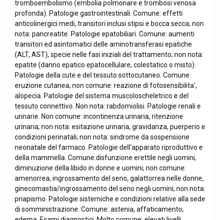
tromboembolismo (embolia polmonare e trombosi venosa
profonda). Patologie gastrointestinali. Comune: effetti
anticolinergici medi, transitori inclusi stipsi e bocca secca; non
nota: pancreatite. Patologie epatobiliari. Comune: aumenti
transitori ed asintomatici delle aminotransferasi epatiche
(ALT, AST), specie nelle fasi iniziali del trattamento; non nota:
epatite (danno epatico epatocellulare, colestatico o misto).
Patologie della cute e del tessuto sottocutaneo. Comune:
eruzione cutanea; non comune: reazione di fotosensibilita',
alopecia. Patologie del sistema muscoloscheletrico e del
tessuto connettivo. Non nota: rabdomiolisi. Patologie renali e
urinarie. Non comune: incontinenza urinaria, ritenzione
urinaria; non nota: esitazione urinaria, gravidanza, puerperio e
condizioni perinatali; non nota: sindrome da sospensione
neonatale del farmaco. Patologie dell'apparato riproduttivo e
della mammella. Comune:disfunzione erettile negli uomini,
diminuzione della libido in donne e uomini; non comune:
amenorrea, ingrossamento del seno, galattorrea nelle donne,
ginecomastia/ingrossamento del seno negli uomini; non nota:
priapismo. Patologie sistemiche e condizioni relative alla sede
di somministrazione. Comune: astenia, affaticamento,
edema. Esami diagnostici. Molto comune: elevati livelli