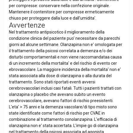
per compresse: conservare nella confezione originale.
Mantenere il contenitore per compresse ermeticamente
chiuso per proteggere dalla luce e dall'umidita'.
Avvertenze
Nel trattamento antipsicotico il miglioramento della
condizione clinica del paziente puo' necessitare da parecchi
giorni ad alcune settimane. Olanzapina non e' omologata per
il trattamento della psicosi correlata a demenza e/o dei
disturbi comportamentali e non viene raccomandataa causa
di un incremento della mortalita' e del rischio di evento cer
ebrovascolare. La maggiore incidenza della mortalita' non e'
stata associata alla dose di olanzapina o alla durata del
trattamento. Sono stati riportati eventi avversi
cerebrovascolari inclusi casi fatali. Tutti i pazienti trattati con
olanzapina o placebo che avevano subito un evento
cerebrovascolare, avevano fattori di rischio preesistenti.
L'eta' > 75 anni e la demenza vascolare/di tipo misto sono
state identificate come fattori di rischio per CVAE in
combinazione al trattamento conolanzapina. L'efficacia di
olanzapina non e' stata accertata. L'impie go di olanzapina
nel trattamento della psicosi associata ad agonista