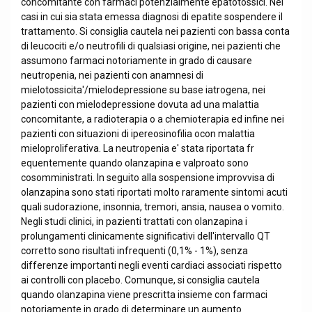
concomitante con farmaci potenzialmente epatotossici. Nei
casi in cui sia stata emessa diagnosi di epatite sospendere il
trattamento. Si consiglia cautela nei pazienti con bassa conta
di leucociti e/o neutrofili di qualsiasi origine, nei pazienti che
assumono farmaci notoriamente in grado di causare
neutropenia, nei pazienti con anamnesi di
mielotossicita'/mielodepressione su base iatrogena, nei
pazienti con mielodepressione dovuta ad una malattia
concomitante, a radioterapia o a chemioterapia ed infine nei
pazienti con situazioni di ipereosinofilia ocon malattia
mieloproliferativa. La neutropenia e' stata riportata fr
equentemente quando olanzapina e valproato sono
cosomministrati. In seguito alla sospensione improvvisa di
olanzapina sono stati riportati molto raramente sintomi acuti
quali sudorazione, insonnia, tremori, ansia, nausea o vomito.
Negli studi clinici, in pazienti trattati con olanzapina i
prolungamenti clinicamente significativi dell'intervallo QT
corretto sono risultati infrequenti (0,1% - 1%), senza
differenze importanti negli eventi cardiaci associati rispetto
ai controlli con placebo. Comunque, si consiglia cautela
quando olanzapina viene prescritta insieme con farmaci
notoriamente in grado di determinare un aumento