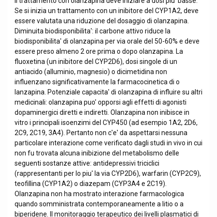
il trattamento con olanzapina deve iniziare a dosi piu' basse.
Se si inizia un trattamento con un inibitore del CYP1A2, deve
essere valutata una riduzione del dosaggio di olanzapina.
Diminuita biodisponibilita': il carbone attivo riduce la
biodisponibilita' di olanzapina per via orale del 50-60% e deve
essere preso almeno 2 ore prima o dopo olanzapina. La
fluoxetina (un inibitore del CYP2D6), dosi singole di un
antiacido (alluminio, magnesio) o dicimetidina non
influenzano significativamente la farmacocinetica di o
lanzapina. Potenziale capacita' di olanzapina di influire su altri
medicinali: olanzapina puo' opporsi agli effetti di agonisti
dopaminergici diretti e indiretti. Olanzapina non inibisce in
vitro i principali isoenzimi del CYP450 (ad esempio 1A2, 2D6,
2C9, 2C19, 3A4). Pertanto non c'e' da aspettarsi nessuna
particolare interazione come verificato dagli studi in vivo in cui
non fu trovata alcuna inibizione del metabolismo delle
seguenti sostanze attive: antidepressivi triciclici
(rappresentanti per lo piu' la via CYP2D6), warfarin (CYP2C9),
teofillina (CYP1A2) o diazepam (CYP3A4 e 2C19).
Olanzapina non ha mostrato interazione farmacologica
quando somministrata contemporaneamente a litio o a
biperidene. Il monitoraggio terapeutico dei livelli plasmatici di