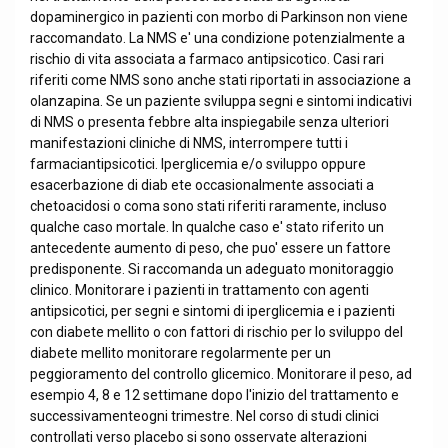
dopaminergico in pazienti con morbo di Parkinson non viene
raccomandato. La NMS e' una condizione potenzialmente a
rischio di vita associata a farmaco antipsicotico. Casi rari
riferiti come NMS sono anche stati riportati in associazione a
olanzapina. Se un paziente sviluppa segni e sintomi indicativi
di NMS o presenta febbre alta inspiegabile senza ulteriori
manifestazioni cliniche di NMS, interrompere tutti i
farmaciantipsicotici. Iperglicemia e/o sviluppo oppure
esacerbazione di diab ete occasionalmente associati a
chetoacidosi o coma sono stati riferiti raramente, incluso
qualche caso mortale. In qualche caso e' stato riferito un
antecedente aumento di peso, che puo' essere un fattore
predisponente. Si raccomanda un adeguato monitoraggio
clinico. Monitorare i pazienti in trattamento con agenti
antipsicotici, per segni e sintomi di iperglicemia e i pazienti
con diabete mellito o con fattori di rischio per lo sviluppo del
diabete mellito monitorare regolarmente per un
peggioramento del controllo glicemico. Monitorare il peso, ad
esempio 4, 8 e 12 settimane dopo l'inizio del trattamento e
successivamenteogni trimestre. Nel corso di studi clinici
controllati verso placebo si sono osservate alterazioni