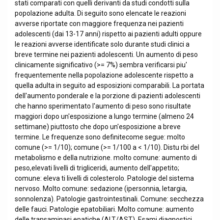
stati comparati con quelli derivanti da studi condotti sulla
popolazione adulta. Di seguito sono elencate le reazioni
avverse riportate con maggiore frequenza nei pazienti
adolescenti (dai 13-17 anni) rispetto ai pazienti adulti oppure
le reazioni avverse identificate solo durante studi clinici a
breve termine nei pazienti adolescenti. Un aumento di peso
clinicamente significativo (>= 7%) sembra verificarsi piu'
frequentemente nella popolazione adolescente rispetto a
quella adulta in seguito ad esposizioni comparabili. La portata
dell'aumento ponderale e la porzione di pazienti adolescenti
che hanno sperimentato l'aumento di peso sono risultate
maggiori dopo un'esposizione a lungo termine (almeno 24
settimane) piuttosto che dopo un'esposizione a breve
termine. Le frequenze sono definitecome segue: molto
comune (>= 1/10); comune (>= 1/100 a < 1/10). Distu rbi del
metabolismo e della nutrizione. molto comune: aumento di
peso,elevati livelli di trigliceridi, aumento dell'appetito;
comune: eleva ti livelli di colesterolo. Patologie del sistema
nervoso. Molto comune: sedazione (ipersonnia, letargia,
sonnolenza). Patologie gastrointestinali. Comune: secchezza
delle fauci. Patologie epatobiliari. Molto comune: aumento
delle transaminasi epatiche (ALT/AST). Esami diagnostici.