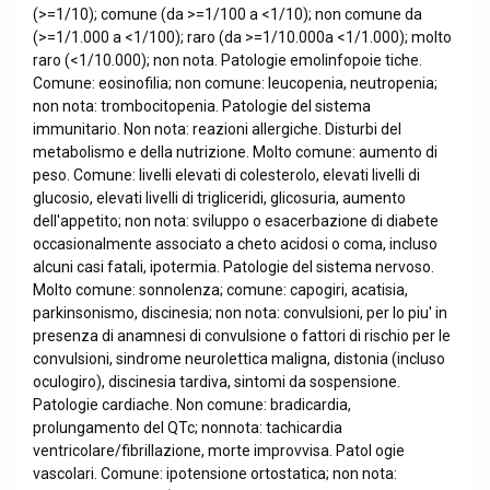
(>=1/10); comune (da >=1/100 a <1/10); non comune da
(>=1/1.000 a <1/100); raro (da >=1/10.000a <1/1.000); molto
raro (<1/10.000); non nota. Patologie emolinfopoie tiche.
Comune: eosinofilia; non comune: leucopenia, neutropenia;
non nota: trombocitopenia. Patologie del sistema
immunitario. Non nota: reazioni allergiche. Disturbi del
metabolismo e della nutrizione. Molto comune: aumento di
peso. Comune: livelli elevati di colesterolo, elevati livelli di
glucosio, elevati livelli di trigliceridi, glicosuria, aumento
dell'appetito; non nota: sviluppo o esacerbazione di diabete
occasionalmente associato a cheto acidosi o coma, incluso
alcuni casi fatali, ipotermia. Patologie del sistema nervoso.
Molto comune: sonnolenza; comune: capogiri, acatisia,
parkinsonismo, discinesia; non nota: convulsioni, per lo piu' in
presenza di anamnesi di convulsione o fattori di rischio per le
convulsioni, sindrome neurolettica maligna, distonia (incluso
oculogiro), discinesia tardiva, sintomi da sospensione.
Patologie cardiache. Non comune: bradicardia,
prolungamento del QTc; nonnota: tachicardia
ventricolare/fibrillazione, morte improvvisa. Patol ogie
vascolari. Comune: ipotensione ortostatica; non nota: