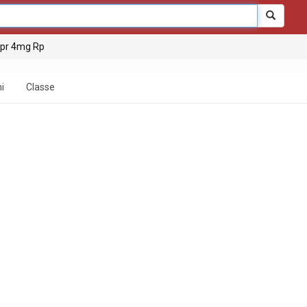
8cpr 4mg Rp
i
Classe