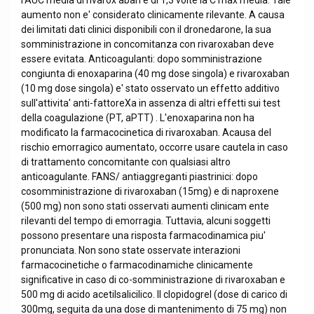
l'AUC media di rivarox aban e di 1,3 volte la C max media. Tale
aumento non e' considerato clinicamente rilevante. A causa
dei limitati dati clinici disponibili con il dronedarone, la sua
somministrazione in concomitanza con rivaroxaban deve
essere evitata. Anticoagulanti: dopo somministrazione
congiunta di enoxaparina (40 mg dose singola) e rivaroxaban
(10 mg dose singola) e' stato osservato un effetto additivo
sull'attivita' anti-fattoreXa in assenza di altri effetti sui test
della coagulazione (PT, aPTT) . L'enoxaparina non ha
modificato la farmacocinetica di rivaroxaban. Acausa del
rischio emorragico aumentato, occorre usare cautela in caso
di trattamento concomitante con qualsiasi altro
anticoagulante. FANS/ antiaggreganti piastrinici: dopo
cosomministrazione di rivaroxaban (15mg) e di naproxene
(500 mg) non sono stati osservati aumenti clinicam ente
rilevanti del tempo di emorragia. Tuttavia, alcuni soggetti
possono presentare una risposta farmacodinamica piu'
pronunciata. Non sono state osservate interazioni
farmacocinetiche o farmacodinamiche clinicamente
significative in caso di co-somministrazione di rivaroxaban e
500 mg di acido acetilsalicilico. Il clopidogrel (dose di carico di
300mg, seguita da una dose di mantenimento di 75 mg) non