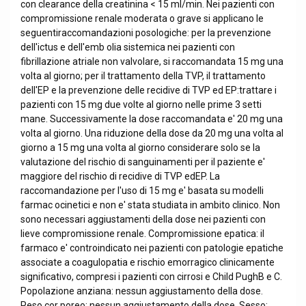
con clearance della creatinina < 15 ml/min. Nei pazienti con
compromissione renale moderata o grave si applicano le
seguentiraccomandazioni posologiche: per la prevenzione
dell'ictus e dell'emb olia sistemica nei pazienti con
fibrillazione atriale non valvolare, si raccomandata 15 mg una
volta al giorno; per il trattamento della TVP, il trattamento
dell'EP e la prevenzione delle recidive di TVP ed EP:trattare i
pazienti con 15 mg due volte al giorno nelle prime 3 setti
mane. Successivamente la dose raccomandata e' 20 mg una
volta al giorno. Una riduzione della dose da 20 mg una volta al
giorno a 15 mg una volta al giorno considerare solo se la
valutazione del rischio di sanguinamenti per il paziente e'
maggiore del rischio di recidive di TVP edEP. La
raccomandazione per l'uso di 15 mg e' basata su modelli
farmac ocinetici e non e' stata studiata in ambito clinico. Non
sono necessari aggiustamenti della dose nei pazienti con
lieve compromissione renale. Compromissione epatica: il
farmaco e' controindicato nei pazienti con patologie epatiche
associate a coagulopatia e rischio emorragico clinicamente
significativo, compresi i pazienti con cirrosi e Child PughB e C.
Popolazione anziana: nessun aggiustamento della dose.
Peso cor poreo: nessun aggiustamento della dose. Sesso: