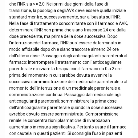
che l'INR sia >= 2,0. Nei primi due giorni della fase di
transizione, la posologia degliAVK deve essere quella iniziale
standard mentre, successivamente, sar a' basata sull'INR.
Nella fase di trattamento concomitante con il farmaco e AVK,
determinare l'INR non prima che siano trascorse 24 ore dalla
dose precedente, ma prima della dose successiva. Dopo
l'interruzionedel farmaco, l'INR puo' essere determinato in
modo affidabile dopo ch e siano trascorse almeno 24 ore
dall'ultima dose. Passaggio dagli anticoagulanti parenterali al
farmaco: interrompere il trattamento con l'anticoagulante
parenterale e iniziare la terapia con il farmaco da 0 a 2 ore
prima del momento in cui sarebbe dovuta avvenire la
successiva somministrazione del medicinale parenterale o al
momento dell'interruzione di un medicinale parenterale a
somministrazione continua. Passaggio dal medicinale agli
anticoagulanti parenterali: somministrare la prima dose
dell'anticoagulante parenterale quando la dose successiva
avrebbe dovuto essere somministrata. Compromissione
renale: le concentrazioni plasmatiche di rivaroxaban
aumentano in misura significativa. Pertanto usare il farmaco
con cautela in questi pazienti. Si sconsiglia l'uso in pazienti