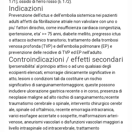
171); ossido di ferro rosso (E 172).
Indicazioni
Prevenzione dell'ictus e dell'embolia sistemica nei pazienti
adulti affetti da fibrillazione atriale non valvolare con uno o
piu' fattori dirischio, come insufficienza cardiaca congestizia,
ipertensione, eta' >= 75 anni, diabete mellito, pregresso ictus
o attacco ischemico transitorio; trattamento della trombosi
venosa profonda (TVP) e dell'embolia polmonare (EP) e
prevenzione delle recidive di TVP ed EP nell'adulto.
Controindicazioni / effetti secondari
Ipersensibilita' al principio attivo o ad uno qualsiasi degli
eccipienti elencati; emorragie clinicamente significative in
atto; lesioni o condizioni tali da costituire un rischio
significativo di sanguinamentomaggiore; queste possono
includere ulcerazione gastrica recente o in corso, presenza di
neoplasie maligne ad alto rischio di sanguinamento,recente
traumatismo cerebrale o spinale, intervento chirurgico cerebr
ale, spinale od oftalmico, recente emorragia intracranica,
varici esofagee accertate o sospette, malformazioni arteri-
venose, aneurismi vascolari o disfunzioni vascolari maggiori a
livello intraspinale od intracerebrale; trattamento