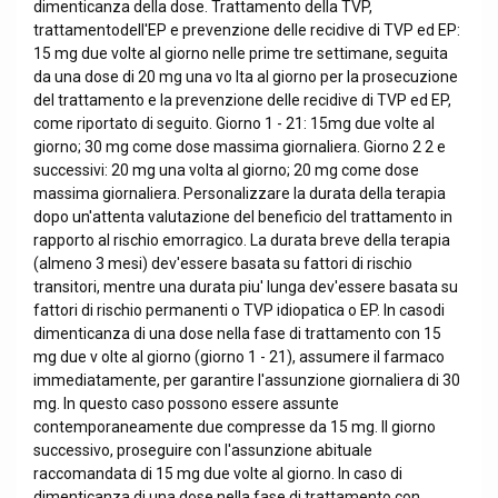
dimenticanza della dose. Trattamento della TVP,
trattamentodell'EP e prevenzione delle recidive di TVP ed EP:
15 mg due volte al giorno nelle prime tre settimane, seguita
da una dose di 20 mg una vo lta al giorno per la prosecuzione
del trattamento e la prevenzione delle recidive di TVP ed EP,
come riportato di seguito. Giorno 1 - 21: 15mg due volte al
giorno; 30 mg come dose massima giornaliera. Giorno 2 2 e
successivi: 20 mg una volta al giorno; 20 mg come dose
massima giornaliera. Personalizzare la durata della terapia
dopo un'attenta valutazione del beneficio del trattamento in
rapporto al rischio emorragico. La durata breve della terapia
(almeno 3 mesi) dev'essere basata su fattori di rischio
transitori, mentre una durata piu' lunga dev'essere basata su
fattori di rischio permanenti o TVP idiopatica o EP. In casodi
dimenticanza di una dose nella fase di trattamento con 15
mg due v olte al giorno (giorno 1 - 21), assumere il farmaco
immediatamente, per garantire l'assunzione giornaliera di 30
mg. In questo caso possono essere assunte
contemporaneamente due compresse da 15 mg. Il giorno
successivo, proseguire con l'assunzione abituale
raccomandata di 15 mg due volte al giorno. In caso di
dimenticanza di una dose nella fase di trattamento con