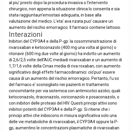
al piu' presto dopo la procedura invasiva o l'intervento
chirurgico, non appena la situazione clinica lo consenta e sia
stata raggiuntaun'emostasi adeguata, in base alla
valutazione del medico. L'eta' ava nzata puo' causare un
aumento del rischio emorragico. Il farmaco contiene lattosio.
Interazioni
Inibitori del CYP3A4 e della P-gp: la cosomministrazione di
rivaroxaban e ketoconazolo (400 mg una volta al giorno) o
ritonavir (600 mg due volte al giorno) ha indotto un aumento
di 2,6/2,5 volte dell'AUC mediadi rivaroxaban e un aumento di
1,7/1,6 volte della Cmax media di riva roxaban, con aumento
significativo degli effetti farmacodinamici: cio'puo' essere
causa di un aumento del rischio emorragico. Pertanto, l'u so
del farmaco e' sconsigliato nei pazienti in trattamento
concomitante per via sistemica con antimicotici azolici, quali
ketoconazolo, itraconazolo, voriconazolo e posaconazolo, o
con inibitori delle proteasi del HIV. Questi principi attivi sono
inibitori potenti del CYP3A4 e della P-gp. Si ritiene che i
principi attivi che inibiscono in misura significativa solo una
delle vie metaboliche di rivaroxaban, il CYP3A4 oppure la P-
gp, aumentino le concentrazioni plasmatiche di rivaroxaban