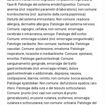
fase III. Patologie del sistema emolinfopoietico. Comune:
anemia (incl. irispettivi parametri di laboratorio); non comune:
trombocitemia (incl . aumento della conta piastrinica).
Disturbi del sistema immunitario. Non comune: reazione
allergica, dermatite allergica. Patologie del sistema nervoso.
Comune: capogiro, cefalea; non comune: emorragia
cerebrale e intracranica, sincope. Patologie dell'occhio.
Comune: emorragia oculare (incl. emorragia congiuntivale).
Patologie cardiache. Non comune: tachicardia. Patologie
vascolari. Comune: ipotensione, ematoma. Patologie
respiratorie, toraciche e mediastiniche. Comune: epistassi,
emottisi. Patologie gastrointestinali. Comune:
sanguinamento gengivale, emorragie del tratto
gastrointestinale (incl. emorragia rettale), dolore
gastrointestinale e addominale, dispepsia, nausea,
costipazione, diarrea, vomito; non comune: bocca asciutta.
Patologie epatobiliari. Non comune: disfunzione epatica; raro:
ittero. Patologie della cute e del tessuto sottocutaneo.
Comune: prurito (incl. casi non comuni di prurito
generalizzato), eruzione cutanea, ecchimosi, emorragia
cutanea e sottocutanea; non comune: orticaria. Patologie del