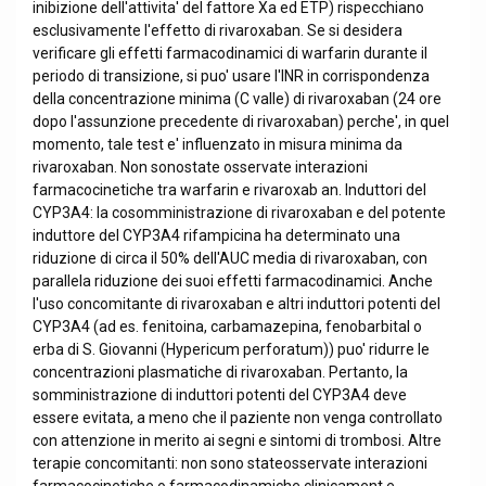
inibizione dell'attivita' del fattore Xa ed ETP) rispecchiano
esclusivamente l'effetto di rivaroxaban. Se si desidera
verificare gli effetti farmacodinamici di warfarin durante il
periodo di transizione, si puo' usare l'INR in corrispondenza
della concentrazione minima (C valle) di rivaroxaban (24 ore
dopo l'assunzione precedente di rivaroxaban) perche', in quel
momento, tale test e' influenzato in misura minima da
rivaroxaban. Non sonostate osservate interazioni
farmacocinetiche tra warfarin e rivaroxab an. Induttori del
CYP3A4: la cosomministrazione di rivaroxaban e del potente
induttore del CYP3A4 rifampicina ha determinato una
riduzione di circa il 50% dell'AUC media di rivaroxaban, con
parallela riduzione dei suoi effetti farmacodinamici. Anche
l'uso concomitante di rivaroxaban e altri induttori potenti del
CYP3A4 (ad es. fenitoina, carbamazepina, fenobarbital o
erba di S. Giovanni (Hypericum perforatum)) puo' ridurre le
concentrazioni plasmatiche di rivaroxaban. Pertanto, la
somministrazione di induttori potenti del CYP3A4 deve
essere evitata, a meno che il paziente non venga controllato
con attenzione in merito ai segni e sintomi di trombosi. Altre
terapie concomitanti: non sono stateosservate interazioni