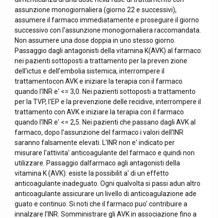
assunzione monogiornaliera (giorno 22 e successivi),
assumere il farmaco immediatamente e proseguire il giorno
successivo con l'assunzione monogiornaliera raccomandata.
Non assumere una dose doppia in uno stesso giorno.
Passaggio dagli antagonisti della vitamina K(AVK) al farmaco:
nei pazienti sottoposti a trattamento per la preven zione
dell'ictus e dell'embolia sistemica, interrompere il
trattamentocon AVK e iniziare la terapia con il farmaco
quando l'INR e' <= 3,0. Nei pazienti sottoposti a trattamento
per la TVP, l'EP e la prevenzione delle recidive, interrompere il
trattamento con AVK e iniziare la terapia con il farmaco
quando l'INR e' <= 2,5. Nei pazienti che passano dagli AVK al
farmaco, dopo l'assunzione del farmaco i valori dell'INR
saranno falsamente elevati. L'INR non e' indicato per
misurare l'attivita' anticoagulante del farmaco e quindi non
utilizzare. Passaggio dalfarmaco agli antagonisti della
vitamina K (AVK): esiste la possibilit a' di un effetto
anticoagulante inadeguato. Ogni qualvolta si passi adun altro
anticoagulante assicurare un livello di anticoagulazione ade
guato e continuo. Si noti che il farmaco puo' contribuire a
innalzare l'INR. Somministrare gli AVK in associazione fino a