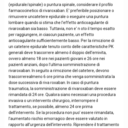
(epidurale/spinale) o puntura spinale, considerare il profilo
farmacocinetico di rivaroxaban. E' preferibile posizionare o
rimuovere uncatetere epidurale o eseguire una puntura
lombare quando si stima che l'effetto anticoagulante di
rivaroxaban sia basso. Tuttavia, non e' n oto il tempo esatto
per raggiungere, in ciascun paziente, un effetto
anticoagulante sufficientemente basso. Per la rimozione di
un catetere epidurale tenuto conto delle caratteristiche PK
generali deve trascorrere almeno il doppio dell'emivita,
ovvero almeno 18 ore nei pazienti giovani e 26 ore nei
pazienti anziani, dopo l'ultima somministrazione di
rivaroxaban. In seguito a rimozione del catetere, devono
trascorrerealmeno 6 ore prima che venga somministrata la
dose successiva di riva roxaban. In caso di puntura
traumatica, la somministrazione di rivaroxaban deve essere
rimandata di 24 ore. Qualora siano necessari una procedura
invasiva o un intervento chirurgico, interrompere il
trattamento, se possibile, almeno 24 ore prima
dell'intervento. Se la procedura non puo' essere rimandata,
l'aumentato rischio emorragico deve essere valutato in
rapporto all'urgenza dell'intervento. Riprendere il trattamento