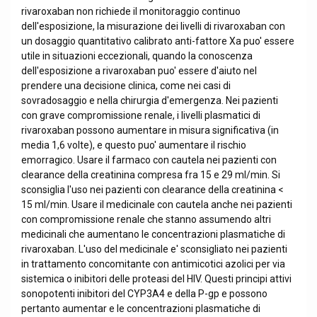
rivaroxaban non richiede il monitoraggio continuo
dell'esposizione, la misurazione dei livelli di rivaroxaban con
un dosaggio quantitativo calibrato anti-fattore Xa puo' essere
utile in situazioni eccezionali, quando la conoscenza
dell'esposizione a rivaroxaban puo' essere d'aiuto nel
prendere una decisione clinica, come nei casi di
sovradosaggio e nella chirurgia d'emergenza. Nei pazienti
con grave compromissione renale, i livelli plasmatici di
rivaroxaban possono aumentare in misura significativa (in
media 1,6 volte), e questo puo' aumentare il rischio
emorragico. Usare il farmaco con cautela nei pazienti con
clearance della creatinina compresa fra 15 e 29 ml/min. Si
sconsiglia l'uso nei pazienti con clearance della creatinina <
15 ml/min. Usare il medicinale con cautela anche nei pazienti
con compromissione renale che stanno assumendo altri
medicinali che aumentano le concentrazioni plasmatiche di
rivaroxaban. L'uso del medicinale e' sconsigliato nei pazienti
in trattamento concomitante con antimicotici azolici per via
sistemica o inibitori delle proteasi del HIV. Questi principi attivi
sonopotenti inibitori del CYP3A4 e della P-gp e possono
pertanto aumentar e le concentrazioni plasmatiche di