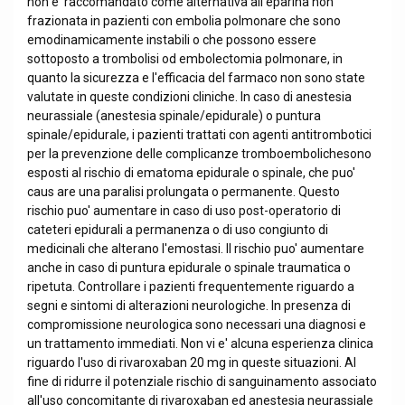
non e' raccomandato come alternativa all'eparina non
frazionata in pazienti con embolia polmonare che sono
emodinamicamente instabili o che possono essere
sottoposto a trombolisi od embolectomia polmonare, in
quanto la sicurezza e l'efficacia del farmaco non sono state
valutate in queste condizioni cliniche. In caso di anestesia
neurassiale (anestesia spinale/epidurale) o puntura
spinale/epidurale, i pazienti trattati con agenti antitrombotici
per la prevenzione delle complicanze tromboembolichesono
esposti al rischio di ematoma epidurale o spinale, che puo'
caus are una paralisi prolungata o permanente. Questo
rischio puo' aumentare in caso di uso post-operatorio di
cateteri epidurali a permanenza o di uso congiunto di
medicinali che alterano l'emostasi. Il rischio puo' aumentare
anche in caso di puntura epidurale o spinale traumatica o
ripetuta. Controllare i pazienti frequentemente riguardo a
segni e sintomi di alterazioni neurologiche. In presenza di
compromissione neurologica sono necessari una diagnosi e
un trattamento immediati. Non vi e' alcuna esperienza clinica
riguardo l'uso di rivaroxaban 20 mg in queste situazioni. Al
fine di ridurre il potenziale rischio di sanguinamento associato
all'uso concomitante di rivaroxaban ed anestesia neurassiale