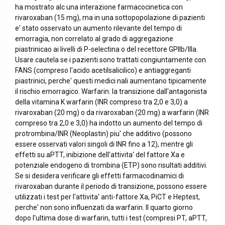
ha mostrato alc una interazione farmacocinetica con
rivaroxaban (15 mg), ma in una sottopopolazione di pazienti
e' stato osservato un aumento rilevante del tempo di
emorragia, non correlato al grado di aggregazione
piastrinicao ai livelli di P-selectina o del recettore GPIIb/IIIa.
Usare cautela se i pazienti sono trattati congiuntamente con
FANS (compreso l'acido acetilsalicilico) e antiaggreganti
piastrinici, perche' questi medici nali aumentano tipicamente
il rischio emorragico. Warfarin: la transizione dall'antagonista
della vitamina K warfarin (INR compreso tra 2,0 e 3,0) a
rivaroxaban (20 mg) o da rivaroxaban (20 mg) a warfarin (INR
compreso tra 2,0 e 3,0) ha indotto un aumento del tempo di
protrombina/INR (Neoplastin) piu' che additivo (possono
essere osservati valori singoli di INR fino a 12), mentre gli
effetti su aPTT, inibizione dell'attivita' del fattore Xa e
potenziale endogeno di trombina (ETP) sono risultati additivi.
Se si desidera verificare gli effetti farmacodinamici di
rivaroxaban durante il periodo di transizione, possono essere
utilizzati i test per l'attivita' anti-fattore Xa, PiCT e Heptest,
perche' non sono influenzati da warfarin. Il quarto giorno
dopo l'ultima dose di warfarin, tutti i test (compresi PT, aPTT,