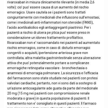
rivaroxaban in misura clinicamente rilevante (in media 2,6
volte): cio' puo' essere causa di un aumento del rischio
emorragico. Usare cautela se i pazienti sono trattati
congiuntamente con medicinali che influiscono sull'emostasi,
come i medicinali anti-infiammatori non steroidei (FANS),
l'acido acetilsalicilico egli antiaggreganti piastrinici. Per i
pazienti a rischio di ulcera pe ptica puo' essere preso in
considerazione un idoneo trattamento profilattico.
Rivaroxaban non e' raccomandato nei pazienti ad aumentato
rischio emorragico, come in caso di: disturbi emorragici
congeniti o acquisiti; ipertensione arteriosa grave non
controllata; altra malattia gastrointestinale senza ulcerazione
attiva che puo' potenzialmente portare a complicanze
emorragiche retinopatia vascolare - bronchiectasia o
anamnesi di emorragia polmonare. La sicurezza e l'efficacia
del farmaconon sono state studiate nei pazienti con protesi
valvolari cardiache; pertanto, non vi sono dati a sostegno di
un'azione anticoagulante ade guata da parte del medicinale
20 mg (15 mg nei pazienti con compromissione renale
moderata o grave) in questa popolazione di pazienti. Il
trattamento non e' consigliato in questi pazienti. Il farmaco