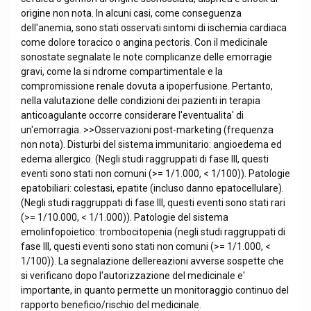
origine non nota. In alcuni casi, come conseguenza
dell'anemia, sono stati osservati sintomi di ischemia cardiaca
come dolore toracico o angina pectoris. Con il medicinale
sonostate segnalate le note complicanze delle emorragie
gravi, come la si ndrome compartimentale e la
compromissione renale dovuta a ipoperfusione. Pertanto,
nella valutazione delle condizioni dei pazienti in terapia
anticoagulante occorre considerare l'eventualita' di
un'emorragia. >>Osservazioni post-marketing (frequenza
non nota). Disturbi del sistema immunitario: angioedema ed
edema allergico. (Negli studi raggruppati di fase III, questi
eventi sono stati non comuni (>= 1/1.000, < 1/100)). Patologie
epatobiliari: colestasi, epatite (incluso danno epatocellulare).
(Negli studi raggruppati di fase III, questi eventi sono stati rari
(>= 1/10.000, < 1/1.000)). Patologie del sistema
emolinfopoietico: trombocitopenia (negli studi raggruppati di
fase III, questi eventi sono stati non comuni (>= 1/1.000, <
1/100)). La segnalazione dellereazioni avverse sospette che
si verificano dopo l'autorizzazione del medicinale e'
importante, in quanto permette un monitoraggio continuo del
rapporto beneficio/rischio del medicinale.