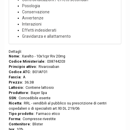
Posologia
Conservazione
Avvertenze
Interazioni
Effetti indesiderati
Gravidanza e allattamento
Dettagli:
Nome:
Xarelto - 10x1cpr Riv 20mg
Codice Ministeriale:
038744203
Principio attivo:
Rivaroxaban
Codice ATC:
B01AF01
Fascia:
A
Prezzo:
36.38
Lattosio:
Contiene lattosio
Produttore:
Bayer Spa
SSN:
Concedibile esente
Ricetta:
RRL - vendibili al pubblico su prescrizione di centri
ospedalieri o di specialisti art.93 DL 219/06
Tipo prodotto:
Farmaco etico
Forma:
Compresse rivestite
Contenitore:
Blister
Iva:
10%