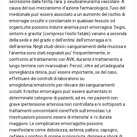
secrezione dalla ferita; rara: p seudoaneurisma vascolare. A
causa del suo meccanismo d'azione farmacologico, l'uso del
medicinale puo' essere associato a un aumento del rischio di
emorragie occulte o conclamate in qualsiasi tessuto od
organo,che possono indurre anemia post-emorragica. Segni,
sintomi e gravita' (compreso l'esito fatale) variano a seconda
della sede e del grado o dell'entita' dell'emorragia e/o
dell'anemia. Negli studi clinici i sanguinamenti della mucosa e
l'anemia sono stati segnalati piu' frequentemente, in
confronto al trattamento con AVK, durante il trattamento a
lungo termine con rivaroxaban. Percio', oltre ad un'adeguata
sorveglianza clinica, puo' essere importante, se del caso,
effettuare dei controlli di laboratorio su
emoglobina/ematocrito per rilevare dei sanguinamenti
occulti. Il rischio emorragico puo' essere aumentato in
determinate categorie di pazienti, ad es. nei pazienti con
grave ipertensione arteriosa non controllata e/o sottoposti a
trattamenti concomitanti coneffetti sull'emostasi. Le
mestruazioni possono essere di intensita' e /o durata
maggiore. Le complicanze emorragiche possono
manifestarsi come debolezza, astenia, pallore, capogiro,
cefalea o gonfiori di origine sconosciuta, dispnea e shock di