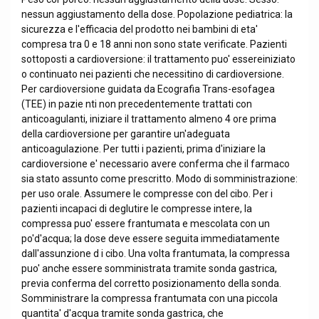
nessun aggiustamento della dose. Popolazione pediatrica: la
sicurezza e l'efficacia del prodotto nei bambini di eta'
compresa tra 0 e 18 anni non sono state verificate. Pazienti
sottoposti a cardioversione: il trattamento puo' essereiniziato
o continuato nei pazienti che necessitino di cardioversione.
Per cardioversione guidata da Ecografia Trans-esofagea
(TEE) in pazie nti non precedentemente trattati con
anticoagulanti, iniziare il trattamento almeno 4 ore prima
della cardioversione per garantire un'adeguata
anticoagulazione. Per tutti i pazienti, prima d'iniziare la
cardioversione e' necessario avere conferma che il farmaco
sia stato assunto come prescritto. Modo di somministrazione:
per uso orale. Assumere le compresse con del cibo. Per i
pazienti incapaci di deglutire le compresse intere, la
compressa puo' essere frantumata e mescolata con un
po'd'acqua; la dose deve essere seguita immediatamente
dall'assunzione d i cibo. Una volta frantumata, la compressa
puo' anche essere somministrata tramite sonda gastrica,
previa conferma del corretto posizionamento della sonda.
Somministrare la compressa frantumata con una piccola
quantita' d'acqua tramite sonda gastrica, che