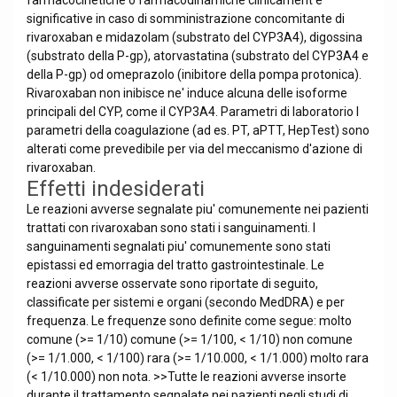
farmacocinetiche o farmacodinamiche clinicament e
significative in caso di somministrazione concomitante di
rivaroxaban e midazolam (substrato del CYP3A4), digossina
(substrato della P-gp), atorvastatina (substrato del CYP3A4 e
della P-gp) od omeprazolo (inibitore della pompa protonica).
Rivaroxaban non inibisce ne' induce alcuna delle isoforme
principali del CYP, come il CYP3A4. Parametri di laboratorio I
parametri della coagulazione (ad es. PT, aPTT, HepTest) sono
alterati come prevedibile per via del meccanismo d'azione di
rivaroxaban.
Effetti indesiderati
Le reazioni avverse segnalate piu' comunemente nei pazienti
trattati con rivaroxaban sono stati i sanguinamenti. I
sanguinamenti segnalati piu' comunemente sono stati
epistassi ed emorragia del tratto gastrointestinale. Le
reazioni avverse osservate sono riportate di seguito,
classificate per sistemi e organi (secondo MedDRA) e per
frequenza. Le frequenze sono definite come segue: molto
comune (>= 1/10) comune (>= 1/100, < 1/10) non comune
(>= 1/1.000, < 1/100) rara (>= 1/10.000, < 1/1.000) molto rara
(< 1/10.000) non nota. >>Tutte le reazioni avverse insorte
durante il trattamento segnalate nei pazienti negli studi di