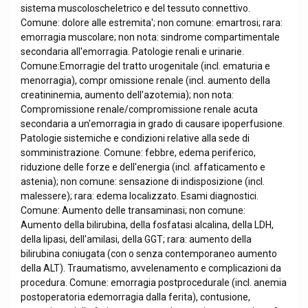
sistema muscoloscheletrico e del tessuto connettivo.
Comune: dolore alle estremita'; non comune: emartrosi; rara:
emorragia muscolare; non nota: sindrome compartimentale
secondaria all'emorragia. Patologie renali e urinarie.
Comune:Emorragie del tratto urogenitale (incl. ematuria e
menorragia), compr omissione renale (incl. aumento della
creatininemia, aumento dell'azotemia); non nota:
Compromissione renale/compromissione renale acuta
secondaria a un'emorragia in grado di causare ipoperfusione.
Patologie sistemiche e condizioni relative alla sede di
somministrazione. Comune: febbre, edema periferico,
riduzione delle forze e dell'energia (incl. affaticamento e
astenia); non comune: sensazione di indisposizione (incl.
malessere); rara: edema localizzato. Esami diagnostici.
Comune: Aumento delle transaminasi; non comune:
Aumento della bilirubina, della fosfatasi alcalina, della LDH,
della lipasi, dell'amilasi, della GGT; rara: aumento della
bilirubina coniugata (con o senza contemporaneo aumento
della ALT). Traumatismo, avvelenamento e complicazioni da
procedura. Comune: emorragia postprocedurale (incl. anemia
postoperatoria edemorragia dalla ferita), contusione,