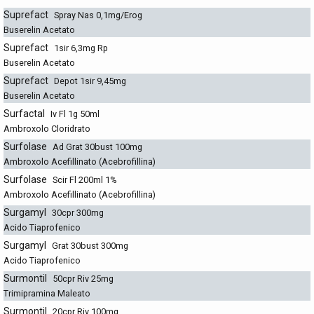
Suprefact
Spray Nas 0,1mg/Erog
Buserelin Acetato
Suprefact
1sir 6,3mg Rp
Buserelin Acetato
Suprefact
Depot 1sir 9,45mg
Buserelin Acetato
Surfactal
Iv Fl 1g 50ml
Ambroxolo Cloridrato
Surfolase
Ad Grat 30bust 100mg
Ambroxolo Acefillinato (Acebrofillina)
Surfolase
Scir Fl 200ml 1%
Ambroxolo Acefillinato (Acebrofillina)
Surgamyl
30cpr 300mg
Acido Tiaprofenico
Surgamyl
Grat 30bust 300mg
Acido Tiaprofenico
Surmontil
50cpr Riv 25mg
Trimipramina Maleato
Surmontil
20cpr Riv 100mg