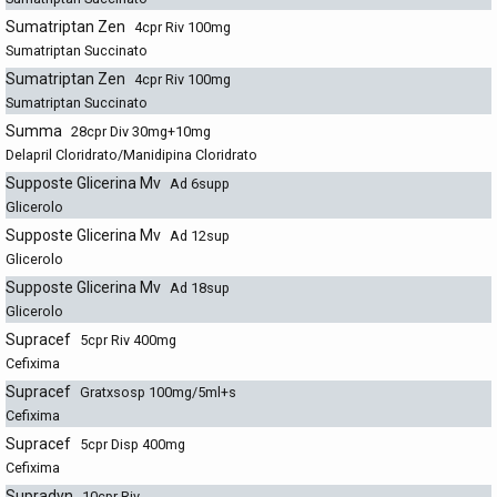
Sumatriptan Zen
4cpr Riv 100mg
Sumatriptan Succinato
Sumatriptan Zen
4cpr Riv 100mg
Sumatriptan Succinato
Summa
28cpr Div 30mg+10mg
Delapril Cloridrato/Manidipina Cloridrato
Supposte Glicerina Mv
Ad 6supp
Glicerolo
Supposte Glicerina Mv
Ad 12sup
Glicerolo
Supposte Glicerina Mv
Ad 18sup
Glicerolo
Supracef
5cpr Riv 400mg
Cefixima
Supracef
Gratxsosp 100mg/5ml+s
Cefixima
Supracef
5cpr Disp 400mg
Cefixima
Supradyn
10cpr Riv