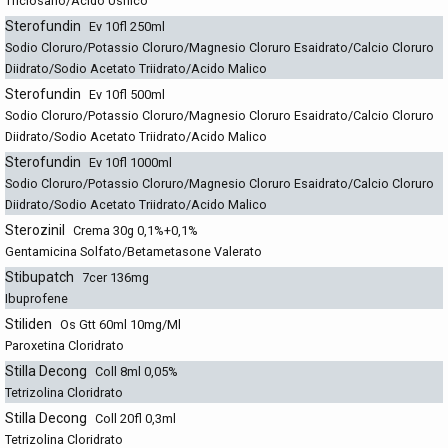
Triclosano/Acido Usnico
Sterofundin
Ev 10fl 250ml
Sodio Cloruro/Potassio Cloruro/Magnesio Cloruro Esaidrato/Calcio Cloruro
Diidrato/Sodio Acetato Triidrato/Acido Malico
Sterofundin
Ev 10fl 500ml
Sodio Cloruro/Potassio Cloruro/Magnesio Cloruro Esaidrato/Calcio Cloruro
Diidrato/Sodio Acetato Triidrato/Acido Malico
Sterofundin
Ev 10fl 1000ml
Sodio Cloruro/Potassio Cloruro/Magnesio Cloruro Esaidrato/Calcio Cloruro
Diidrato/Sodio Acetato Triidrato/Acido Malico
Sterozinil
Crema 30g 0,1%+0,1%
Gentamicina Solfato/Betametasone Valerato
Stibupatch
7cer 136mg
Ibuprofene
Stiliden
Os Gtt 60ml 10mg/Ml
Paroxetina Cloridrato
Stilla Decong
Coll 8ml 0,05%
Tetrizolina Cloridrato
Stilla Decong
Coll 20fl 0,3ml
Tetrizolina Cloridrato