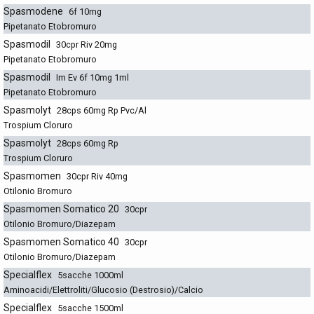
Spasmodene
6f 10mg
Pipetanato Etobromuro
Spasmodil
30cpr Riv 20mg
Pipetanato Etobromuro
Spasmodil
Im Ev 6f 10mg 1ml
Pipetanato Etobromuro
Spasmolyt
28cps 60mg Rp Pvc/Al
Trospium Cloruro
Spasmolyt
28cps 60mg Rp
Trospium Cloruro
Spasmomen
30cpr Riv 40mg
Otilonio Bromuro
Spasmomen Somatico 20
30cpr
Otilonio Bromuro/Diazepam
Spasmomen Somatico 40
30cpr
Otilonio Bromuro/Diazepam
Specialflex
5sacche 1000ml
Aminoacidi/Elettroliti/Glucosio (Destrosio)/Calcio
Specialflex
5sacche 1500ml