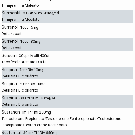
Trimipramina Maleato
Surmontil
Os Gtt 20ml 40mg/Ml
Trimipramina Mesilato
Surrenol
10cpr 6mg
Deflazacort
Surrenol
10cpr 30mg
Deflazacort
Sursum
30cps Molli 400ui
Tocoferolo Acetato D-alfa
Suspiria
7cpr Riv 10mg
Cetirizina Dicloridrato
Suspiria
20cpr Riv 10mg
Cetirizina Dicloridrato
Suspiria
Os Gtt 20ml 10mg/Ml
Cetirizina Dicloridrato
Sustanon
Im 1f 1ml 250mg
Testosterone Propionato/Testosterone Fenilpropionato/Testosterone
Isocaproato/Testosterone Decanoato
Sustemial
30cpr Eff Div 650mg