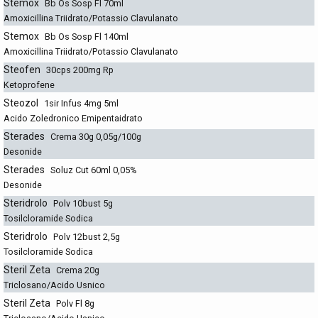
Stemox
Bb Os Sosp Fl 70ml
Amoxicillina Triidrato/Potassio Clavulanato
Stemox
Bb Os Sosp Fl 140ml
Amoxicillina Triidrato/Potassio Clavulanato
Steofen
30cps 200mg Rp
Ketoprofene
Steozol
1sir Infus 4mg 5ml
Acido Zoledronico Emipentaidrato
Sterades
Crema 30g 0,05g/100g
Desonide
Sterades
Soluz Cut 60ml 0,05%
Desonide
Steridrolo
Polv 10bust 5g
Tosilcloramide Sodica
Steridrolo
Polv 12bust 2,5g
Tosilcloramide Sodica
Steril Zeta
Crema 20g
Triclosano/Acido Usnico
Steril Zeta
Polv Fl 8g