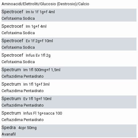
Aminoacidi/Elettroliti/Glucosio (Destrosio)/Calcio
Spectrocef
Im Iv 1f 1g+f 4ml
Cefotaxima Sodica
Spectrocef
Im 1g+f 4ml
Cefotaxima Sodica
Spectrocef
Ev 1f 2g+f 10ml
Cefotaxima Sodica
Spectrocef
Infus Ev 1fl 2g
Cefotaxima Sodica
Spectrum
Im 1fl 500mg+f 1,5ml
Ceftazidima Pentaidrato
Spectrum
Im 1fl 1g+f 3ml
Ceftazidima Pentaidrato
Spectrum
Ev 1fl 1g+f 10ml
Ceftazidima Pentaidrato
Spectrum
Infus Fl 1g+sacca 100
Ceftazidima Pentaidrato
Spedra
4cpr 50mg
Avanafil