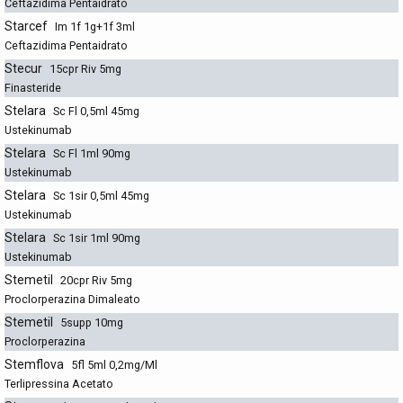
Ceftazidima Pentaidrato
Starcef
Im 1f 1g+1f 3ml
Ceftazidima Pentaidrato
Stecur
15cpr Riv 5mg
Finasteride
Stelara
Sc Fl 0,5ml 45mg
Ustekinumab
Stelara
Sc Fl 1ml 90mg
Ustekinumab
Stelara
Sc 1sir 0,5ml 45mg
Ustekinumab
Stelara
Sc 1sir 1ml 90mg
Ustekinumab
Stemetil
20cpr Riv 5mg
Proclorperazina Dimaleato
Stemetil
5supp 10mg
Proclorperazina
Stemflova
5fl 5ml 0,2mg/Ml
Terlipressina Acetato