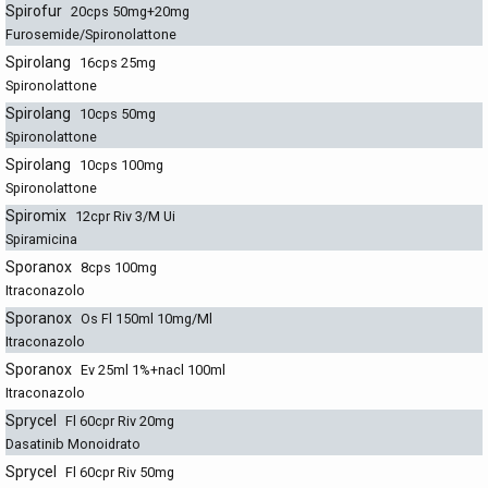
Spirofur
20cps 50mg+20mg
Furosemide/Spironolattone
Spirolang
16cps 25mg
Spironolattone
Spirolang
10cps 50mg
Spironolattone
Spirolang
10cps 100mg
Spironolattone
Spiromix
12cpr Riv 3/M Ui
Spiramicina
Sporanox
8cps 100mg
Itraconazolo
Sporanox
Os Fl 150ml 10mg/Ml
Itraconazolo
Sporanox
Ev 25ml 1%+nacl 100ml
Itraconazolo
Sprycel
Fl 60cpr Riv 20mg
Dasatinib Monoidrato
Sprycel
Fl 60cpr Riv 50mg