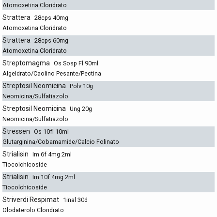
Atomoxetina Cloridrato
Strattera
28cps 40mg
Atomoxetina Cloridrato
Strattera
28cps 60mg
Atomoxetina Cloridrato
Streptomagma
Os Sosp Fl 90ml
Algeldrato/Caolino Pesante/Pectina
Streptosil Neomicina
Polv 10g
Neomicina/Sulfatiazolo
Streptosil Neomicina
Ung 20g
Neomicina/Sulfatiazolo
Stressen
Os 10fl 10ml
Glutarginina/Cobamamide/Calcio Folinato
Strialisin
Im 6f 4mg 2ml
Tiocolchicoside
Strialisin
Im 10f 4mg 2ml
Tiocolchicoside
Striverdi Respimat
1inal 30d
Olodaterolo Cloridrato