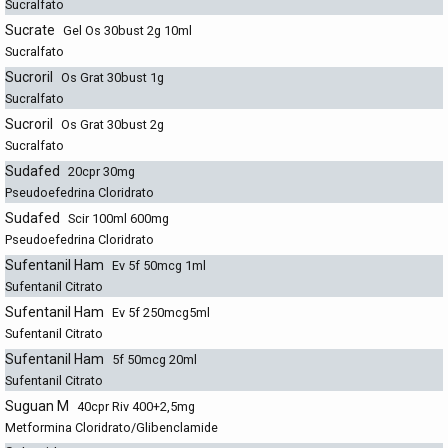
Sucralfato
Sucrate
Gel Os 30bust 2g 10ml
Sucralfato
Sucroril
Os Grat 30bust 1g
Sucralfato
Sucroril
Os Grat 30bust 2g
Sucralfato
Sudafed
20cpr 30mg
Pseudoefedrina Cloridrato
Sudafed
Scir 100ml 600mg
Pseudoefedrina Cloridrato
Sufentanil Ham
Ev 5f 50mcg 1ml
Sufentanil Citrato
Sufentanil Ham
Ev 5f 250mcg5ml
Sufentanil Citrato
Sufentanil Ham
5f 50mcg 20ml
Sufentanil Citrato
Suguan M
40cpr Riv 400+2,5mg
Metformina Cloridrato/Glibenclamide