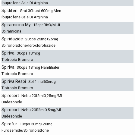
Ibuprofene Sale Di Arginina
Spidifen
Grat 30bust 600mg Men
Ibuprofene Sale Di Arginina
Spiramicina My
12cpr Riv3/M Ui
Spiramicina
Spiridazide
20cps 25mg+25mg
Spironolattone/Idroclorotiazide
Spiriva
30cps 18mcg
Tiotropio Bromuro
Spiriva
30cps 18mcg Handihaler
Tiotropio Bromuro
Spiriva Respi
Sol 1 Inal60erog
Tiotropio Bromuro
Spirocort
Nebul20f2ml0,25mg/Ml
Budesonide
Spirocort
Nebul20fl2ml0,5mg/Ml
Budesonide
Spirofur
10cps 50mg+20mg
Furosemide/Spironolattone