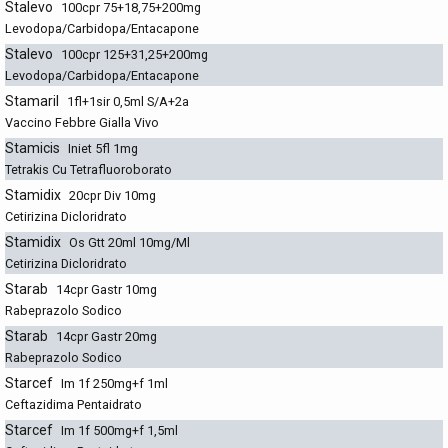
Stalevo
100cpr 75+18,75+200mg
Levodopa/Carbidopa/Entacapone
Stalevo
100cpr 125+31,25+200mg
Levodopa/Carbidopa/Entacapone
Stamaril
1fl+1sir 0,5ml S/A+2a
Vaccino Febbre Gialla Vivo
Stamicis
Iniet 5fl 1mg
Tetrakis Cu Tetrafluoroborato
Stamidix
20cpr Div 10mg
Cetirizina Dicloridrato
Stamidix
Os Gtt 20ml 10mg/Ml
Cetirizina Dicloridrato
Starab
14cpr Gastr 10mg
Rabeprazolo Sodico
Starab
14cpr Gastr 20mg
Rabeprazolo Sodico
Starcef
Im 1f 250mg+f 1ml
Ceftazidima Pentaidrato
Starcef
Im 1f 500mg+f 1,5ml