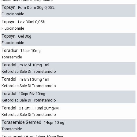
Topsyn
Pom Derm 30g 0,05%
Fluocinonide
Topsyn
Loz 30ml 0,05%
Fluocinonide
Topsyn
Gel 30g
Fluocinonide
Toradiur
14cpr 10mg
Torasemide
Toradol
Im Iv 6f 10mg 1ml
Ketorolac Sale Di Trometamolo
Toradol
Im Iv 3f 30mg 1ml
Ketorolac Sale Di Trometamolo
Toradol
10cpr Riv 10mg
Ketorolac Sale Di Trometamolo
Toradol
Os Gtt Fl 10ml 20mg/Ml
Ketorolac Sale Di Trometamolo
Torasemide Germed
14cpr 10mg
Torasemide
Torasemide Hex
14cpr 10mg Pvc