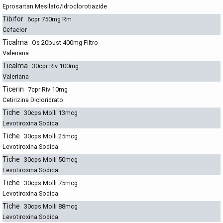
Eprosartan Mesilato/Idroclorotiazide
Tibifor
6cpr 750mg Rm
Cefaclor
Ticalma
Os 20bust 400mg Filtro
Valeriana
Ticalma
30cpr Riv 100mg
Valeriana
Ticerin
7cpr Riv 10mg
Cetirizina Dicloridrato
Tiche
30cps Molli 13mcg
Levotiroxina Sodica
Tiche
30cps Molli 25mcg
Levotiroxina Sodica
Tiche
30cps Molli 50mcg
Levotiroxina Sodica
Tiche
30cps Molli 75mcg
Levotiroxina Sodica
Tiche
30cps Molli 88mcg
Levotiroxina Sodica