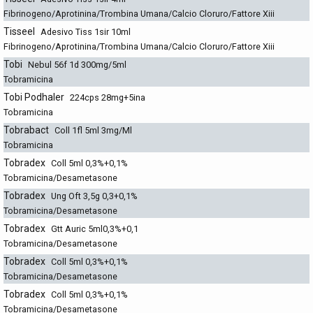
Fibrinogeno/Aprotinina/Trombina Umana/Calcio Cloruro/Fattore Xiii
Tisseel
Adesivo Tiss 1sir 10ml
Fibrinogeno/Aprotinina/Trombina Umana/Calcio Cloruro/Fattore Xiii
Tobi
Nebul 56f 1d 300mg/5ml
Tobramicina
Tobi Podhaler
224cps 28mg+5ina
Tobramicina
Tobrabact
Coll 1fl 5ml 3mg/Ml
Tobramicina
Tobradex
Coll 5ml 0,3%+0,1%
Tobramicina/Desametasone
Tobradex
Ung Oft 3,5g 0,3+0,1%
Tobramicina/Desametasone
Tobradex
Gtt Auric 5ml0,3%+0,1
Tobramicina/Desametasone
Tobradex
Coll 5ml 0,3%+0,1%
Tobramicina/Desametasone
Tobradex
Coll 5ml 0,3%+0,1%
Tobramicina/Desametasone