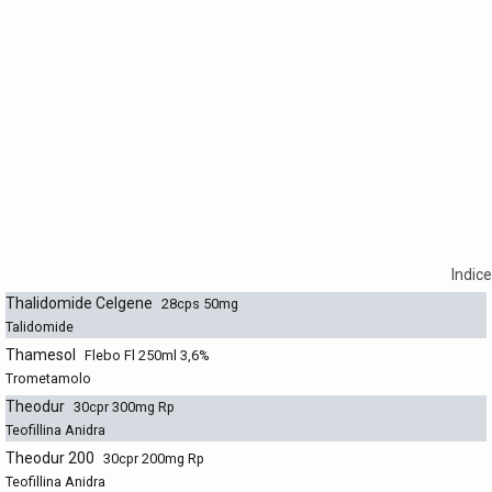
Indice
Thalidomide Celgene
28cps 50mg
Talidomide
Thamesol
Flebo Fl 250ml 3,6%
Trometamolo
Theodur
30cpr 300mg Rp
Teofillina Anidra
Theodur 200
30cpr 200mg Rp
Teofillina Anidra