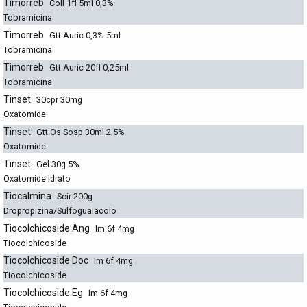
Timorreb
Coll 1fl 5ml 0,3%
Tobramicina
Timorreb
Gtt Auric 0,3% 5ml
Tobramicina
Timorreb
Gtt Auric 20fl 0,25ml
Tobramicina
Tinset
30cpr 30mg
Oxatomide
Tinset
Gtt Os Sosp 30ml 2,5%
Oxatomide
Tinset
Gel 30g 5%
Oxatomide Idrato
Tiocalmina
Scir 200g
Dropropizina/Sulfoguaiacolo
Tiocolchicoside Ang
Im 6f 4mg
Tiocolchicoside
Tiocolchicoside Doc
Im 6f 4mg
Tiocolchicoside
Tiocolchicoside Eg
Im 6f 4mg