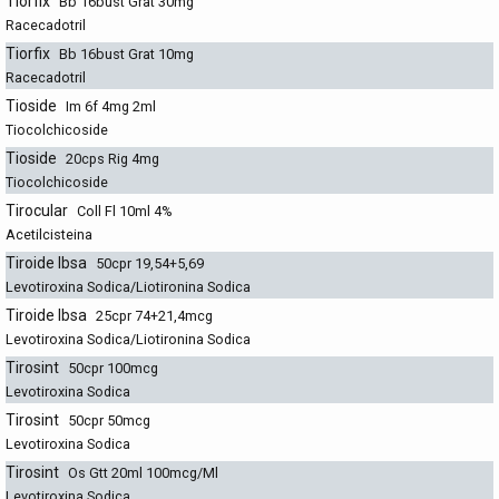
Tiorfix
Bb 16bust Grat 30mg
Racecadotril
Tiorfix
Bb 16bust Grat 10mg
Racecadotril
Tioside
Im 6f 4mg 2ml
Tiocolchicoside
Tioside
20cps Rig 4mg
Tiocolchicoside
Tirocular
Coll Fl 10ml 4%
Acetilcisteina
Tiroide Ibsa
50cpr 19,54+5,69
Levotiroxina Sodica/Liotironina Sodica
Tiroide Ibsa
25cpr 74+21,4mcg
Levotiroxina Sodica/Liotironina Sodica
Tirosint
50cpr 100mcg
Levotiroxina Sodica
Tirosint
50cpr 50mcg
Levotiroxina Sodica
Tirosint
Os Gtt 20ml 100mcg/Ml
Levotiroxina Sodica