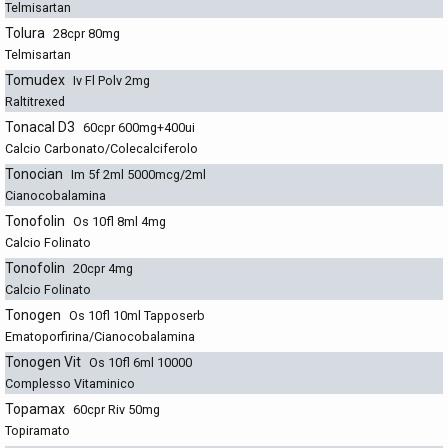
Telmisartan
Tolura
28cpr 80mg
Telmisartan
Tomudex
Iv Fl Polv 2mg
Raltitrexed
Tonacal D3
60cpr 600mg+400ui
Calcio Carbonato/Colecalciferolo
Tonocian
Im 5f 2ml 5000mcg/2ml
Cianocobalamina
Tonofolin
Os 10fl 8ml 4mg
Calcio Folinato
Tonofolin
20cpr 4mg
Calcio Folinato
Tonogen
Os 10fl 10ml Tapposerb
Ematoporfirina/Cianocobalamina
Tonogen Vit
Os 10fl 6ml 10000
Complesso Vitaminico
Topamax
60cpr Riv 50mg
Topiramato