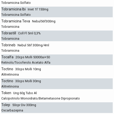
Tobramicina Solfato
Tobramicina Ibi
Iniet 1f 150mg
Tobramicina Solfato
Tobramicina Teva
Nebul56f300mg
Tobramicina
Tobrastill
Coll Fl 5ml 0,3%
Tobramicina
Tobrineb
Nebul 56f 300mg/4ml
Tobramicina
Tocalfa
20cps Molli 50000ui+50
Retinolo/Tocoferolo Acetato Alfa
Toctino
30cps Molli 10mg
Alitretinoina
Toctino
30cps Molli 30mg
Alitretinoina
Token
Ung 60g Tubo Al
Calcipotriolo Monoidrato/Betametasone Dipropionato
Tolep
50cpr Div 300mg
Oxcarbazepina