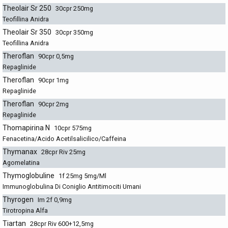
Theolair Sr 250
30cpr 250mg
Teofillina Anidra
Theolair Sr 350
30cpr 350mg
Teofillina Anidra
Theroflan
90cpr 0,5mg
Repaglinide
Theroflan
90cpr 1mg
Repaglinide
Theroflan
90cpr 2mg
Repaglinide
Thomapirina N
10cpr 575mg
Fenacetina/Acido Acetilsalicilico/Caffeina
Thymanax
28cpr Riv 25mg
Agomelatina
Thymoglobuline
1f 25mg 5mg/Ml
Immunoglobulina Di Coniglio Antitimociti Umani
Thyrogen
Im 2f 0,9mg
Tirotropina Alfa
Tiartan
28cpr Riv 600+12,5mg