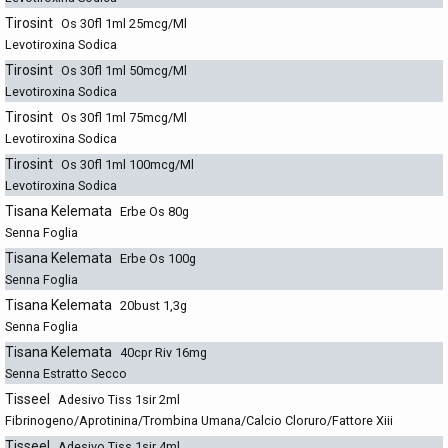
Tirosint
Os 30fl 1ml 25mcg/Ml
Levotiroxina Sodica
Tirosint
Os 30fl 1ml 50mcg/Ml
Levotiroxina Sodica
Tirosint
Os 30fl 1ml 75mcg/Ml
Levotiroxina Sodica
Tirosint
Os 30fl 1ml 100mcg/Ml
Levotiroxina Sodica
Tisana Kelemata
Erbe Os 80g
Senna Foglia
Tisana Kelemata
Erbe Os 100g
Senna Foglia
Tisana Kelemata
20bust 1,3g
Senna Foglia
Tisana Kelemata
40cpr Riv 16mg
Senna Estratto Secco
Tisseel
Adesivo Tiss 1sir 2ml
Fibrinogeno/Aprotinina/Trombina Umana/Calcio Cloruro/Fattore Xiii
Tisseel
Adesivo Tiss 1sir 4ml