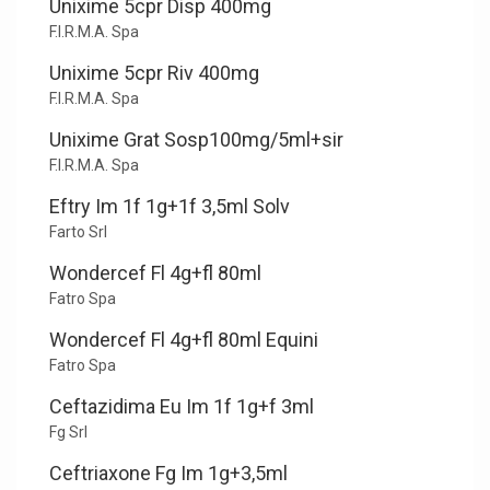
Unixime 5cpr Disp 400mg
F.I.R.M.A. Spa
Unixime 5cpr Riv 400mg
F.I.R.M.A. Spa
Unixime Grat Sosp100mg/5ml+sir
F.I.R.M.A. Spa
Eftry Im 1f 1g+1f 3,5ml Solv
Farto Srl
Wondercef Fl 4g+fl 80ml
Fatro Spa
Wondercef Fl 4g+fl 80ml Equini
Fatro Spa
Ceftazidima Eu Im 1f 1g+f 3ml
Fg Srl
Ceftriaxone Fg Im 1g+3,5ml