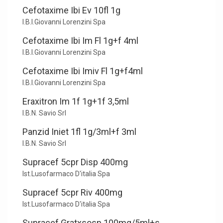
Cefotaxime Ibi Ev 10fl 1g
I.B.I.Giovanni Lorenzini Spa
Cefotaxime Ibi Im Fl 1g+f 4ml
I.B.I.Giovanni Lorenzini Spa
Cefotaxime Ibi Imiv Fl 1g+f4ml
I.B.I.Giovanni Lorenzini Spa
Eraxitron Im 1f 1g+1f 3,5ml
I.B.N. Savio Srl
Panzid Iniet 1fl 1g/3ml+f 3ml
I.B.N. Savio Srl
Supracef 5cpr Disp 400mg
Ist.Lusofarmaco D'italia Spa
Supracef 5cpr Riv 400mg
Ist.Lusofarmaco D'italia Spa
Supracef Gratxsosp 100mg/5ml+s